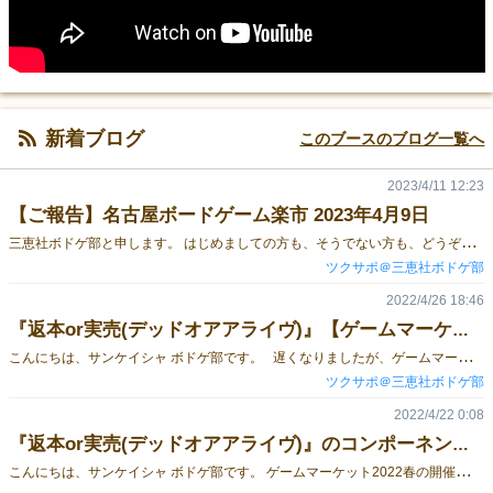
新着ブログ
このブースのブログ一覧へ
2023/4/11 12:23
【ご報告】名古屋ボードゲーム楽市 2023年4月9日
三
恵社ボドゲ部と申します。 はじめましての方も、そうでない方も、どうぞお見知りおきください。 ゲームマーケット2023春まで残り約１ヶ月。皆様いかがお過ごしでしょうか。 我々は、2023年4月9日に愛知県名古屋市にある"ウインクあいち"で行われた 「名古屋ボードゲーム楽市」をスポンサーとして応援するとともに、 2作品+@を持って出展させていただきました。 当日は、旧作『返本or実売(デッドオアアライヴ)』📖と新作『ゾンビラン』🧟を販売。 ひっそりと頒布していた冊子『誰でもできる ボードゲームづくりのすすめ』は、 おかげさまで午前中に完売しました！ また、ボードゲームクリエイター集団TEAMきょらっCO (東京のきょろ@Kyoro_RPG、愛知の斉藤らっこ@RakkoSaito、滋賀のcorp@CorpBodoge、新潟のたかひろう[プロデューサー]@TSince1968)とともに、 「ボドゲ筋を鍛えよう！」という企画も同時に開催。 話を聞いたり購入していただいた方々に、パワーを授けました💪 さて、クリスマスが終わったらお正月に飾り付けを変えるように、 ゲームマーケット春に向け、気持ちを切り替えて準備・発信を進めてまいります。 三恵社ボドゲ部 は『ボードゲーム制作支援「ツクサポ」』というサービスで、 土曜サ-16にてお待ちしております。 ゲームマーケット2023春MAP 三恵社ボドゲ部 ゲームマーケットブースページ
ツクサポ＠三恵社ボドゲ部
2022/4/26 18:46
『返本or実売(デッドオアアライヴ)』【ゲームマーケット2022春のお礼】
こ
んにちは、サンケイシャ ボドゲ部です。 遅くなりましたが、ゲームマーケット2022春 ニ18「サンケイシャ ボドゲ部（三恵社）」のブースにご来訪いただいた皆様、 ご購入いただいた皆様、数あるブースの中からお選びいただき、誠にありがとうございました。 23日(土)のみの出展でしたが、想定以上に多くのお客様に足を運んでいただき、感謝の気持ちでいっぱいです。 また、おかげさまで、目標としていた販売個数を達成することができました！ とはいえ、遊んでもらうことが目的なので、 ぜひプレイ中の様子など「#返本or実売」をつけてTwitterなどで発信していただけると嬉しいです！ また、プレイにあたってご不明な点などがございましたら、お気軽にご質問ください。 一般販売など、今後の展開については、Twitterで随時発信してまいりますので、よろしくお願いいたします。 最後になりましたが、今回、発信のみならず、制作も含めて始動が遅かったこともあり、 かなりギリギリのスケジュールの中、我々の制作陣はもちろん、テストプレイに協力してくださった皆様、 Twitterをはじめとして応援していただいた方など、多くの方の支えによって、初出展を乗り越えることができました。 改めて、深く感謝申し上げます。 ゲーム紹介ページはこちら
ツクサポ＠三恵社ボドゲ部
2022/4/22 0:08
『返本or実売(デッドオアアライヴ)』のコンポーネント紹介【アクション編】
こ
んにちは、サンケイシャ ボドゲ部です。 ゲームマーケット2022春の開催に向けて、 我々の販売する『返本 or 実売（デッドオアアライヴ）』のゲーム紹介をしていきます👏 ゲーム概要 あなたは様々なジャンルの本を発行する出版社。 『返本』を避けつつ、『実売』を増やしながら、売上No.1の出版社を目指すゲームです。 書店の売れ筋に合わせて、5種(3～4人プレイ時は4種)のジャンルの中から新刊を選びます。 話題のジャンルを独占したり、他の出版社が出す人気ジャンルに乗じて競合しながら、 アクションの回数を増やし、出版しましょう。 ただし、出版したからといって売れるとは限りません。 返本が２つ溜まると、実売が１つ減ってしまうので、予測をうまく使うことも大切です。 手番が1周するまでに、最も実売数が多かった人が勝利です。 アクションカード紹介 今回ご紹介するのは、「アクション(ACT)」をサポートするカードです。 アクションとは？ 『新刊カード』を出して得られる行動のことです。 アクション1回につき、『予測』あるいは『出版』のどちらか一方ができます。 『新刊カード』によって、どちらかの行動に制限がかかる場合もあります。 アクションの回数や行動制限について、 詳しくは『新刊カード』の紹介文をご覧ください。 👁予測👁 ￥出版📚 山札の一番上の「販売カード」を自分だけ見て、 山札の一番上に戻すか、裏向きで捨て札に置く。 「販売カード」を山札の一番上から1枚引き、 全員に公開して獲得。 ※『予測』で見た「実売」の「販売カード」を獲得するには、 山札の一番上に戻した後、『出版』のアクションが1回必要になります。 勝利のため、『出版』をおこない、『実売』『実売×2』を多く集めましょう！ とはいえ、『返本』が2枚溜まると『実売』が減るため、 できるだけ『予測』を使って避けることも重要です。 ただ、『実売』数が同じ場合、「販売カード」の枚数で決着がつくので、 多少リスクを負って積極的に『出版』しないと、勝つことが難しくなります。 ゲーム紹介ページはこちら 予約ページはこちら ★1日目 2022年4月23日土曜日【ニ18】に出展 出版社の仕事に興味がある方は、冷やかしでも構いませんので、ぜひお立ち寄りください🙇