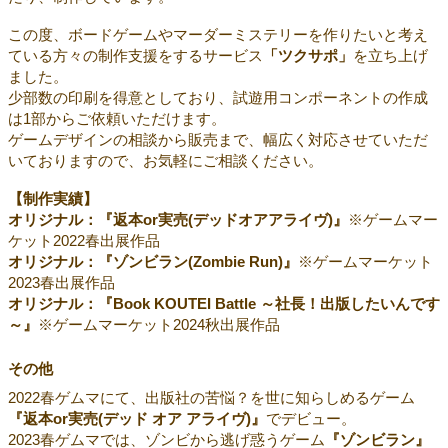
この度、ボードゲームやマーダーミステリーを作りたいと考え
ている方々の制作支援をするサービス
「ツクサポ」
を立ち上げ
ました。
少部数の印刷を得意としており、試遊用コンポーネントの作成
は1部からご依頼いただけます。
ゲームデザインの相談から販売まで、幅広く対応させていただ
いておりますので、お気軽にご相談ください。
【制作実績】
オリジナル：『返本or実売(デッドオアアライヴ)』
※ゲームマー
ケット2022春出展作品
オリジナル：『ゾンビラン(Zombie Run)』
※ゲームマーケット
2023春出展作品
オリジナル：『Book KOUTEI Battle ～社長！出版したいんです
～』
※ゲームマーケット2024秋出展作品
その他
2022春ゲムマにて、出版社の苦悩？を世に知らしめるゲーム
『返本or実売(デッド オア アライヴ)』
でデビュー。
2023春ゲムマでは、ゾンビから逃げ惑うゲーム
『ゾンビラン』