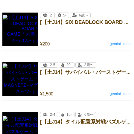
2
5-
6歳〜
[【土J14】SIX DEADLOCK BOARD GAME『 六拳 -ろっけん- 』]
¥200
gemini studio
2-5
20-
8歳〜
[【土J14】サバイバル・バーストゲーム『 MAGNETZ -マグネッツ- 』]
¥1,500
gemini studio
2-4
15-
6歳〜
[【土J14】タイル配置系対戦パズルゲーム『 Celo -セロ- 』]