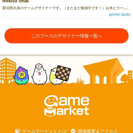
mikito imai
新
潟県出身のゲームデザイナーです。（まだまだ勉強中です！）お米とラーメンが美味しいですよ！趣味はデジタルカードゲーム『ハースストーン』です。 今回、2018ゲームマーケット春では『あのくも』を作らせていただきました。 また、同日にゲームデザインで携わらせていただいた「パソコンがなくてもプログラミングできちゃう？！ロジックと運の戦略ゲーム！『ALGOGLA（アルゴグラ）』」も出展されます。 会場に遊びに来られる方はチェックして頂けると嬉しいです！ ボードゲーム関連のイベントでは『新潟ボードゲームフェス』というものを頑張らせていただいております。
gemini studio
このブースのデザイナー情報一覧へ
ゲームマーケットとは
開催概要＆アクセス