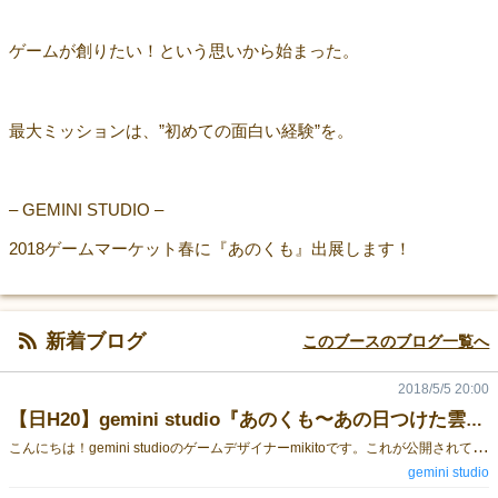
ゲームが創りたい！という思いから始まった。
最大ミッションは、”初めての面白い経験”を。
– GEMINI STUDIO –
2018ゲームマーケット春に『あのくも』出展します！
新着ブログ
このブースのブログ一覧へ
2018/5/5 20:00
【日H20】gemini studio『あのくも〜あの日つけた雲の名前を僕たちはまだ知らない〜』メイキング02
こ
んにちは！gemini studioのゲームデザイナーmikitoです。これが公開されている頃は、僕は夜行バスに乗る手前か夜行バスの中でしょうか。 まずはじめにホットな画像が手元に届いたのでお届けします。これは、相方ハセガワさんが箱詰め終わった…orzというメッセージと共に送られてきたあのくもです。明日、ゲームマーケット会場に並ぶ「あのくも」です。 あのくも 制作過程-03 実は、初期段階のあのくもの雲の部分は、このような手書きイラストでした。味があってこちらも捨てがたかったです。しかしながら、やはり実際の雲のほうが本物を味わえると考えて、今の雲の形になりました。 あのくも 制作過程-04 『あのくも〜あの日つけた雲の名前を僕たちはまだ知らない〜』の『〜あの日つけた雲の名前を僕たちはまだ知らない〜』について。タイトルを何十個も出し合っている過程で突如として電撃が走ったサブタイトル。ゲーム内容ともマッチしていて、このサブタイトルはもう行くしかないと意見が合致しました。ちなみにあの花は大好きです。 ここまで読んで頂きありがとうございます！ 最後に小話。私の中では、あのくもはあのくも1.0だと思っています。植物のように成長していく予定です。仮にあのくも1.0を大事にしてださり持ち続けてくださる方は1.0以降のバージョンアップ時に良いことがあるかもしれません。ちなみに相方、ハセガワさんに内緒にしておいてくださいね！！！何故なら言ってないからです！会場でバラさないこと！！！知られたら僕が怒られて、コシヒカリを担ぐ刑に罰せられます。 会場であなたとお会い出来ること楽しみにしております。そして、あなたの手元にあのくもが届くと嬉しいです。 gemini studioは、小さな制作チームですが、どうぞ宜しくお願いしますm(_ _)m
gemini studio