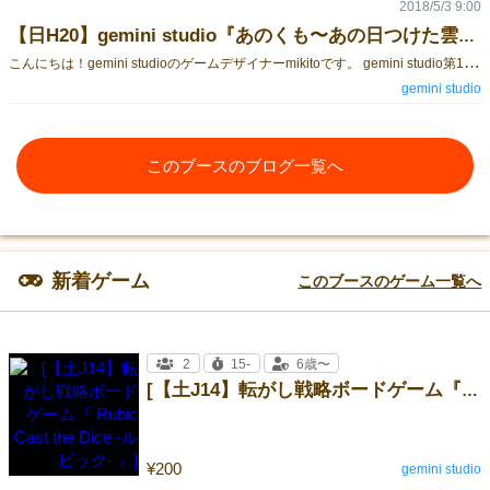
2018/5/3 9:00
【日H20】gemini studio『あのくも〜あの日つけた雲の名前を僕たちはまだ知らない〜』メイキング01
こ
んにちは！gemini studioのゲームデザイナーmikitoです。 gemini studio第1作品『あのくも』について話していきたいと思います。 gemini studio 特徴 その前に僕たちの制作チームの特徴をお伝えできたらと思います。僕たちはゲームを作っていく上で、分かりやすくシンプルであり、ゲームをプレイしたことない人が楽しめるものを作れたらと思いました。僕たちは、まだまだボードゲーム初心者です。しかしながら、僕たちはボードゲームの魅力に惹かれました。そして、まだプレイしたことない人たちに知って欲しい！この感覚を体験してほしい！と思い、上記の方針に至りました。 あのくも 制作過程-01 あのくもが出来る前に様々なアイディアが飛び交いました。あのくもの初期段階は、しりとりと深いつながりがありました。自由な形を持つ雲としりとりを掛け合わせることにより、より自由な発想が生まれるのではないかと考えました。どういうことかというと、しりとり単体だとその人の知識で終わってしまいます。見る人によって形を変える雲を加えることにより、知識でない部分を補えるのではないかと考えました。 その為、初期段階タイトルは「え（絵）？！しりとり！？」、「くもしりとり」、「らくがきしりとり」等が出てきました。 ゲームマーケットに出展される段階では、制限時間内に話し合った結果、しりとりの部分が無くなりました。その代わり、自由な発想・想像という部分が大きくなりました。 あのくも 制作過程-02 自由な発想、自由な発想と言っているならゲームルール以外にもパッケージ、僕たち自身から自由な発想じゃないといけないと考えました。飾って貰いたいボードゲーム、飾りたくなるボードゲームを考えてクラフトレターケースを採用しました。会場でゲットしていただいた方は、是非、あなたの家のベストなポジションに飾ってほしいです！ 続く・・・！？ gemini studioは、小さな制作チームですが、どうぞ宜しくお願いしますm(_ _)m
gemini studio
このブースのブログ一覧へ
新着ゲーム
このブースのゲーム一覧へ
2
15-
6歳〜
[【土J14】転がし戦略ボードゲーム『 Rubic Cast the Dice -ルビック- 』]
¥200
gemini studio