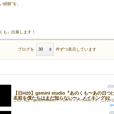
い経験”を。
のくも』出展します！
ブログを
件ずつ表示しています
2018
【日H20】gemini studio『あのくも〜あの日
名前を僕たちはまだ知らない〜』メイキング02
ge
201