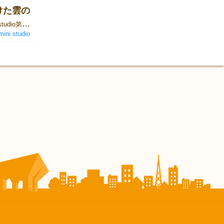
つけた雲の
こんにちは！gemini studioのゲームデザイナーmikitoです。 gemini studio第1作品『あのくも』について話していきたいと思います。 gemini studio 特徴 その前に僕たちの制作チームの特徴をお伝えできたらと思います。僕たちはゲームを作っていく上で、分かりやすくシンプルであり、ゲームをプレイしたことない人が楽しめるものを作れたらと思いました。僕たちは、まだまだボードゲーム初心者です。しかしながら、僕たちはボードゲームの魅力に惹かれました。そして、まだプレイしたことない人たちに知って欲しい！この感覚を体験してほしい！と思い、上記の方針に至りました。 あのくも 制作過程-01 あのくもが出来る前に様々なアイディアが飛び交いました。あのくもの初期段階は、しりとりと深いつながりがありました。自由な形を持つ雲としりとりを掛け合わせることにより、より自由な発想が生まれるのではないかと考えました。どういうことかというと、しりとり単体だとその人の知識で終わってしまいます。見る人によって形を変える雲を加えることにより、知識でない部分を補えるのではないかと考えました。 その為、初期段階タイトルは「え（絵）？！しりとり！？」、「くもしりとり」、「らくがきしりとり」等が出てきました。 ゲームマーケットに出展される段階では、制限時間内に話し合った結果、しりとりの部分が無くなりました。その代わり、自由な発想・想像という部分が大きくなりました。 あのくも 制作過程-02 自由な発想、自由な発想と言っているならゲームルール以外にもパッケージ、僕たち自身から自由な発想じゃないといけないと考えました。飾って貰いたいボードゲーム、飾りたくなるボードゲームを考えてクラフトレターケースを採用しました。会場でゲットしていただいた方は、是非、あなたの家のベストなポジションに飾ってほしいです！ 続く・・・！？ gemini studioは、小さな制作チームですが、どうぞ宜しくお願いしますm(_ _)m
mini studio