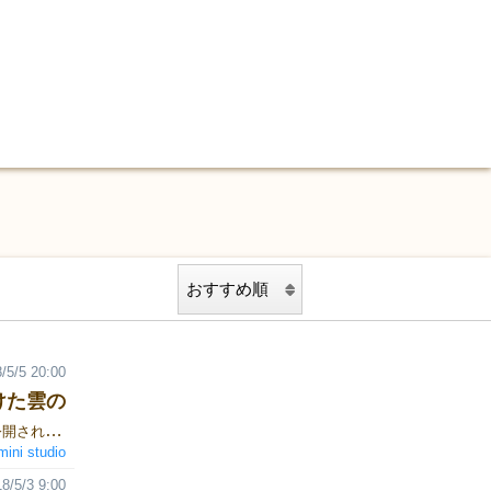
/5/5 20:00
つけた雲の
こんにちは！gemini studioのゲームデザイナーmikitoです。これが公開されている頃は、僕は夜行バスに乗る手前か夜行バスの中でしょうか。 まずはじめにホットな画像が手元に届いたのでお届けします。これは、相方ハセガワさんが箱詰め終わった…orzというメッセージと共に送られてきたあのくもです。明日、ゲームマーケット会場に並ぶ「あのくも」です。 あのくも 制作過程-03 実は、初期段階のあのくもの雲の部分は、このような手書きイラストでした。味があってこちらも捨てがたかったです。しかしながら、やはり実際の雲のほうが本物を味わえると考えて、今の雲の形になりました。 あのくも 制作過程-04 『あのくも〜あの日つけた雲の名前を僕たちはまだ知らない〜』の『〜あの日つけた雲の名前を僕たちはまだ知らない〜』について。タイトルを何十個も出し合っている過程で突如として電撃が走ったサブタイトル。ゲーム内容ともマッチしていて、このサブタイトルはもう行くしかないと意見が合致しました。ちなみにあの花は大好きです。 ここまで読んで頂きありがとうございます！ 最後に小話。私の中では、あのくもはあのくも1.0だと思っています。植物のように成長していく予定です。仮にあのくも1.0を大事にしてださり持ち続けてくださる方は1.0以降のバージョンアップ時に良いことがあるかもしれません。ちなみに相方、ハセガワさんに内緒にしておいてくださいね！！！何故なら言ってないからです！会場でバラさないこと！！！知られたら僕が怒られて、コシヒカリを担ぐ刑に罰せられます。 会場であなたとお会い出来ること楽しみにしております。そして、あなたの手元にあのくもが届くと嬉しいです。 gemini studioは、小さな制作チームですが、どうぞ宜しくお願いしますm(_ _)m
mini studio
8/5/3 9:00