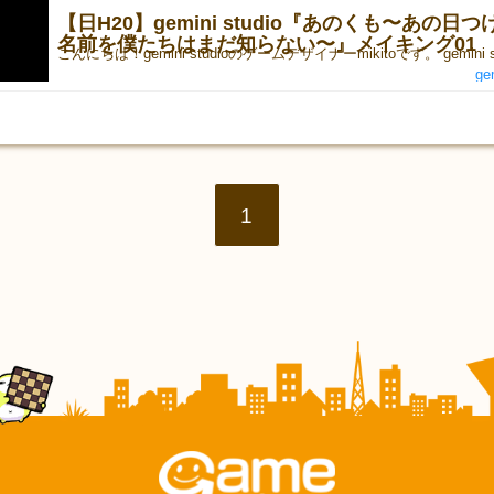
【日H20】gemini studio『あのくも〜あの日
名前を僕たちはまだ知らない〜』メイキング01
ge
1