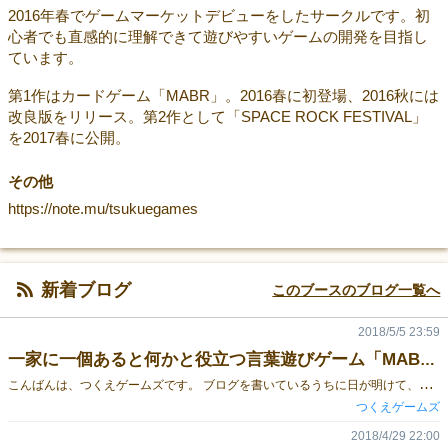
2016年春でゲームマーケットデビューをしたサークルです。初
心者でも直感的に理解できて遊びやすいゲームの開発を目指し
ています。
第1作はカードゲーム「MABR」。2016春に初登場、2016秋には
改良版をリリース。第2作として「SPACE ROCK FESTIVAL」
を2017春に公開。
その他
https://note.mu/tsukuegames
新着ブログ
このブースのブログ一覧へ
2018/5/5 23:59
一家に一個あると何かと役立つ言葉遊びゲーム「MABR（マーブル）」
こ
んばんは、つくえゲームズです。 ブログを書いているうちに日が明けて、5/6（日）当日となってしまいました :roll: 本日、つくえゲームズはH24の試遊卓一体型ブースにて、以下の2種類のゲームを販売します。 ・6種類の言葉あそびゲームが楽しめるMABR（マーブル）［2~7名／5〜30分／1,900円］ ・自分だけの音楽フェスを作るスペースロックフェスティバル［2~4名／30〜45分／2,500円］ この記事では、MABRの紹介を行います。 MABRの"お買い得ポイント"3選 ①ありそうでなかった、汎用性の高いひらがな⇆ローマ字のカード構成！ MABRは70枚のカードを使用するゲームです。以下のように、表はひらがな一文字、裏は表のひらがなの子音に当たるローマ字一文字が書かれています。 このシンプルなカードが生み出すのは、 「自分にはひらがな「む」が見えていて、相手からは『M』しか見えないので、ま・み・む・め・ものどれなのかは分からない 」 という状況で、その状況を生かしたルールの可能性は無限大です！ いまのところ、まだ正式ルールは6個ですが、これからもどんどんルールを増やしていくことができる「進化性」がMABRの特徴です。 ②「瞬発力系」「論理力系」「想像力系」「運と勘が試される」「総合的知力が必要」など、タイプを選ばない幅広いジャンルのルール！ MABRで遊べる6つの言葉遊びゲームは、いずれもタイプが異なるルールとなっており、どんな人が遊んでも必ず１つは得意なルールに（逆に言うと苦手なルールにも）出会うことができます。 たとえば、「スリーレターズ」というゲームは、手元のひらがな3文字で単語を作り、作った単語を周りのプレイヤーに当てられることが無ければ勝利、というシンプルなルールです。 [caption id="attachment_36058" align="alignnone" width="300"] 「スリーレターズ」プレイイメージ[/caption] 「けんか」という言葉を作ったとき、相手には「KNK」という情報が与えられます。そのヒントから考えられる単語は「かんき」「こんき」「きのこ」など…。無数に存在する単語をなるべくたくさん考える論理力が問われます。 一方、「もやもやメモリーズ」というゲームは、与えられたテーマに沿って「あいうえお作文」を味方とともに瞬間的に考える「大喜利系」のゲームです。 [caption id="attachment_29609" align="alignnone" width="300"] 「もやもやメモリーズ」プレイイメージ[/caption] このゲームで問われるのは「想像力」や「瞬発力」です。『スリーレターズ』が得意な論理的思考能力に長ける人は、逆にこういう頭の柔らかさが必要なゲームは苦手だったりします。 いろいろなゲームがありますので、きっと好きなルールが見つかるはずです。 ③初心者にも簡単な、「5分でわかり5分で遊べる」ルール MABRは、ボードゲーム初心者の方にも気軽に楽しんでもらえるように、イラストを交えながらわかりやすい説明書を作成しました。 特に、ゲームを買ったら最初にやっていただきたいルール①「ガサゴソアルファベット」は、たったの2分程度で1ゲームが終わるシンプルなゲームで、ボードゲームはそんなにとっつきにくいものではないということを説明するのにもってこいのゲームです。 初心者が多く集まるゲーム会にご参加の方には、とても重宝するゲームだと思います。 以上、作者が思うMABRの魅力BEST3でした！なるべく多くの方にお試しいただければうれしいです。 H24にて、試遊ブースも用意しておりますので、ぜひ遊びにきてください！
つくえゲームズ
2018/4/29 22:00