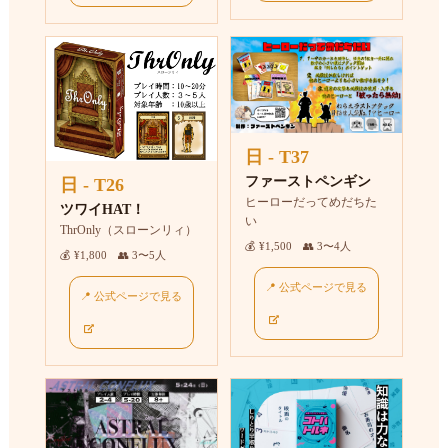
日 - T37
ファーストペンギン
日 - T26
ヒーローだってめだちた
ツワイHAT！
い
ThrOnly（スローンリィ）
💰 ¥1,500 👥 3〜4人
💰 ¥1,800 👥 3〜5人
📍 公式ページで見る
📍 公式ページで見る