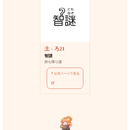
土 - ろ21
智謎
持ち帰り謎
📍 公式ページで見る