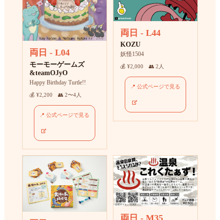
両日 - L44
KOZU
両日 - L04
妖怪1504
モーモーゲームズ
💰 ¥2,000 👥 2人
&teamOJyO
Happy Birthday Turtle!!
📍 公式ページで見る
💰 ¥2,200 👥 2〜4人
📍 公式ページで見る
両日 - M35