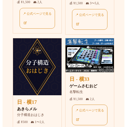
💰 ¥1,500 👥 2人
💰 ¥1,500 👥 3〜5人
📍 公式ページで見る
📍 公式ページで見る
日 - 横33
ゲームさむおど
名撃転生
💰 ¥1,500 👥 2人
日 - 横17
あきらメル
📍 公式ページで見る
分子構造おはじき
💰 ¥500 👥 1〜2人