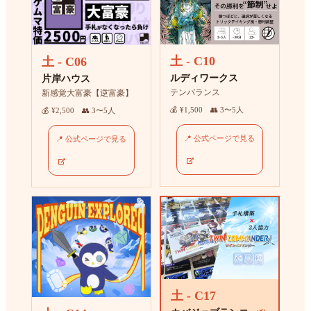
土 - C10
土 - C06
ルディワークス
片岸ハウス
テンバランス
新感覚大富豪【逆富豪】
💰 ¥1,500 👥 3〜5人
💰 ¥2,500 👥 3〜5人
📍 公式ページで見る
📍 公式ページで見る
土 - C17