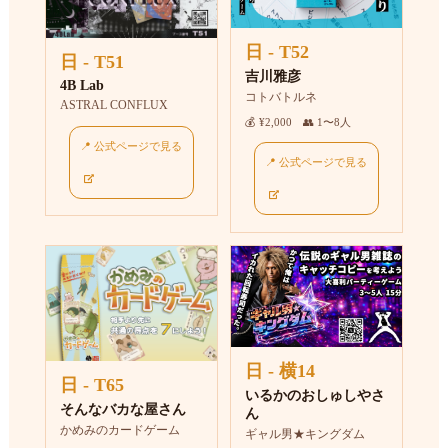
日 - T52
日 - T51
吉川雅彦
4B Lab
コトバトルネ
ASTRAL CONFLUX
💰 ¥2,000 👥 1〜8人
📍 公式ページで見る
📍 公式ページで見る
日 - 横14
日 - T65
いるかのおしゅしやさ
そんなバカな屋さん
ん
かめみのカードゲーム
ギャル男★キングダム