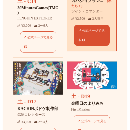
土 - C14
カバジョブランコ
（私
たち！）
30MinutesGames(TMG
ツイン・コマンダー
)
PENGUIN EXPLORER
💰 ¥2,500 👥 2人専用
💰 ¥3,000 👥 2〜6人
📍 公式ページで見
📍 公式ページで見る
る
土 - D19
土 - D17
金曜日のよりみち
KACHINボドゲ制作部
First Mission
鉱物コレクターズ
📍 公式ページで見る
💰 ¥3,000 👥 2〜4人