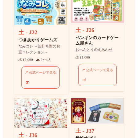
土 - J26
土 - J22
ペンギンのカードゲー
つきあかりゲームズ
ム屋さん
なみコレ ～波打ち際のお
おべんとうのえあわせ
宝コレクション～
💰 ¥1,000
💰 ¥2,000 👥 2〜4人
📍 公式ページで見る
📍 公式ページで見る
土 - J37
土 - J36