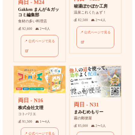
両日 - M24
秘湯ぽかぽか工房
Gakken まんが＆ガッ
温泉これくたぁず！
コミ編集部
💰 ¥2,500 👥 2〜4人
食材の多い料理店
💰 ¥2,600 👥 2〜8人
📍 公式ページで見る
📍 公式ページで見る
両日 - N16
両日 - N31
株式会社文理
まみむめもりー
コトバリエ
霧の郵便屋
💰 ¥1,500 👥 1〜4人
💰 ¥5,000 👥 2〜5人
📍 公式ページで見る