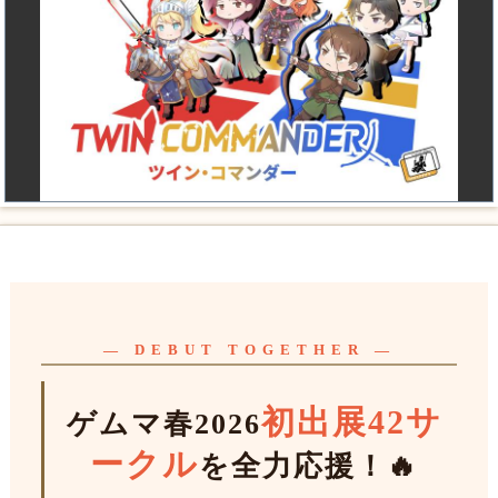
— DEBUT TOGETHER —
初出展42サ
ゲムマ春2026
ークル
を全力応援！🔥