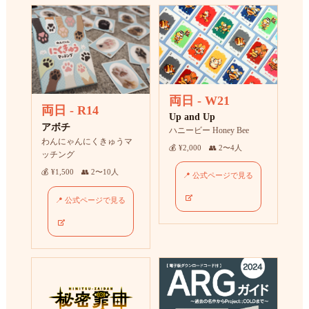
両日 - W21
両日 - R14
Up and Up
アボチ
ハニービー Honey Bee
わんにゃんにくきゅうマ
💰 ¥2,000 👥 2〜4人
ッチング
💰 ¥1,500 👥 2〜10人
📍 公式ページで見る
📍 公式ページで見る