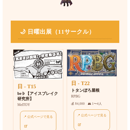
🌙 日曜出展（11サークル）
日 - T22
日 - T15
トタンぼろ屋根
be♭【アイスブレイク
RPBG
研究所】
💰 ¥4,000 👥 1〜4人
MelTOY
📍 公式ページで見る
📍 公式ページで見る