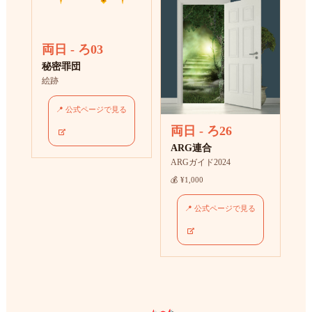
両日 - ろ03
秘密罪団
絵跡
📍 公式ページで見る
両日 - ろ26
ARG連合
ARGガイド2024
💰 ¥1,000
📍 公式ページで見る