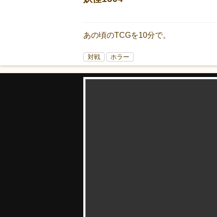
あの頃のTCGを10分で。
対戦
ホラー