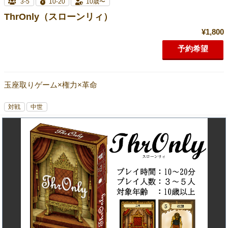
3-5
10-20
10歳〜
ThrOnly（スローンリィ）
¥1,800
予約希望
玉座取りゲーム×権力×革命
対戦
中世