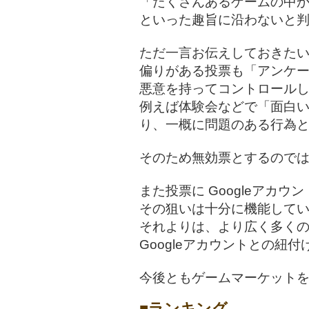
「たくさんあるゲームの中
といった趣旨に沿わないと
ただ一言お伝えしておきた
偏りがある投票も「アンケ
悪意を持ってコントロール
例えば体験会などで「面白い
り、一概に問題のある行為
そのため無効票とするので
また投票に Googleアカ
その狙いは十分に機能して
それよりは、より広く多く
Googleアカウントとの紐
今後ともゲームマーケット
■ランキング