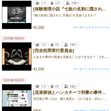
1-0
122-
0歳〜
[体験推理小説『七枚の名刺に隠された関係』]
7枚の名刺に隠された”共通点”を見抜けますか？
¥2,500
マーダーミステリーブース
2026春 特設04
3-0
60-
0歳〜
[完全犯罪実行委員会]
と
ある大事件の真相を見破ることはできるか？「それじゃあ、完全犯罪実行委員会を始めよう──」
¥1,500
マーダーミステリーブース
2026春 特設04
2-0
60-
0歳〜
[花束探偵とハンカチーフ刑事の事件簿 〜遺白のカーネーション〜]
花
言葉が導くのは、愛か真実か。2人で辿る、切ない事件の結末
¥800
マーダーミステリーブース