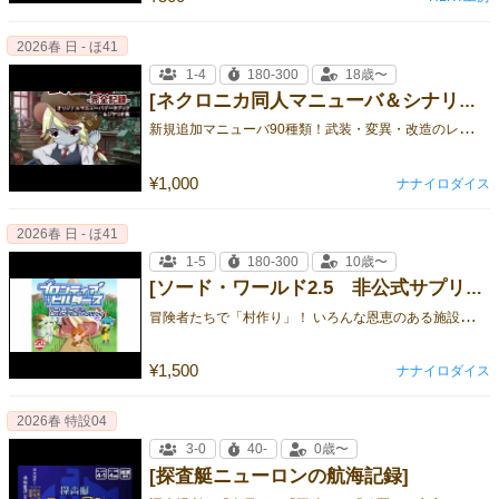
2026春 日 - ほ41
1-4
180-300
18歳〜
[ネクロニカ同人マニューバ＆シナリオブック「人形師の製図室-完全記録-」]
新
規追加マニューバ90種類！武装・変異・改造のレベル1〜3が各10種！さらにクラスデータ2種、シナリオ2本の大ボリュームブック！
¥1,000
ナナイロダイス
2026春 日 - ほ41
1-5
180-300
10歳〜
[ソード・ワールド2.5 非公式サプリ＆シナリオ＆リプレイ「フロンティア・ビルダーズ」]
冒
険者たちで「村作り」！ いろんな恩恵のある施設を建てて、自分たちだけの村を作ろう！
¥1,500
ナナイロダイス
2026春 特設04
3-0
40-
0歳〜
[探査艇ニューロンの航海記録]