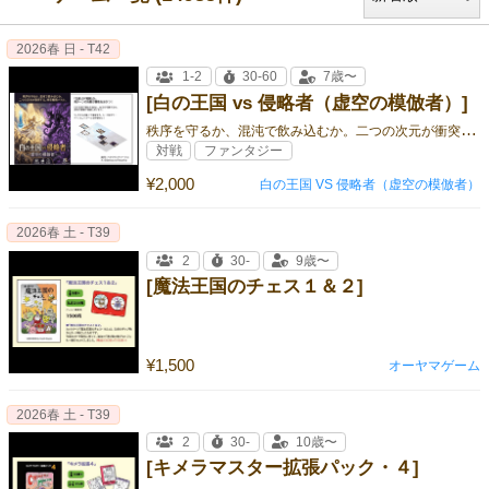
2026春 日 - T42
1-2
30-60
7歳〜
[白の王国 vs 侵略者（虚空の模倣者）]
秩
序を守るか、混沌で飲み込むか。二つの次元が衝突する、時空戦略バトルが開幕する。
対戦
ファンタジー
¥2,000
白の王国 VS 侵略者（虚空の模倣者）
2026春 土 - T39
2
30-
9歳〜
[魔法王国のチェス１＆２]
¥1,500
オーヤマゲーム
2026春 土 - T39
2
30-
10歳〜
[キメラマスター拡張パック・４]