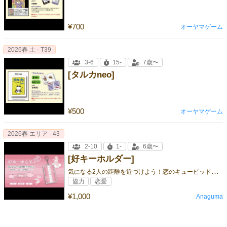
¥700
オーヤマゲーム
2026春 土 - T39
3-6
15-
7歳〜
[タルカneo]
¥500
オーヤマゲーム
2026春 エリア - 43
2-10
1-
6歳〜
[好キーホルダー]
気
になる2人の距離を近づけよう！恋のキューピッド体験ゲーム
協力
恋愛
¥1,000
Anaguma