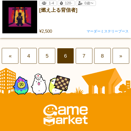
1-4
120-
0歳〜
[燃え上る背信者]
¥2,500
マーダーミステリーブース
«
4
5
6
7
8
»