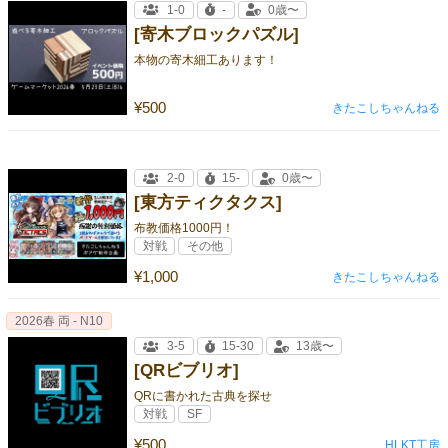
1-0
-
0歳〜
[寄木ブロックパズル]
本物の寄木細工あります！
¥500
きたこしちゃんねる
2-0
15-
0歳〜
[東方ティクタクス]
布教価格1000円！
対戦
その他
¥1,000
きたこしちゃんねる
2026春 両 - N10
3-5
15-30
13歳〜
[QRビブリオ]
QRに書かれた古典を探せ
対戦
SF
¥500
HLKT工房