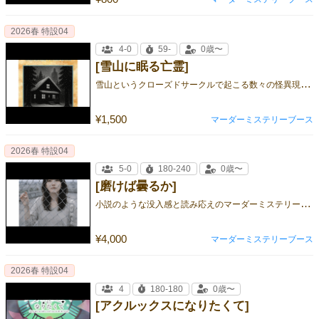
2026春 特設04
4-0
59-
0歳〜
[雪山に眠る亡霊]
雪
山というクローズドサークルで起こる数々の怪異現象は、幽霊の仕業…？殺人事件の犯人と、幽霊の正体を暴け！
¥1,500
マーダーミステリーブース
2026春 特設04
5-0
180-240
0歳〜
[磨けば曇るか]
小
説のような没入感と読み応えのマーダーミステリーシリーズ第六弾! ——私は、ずっと私じゃなかった。【初版特典付き】高山まさみ初
¥4,000
マーダーミステリーブース
2026春 特設04
4
180-180
0歳〜
[アクルックスになりたくて]