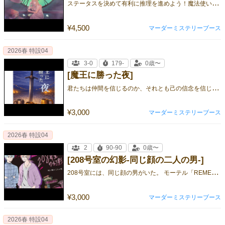
ス
テータスを決めて有利に推理を進めよう！魔法使いのタマゴたちのストーリー
¥4,500
マーダーミステリーブース
2026春 特設04
3-0
179-
0歳〜
[魔王に勝った夜]
君
たちは仲間を信じるのか、それとも己の信念を信じるのか。それぞれの正義が交錯するマーダーミステリー。
¥3,000
マーダーミステリーブース
2026春 特設04
2
90-90
0歳〜
[208号室の幻影-同じ顔の二人の男-]
2
08号室には、同じ顔の男がいた。 モーテル「REMEMBER」で、二人の真実が暴かれる。
¥3,000
マーダーミステリーブース
2026春 特設04