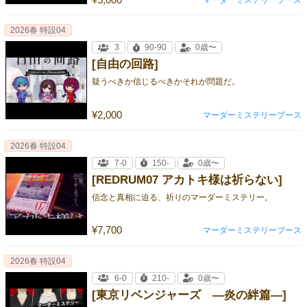
2026春 特設04
3
90-90
0歳〜
[自由の回路]
疑うべきか信じるべきかそれが問題だ。
¥2,000
マーダーミステリーブース
2026春 特設04
7-0
150-
0歳〜
[REDRUM07 アカトキ様は祈らない]
信念と真相に迫る、祈りのマーダーミステリー。
¥7,700
マーダーミステリーブース
2026春 特設04
6-0
210-
0歳〜
[東京リベンジャーズ ―炎の絆篇―]