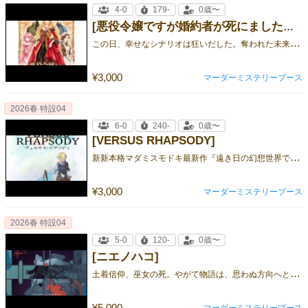
4-0
179-
0歳〜
[悪役令嬢ですが婚約者が死にました？！]
こ
の日、幸せなシナリオは狂いだした。奪われた未来の行方と結末は。
¥3,000
マーダーミステリーブース
2026春 特設04
6-0
240-
0歳〜
[VERSUS RHAPSODY]
新
新本格マダミスモドキ最新作『遠き日の幻想世界で交わるセッション』
¥3,000
マーダーミステリーブース
2026春 特設04
5-0
120-
0歳〜
[ニエノハコ]
土
着信仰、巫女の死。やがて物語は、思わぬ方向へと進みだす。
¥5,000
マーダーミステリーブース