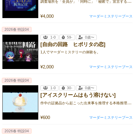
調
査場所を「全員が」「同時に」「秘匿で」宣言する、情報整理型マーダーミステリー
¥4,000
マーダーミステリーブース
2026春 特設04
1-0
59-
0歳〜
[自由の回路 ヒポリタの恋]
1人でマーダーミステリーの体験を。
¥2,000
マーダーミステリーブース
2026春 特設04
1-0
30-
0歳〜
[アイスクリームはもう溶けない]
作
中の証拠品から起こった出来事を推理する本格推理ゲーム、掌編版 体験型推理小説 第三作！
¥600
マーダーミステリーブース
2026春 特設04