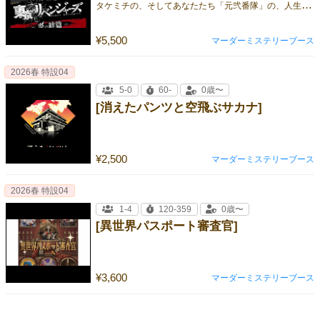
タ
ケミチの、そしてあなたたち「元弐番隊」の、人生のリベンジが始まる！
¥5,500
マーダーミステリーブース
2026春 特設04
5-0
60-
0歳〜
[消えたパンツと空飛ぶサカナ]
¥2,500
マーダーミステリーブース
2026春 特設04
1-4
120-359
0歳〜
[異世界パスポート審査官]
¥3,600
マーダーミステリーブース