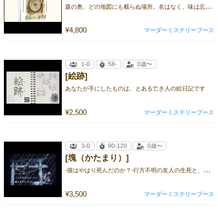
森
の奥、どの地図にも載らぬ場所。名はなく、味は忘れがたく。今夜、その真実が明かされる。
¥4,800
マーダーミステリーブース
1-0
58-
0歳〜
[絵跡]
あなたが手にしたものは、とある亡き人の絵日記です
¥2,500
マーダーミステリーブース
3-0
90-120
0歳〜
[塊（かたまり）]
-
彼はやはり死んだのか？-行方不明の友人の生死と、死者が蘇るという祭りをめぐる、議論・カード調査型のマーダーミステリー。
¥3,500
マーダーミステリーブース