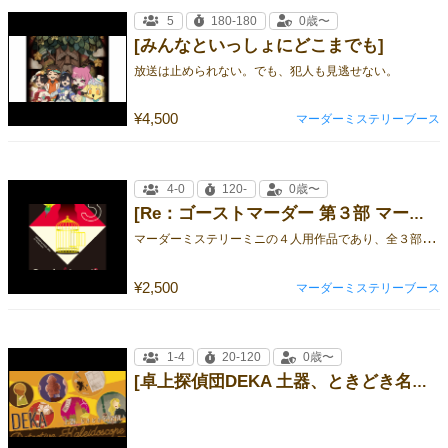
5
180-180
0歳〜
[みんなといっしょにどこまでも]
放送は止められない。でも、犯人も見逃せない。
¥4,500
マーダーミステリーブース
4-0
120-
0歳〜
[Re：ゴーストマーダー 第３部 マーダーミステリーを始めない]
マ
ーダーミステリーミニの４人用作品であり、全３部を予定している「Re：ゴーストマーダー」シリーズの第３作
¥2,500
マーダーミステリーブース
1-4
20-120
0歳〜
[卓上探偵団DEKA 土器、ときどき名探偵]