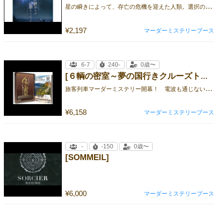
星
の瞬きによって、存亡の危機を迎えた人類。選択の先にたどり着く結末とは。
¥2,197
マーダーミステリーブース
6-7
240-
0歳〜
[６輌の密室～夢の国行きクルーズトレイン～]
旅
客列車マーダーミステリー開幕！ 電波も通じないトンネルの中で待ち受けるものは……
¥6,158
マーダーミステリーブース
-
-150
0歳〜
[SOMMEIL]
¥6,000
マーダーミステリーブース