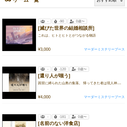
ゲーム一覧
-
-90
0歳〜
[滅びた世界の結婚相談所]
これは、ヒトとヒトとがつながる物語
¥3,000
マーダーミステリーブース
-
-120
0歳〜
[還り人が嗤う]
因
習に縛られた山奥の集落。 帰ってきた者は現人神か、殺人鬼か。
¥4,000
マーダーミステリーブース
-
-181
0歳〜
[名前のない洋食店]