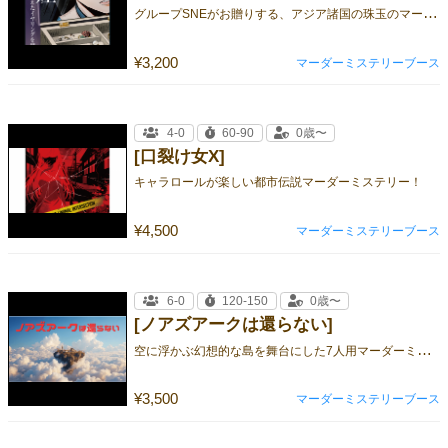
グ
ループSNEがお贈りする、アジア諸国の珠玉のマーダーミステリー新レーベル“Asian Murder Mystery”第３弾！
¥3,200
マーダーミステリーブース
4-0
60-90
0歳〜
[口裂け女X]
キャラロールが楽しい都市伝説マーダーミステリー！
¥4,500
マーダーミステリーブース
6-0
120-150
0歳〜
[ノアズアークは還らない]
空
に浮かぶ幻想的な島を舞台にした7人用マーダーミステリー
¥3,500
マーダーミステリーブース