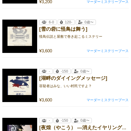
¥3,200
マーダーミステリーブース
6-0
120-
0歳〜
[雪の砦に怪鳥は舞う]
怪鳥伝説と屋敷で巻き起こるミステリー
¥3,600
マーダーミステリーブース
-
-150
0歳〜
[湖畔のダイイングメッセージ]
容疑者はみな、いい村民ですよ？
¥3,600
マーダーミステリーブース
-
-150
0歳〜
[夜煌（やこう） ―消えたイヤリングを探せ―]