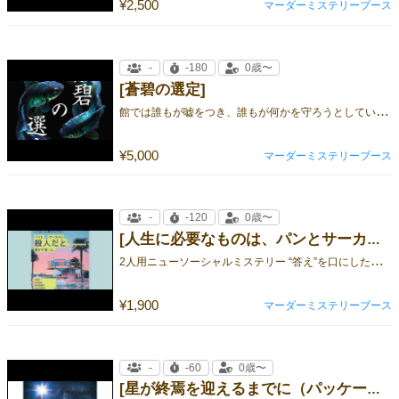
¥2,500
マーダーミステリーブース
-
-180
0歳〜
[蒼碧の選定]
館
では誰もが嘘をつき、誰もが何かを守ろうとしている。因習の夜に、双子の選定が下る。
¥5,000
マーダーミステリーブース
-
-120
0歳〜
[人生に必要なものは、パンとサーカスと殺人だと誰かが言った]
2
人用ニューソーシャルミステリー “答え”を口にした瞬間、あなたはもう観客ではいられない。
¥1,900
マーダーミステリーブース
-
-60
0歳〜
[星が終焉を迎えるまでに（パッケージ版）]