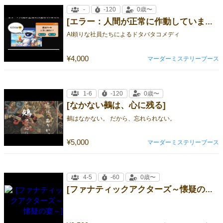
-
-120
0歳〜
[エラー：人間が正常に作動していません]
AI頼りな社員たちによるドタバタコメディ
¥4,000
マーダーミステリーブース
1-6
-120
0歳〜
[なかない鵺は、心に残る]
鵺はなかない。 だから、忘れられない。
¥5,000
マーダーミステリーブース
4-5
-60
0歳〜
[ファナティックアクターズ～懐疑の宴～]