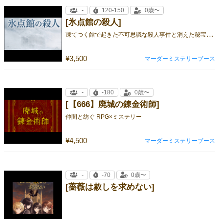
-
120-150
0歳〜
[氷点館の殺人]
凍
てつく館で起きた不可思議な殺人事件と消えた秘宝。交差する２つの事件の真相は――
¥3,500
マーダーミステリーブース
-
-180
0歳〜
[【666】廃城の錬金術師]
仲間と紡ぐ RPG×ミステリー
¥4,500
マーダーミステリーブース
-
-70
0歳〜
[薔薇は赦しを求めない]