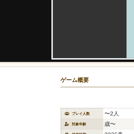
ゲーム概要
〜2人
プレイ人数
歳〜
対象年齢