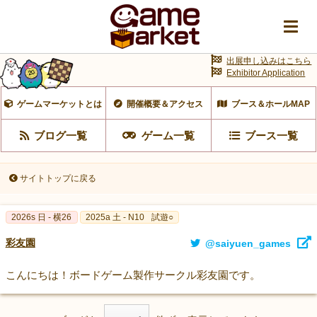
出展申し込みはこちら
Exhibitor Application
ゲームマーケットとは
開催概要＆アクセス
ブース＆ホールMAP
ブログ一覧
ゲーム一覧
ブース一覧
サイトトップに戻る
2026s 日 - 横26
2025a 土 - N10
試遊○
彩友園
@saiyuen_games
こんにちは！ボードゲーム製作サークル彩友園です。