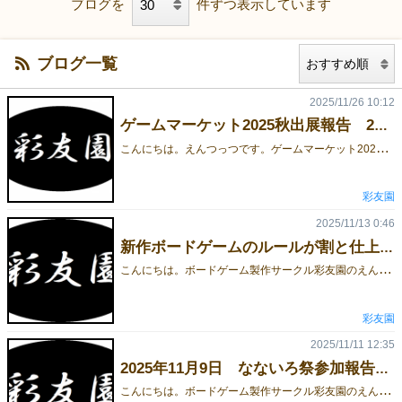
ブログを
件ずつ表示しています
ブログ一覧
2025/11/26 10:12
ゲームマーケット2025秋出展報告 2025年11月22日
こ
んにちは。えんつっつです。ゲームマーケット2025秋お疲れ様でした。彩友園は、土曜日に一卓、試遊あり、で、参加しました。朝9:30に、サークルメンバー2人と海浜幕張駅で合流して、幕張メッセへ。ブース設営ブースはこんな感じ。一卓なのと、ポスターを持ち込んだのでいつもより豪華に。新作ファウンセンと、過去作エーススナイパーとガベロットを頒布。なお、最古作品デクテットはボドゲーマに全て送ってるのでなし⋯のつもりが、家に一つだけ置いてあったので持ち込み。エーススナイパーは、割と力入れて売ってたのでボドゲーマに送ってるのもの以外では、写真に写ってるものしか在庫はありません。いいゲームなのでね。ゲムマ開始11:00、ゲムマ開始。ブースがひろーいので、3作品ともに中身を出して展示できました(写真だとなんか散らかってるように⋯⋯)。ファウンセンは、(経費削減のため)上箱をプレイエリアの一部として使うゲームなのですが、ゲームに使用しない下箱を合わせると完全な噴水(Founten)になるというおしゃれポイントを演出。プレイ風景。ファウンセンは、得点獲得規則がかなり独特で、ルールブックを書くのに相当苦労したゲームなのですが、プレイ感はかなりシンプルで、試遊を通して楽しんでいただけました。試遊を通じて購入を決めていただけた方もいらっしゃって、そういう瞬間が一番うれしいですね。ゲムマ終了ゲムマが終わって、今までの中では一番結果を出すことができました。とはいえ、周囲のサークルと比較すると全然まだまだなので、精進していきます。自分自身、頒布会みたいな形で商品を宣伝したり売り込んだりすることに苦手意識がある人間なのですが、それと同時に、自分が作ったゲームで喜んでもらえるのがすごく楽しいという実感もあって、改めて出展して良かったなと思いました。 おまけ22日終了後のゲームマーケットナイトで、フォーザピーポーというゲームを遊ばせてもらいました。メイフォロートリテと、政治家の闇の交渉能力チックなイメージがマッチしてて面白かったです。 最後までお読みいただきありがとうございました。彩友園製作ゲームは、下記サイトから通販を行なっております。https://bodoge.hoobby.net/market/circles/saiyuen今回の新作ゲーム「ファウンセン」も、もうまもなく(12月1日頃)通販開始予定です。
彩友園
2025/11/13 0:46
新作ボードゲームのルールが割と仕上がったかもしれない
こ
んにちは。ボードゲーム製作サークル彩友園のえんつっつです。ゲムマ2025秋が近づいてきており、準備に追われている最中ではありますが、平行して次回作も作成しています。まだ、ポーカーチップ等で代用している段階なので、写真だけだと何が何だかわからないと思いますが、中央に積まれているポーカーチップ（レンガのつもり）を競り落として、オベリスクを建設しようというゲームです。ルールはシンプルなのですが、勝とうとするとまあまあ計算と読みあいをしないといけないという感じのルール。自分はとても下手でした。詳細はまだ言えませんが、テストプレイに参加してくださった方の感想がかなり良いものでしたので、この方向性で作ろうかなと思います。「作らないと私が作っちゃうよ」という言葉はとてもうれしかったです。ただ、フレーバーが難解（オベリスク＝古代エジプトなどで建設された方尖柱）なのと、テストプレイ回数があまりにも少ないので、今後も何度かテストプレイを続けようと思います。いつか来る苦悩フェイズ（ルールブック作成）まで、楽しいボドゲ製作ライフを送ります。
彩友園
2025/11/11 12:35
2025年11月9日 なないろ祭参加報告（栃木県足利市）
こ
んにちは。ボードゲーム製作サークル彩友園のえんつっつです。11月9日、栃木県足利市の足利商工会議所で行われた、同人誌印刷所なないろ堂様主催のなないろ祭に参加しました。高校時代の友人に誘われての参加でした。東武伊勢崎線足利市駅に到着。えんつっつは神奈川県民なので、なかなかの長旅となりました。足利二つ引きの家紋。これは、室町将軍家を輩出した足利氏の家紋です。室町幕府といえば京都府ですが、足利氏の源流は栃木県なんですね（源氏の一派がこのあたりを居住地としたのが始まりとのこと）。ブース設営こんな感じになりました。ゲームマーケットほどのスペースはないため、コンパクトサイズのブースとなりました。なないろ祭はボードゲームオンリーイベントではないため、周りのブースではハンドメイドやオリジナル絵などを頒布している方が多かったです。また、目の前には足利市の特産品と思われる食べ物も売っていたため、昼休憩と称して買ってました。結果エーススナイパー3つ売ることができました。ゲームマーケット直前期ということで、あまり宣伝とかしてなかったということと、ボードゲームオンリーではないことから「ボードゲームです」というところから売り込まなければならない中、何とか3つ売ることができました。エーススナイパーはメカニクスがしっかりしてるので、ルール説明で面白いと言ってくださる方がいらっしゃって、とてもうれしかったです。観光足利氏の足利市、という、日本史マニア（私はにわか）には熱い土地ということで、なないろ祭終了後にちょっと観光しました。うつくしき足利学校。鎌倉時代～江戸時代の大学みたいなものだそうです。また、写真は撮ってないですが街並みも風流な感じできれいでした。 最後までお読みいただきありがとうございます。彩友園は、ゲームマーケット2025秋土曜日に出展します。また、新作ボードゲームファウンセンの予約受付をこちらから行っています（リンク先の「予約希望」よりご予約ください）。