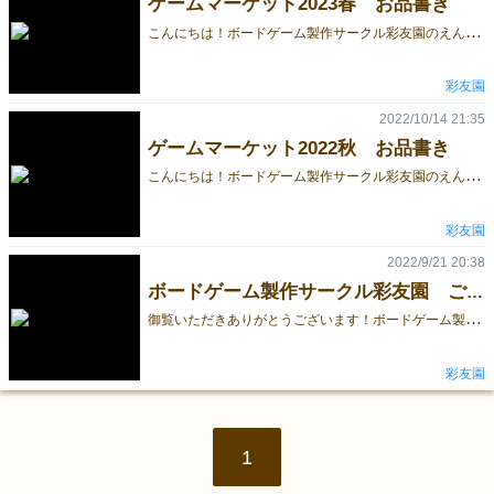
ゲームマーケット2023春 お品書き
こ
んにちは！ボードゲーム製作サークル彩友園のえんつっつです。 ゲームマーケット前日の更新となってしまいましたが、彩友園は土曜日に出展します。。 彩友園ブースで出す商品のお品書きをリストアップします！ ■お品書き ①「エーススナイパー」 2000円 新作です。正確に言うと、前作のデクテットに入っていた「スナイパーズ」の改良作です。 2人用の心理戦ゲームで、相手の出した数字が何かを当てるというゲームです。 数字の1～7だけのシンプルなカード構成ですが、特殊な数字カードもありかなり深い読みあいが楽しめます。 ちなみに、エーススナイパーはゲムマチャレンジ対象作品となっております。 ②「デクテット」 2500円 昨年より頒布しています、1つのデッキで5つのルールが遊べるゲームです。 ルールの追加などはありませんが、ぜひご購入ください。 最後までお読みいただきありがとうございました。当日皆様とお会いできることを楽しみにしております。
彩友園
2022/10/14 21:35
ゲームマーケット2022秋 お品書き
こ
んにちは！ボードゲーム製作サークル彩友園のえんつっつです。 今月末はゲームマーケットですね。彩友園も日曜日に出展します。 今から緊張の日々… 今回は、彩友園ブースで出す商品のお品書きをリストアップしたいと思います！ とはいうものの、結論からいいますと今回出す商品は「デクテット」のみです。 ではなぜ「お品書き」を書くかというと、実は「デクテット」は、前回の2022春でも、「1つのデッキで3つのルールが遊べるゲーム」として出しており、秋にさらに2つルール追加して「1つのデッキで5つのルールが遊べるゲーム」として出すからです。 つまり、秋に新規購入される方用のメニューと春に購入いただいた方向けのメニュー（追加ルール2つ）で分けて販売しよう！ということです。 ということで↓ ■お品書き ①デクテット 1セット 2500円 秋新規購入者向け ②デクテット 追加ルールのみ 0円 春に購入いただいた方向け 春の価格は2000円でしたので500円お得です。 以上です。近日中（明日中）に予約フォームも公開する予定です。 最後までお読みいただきありがとうございました。当日皆様とお会いできることを楽しみにしております。
彩友園
2022/9/21 20:38
ボードゲーム製作サークル彩友園 ご挨拶
御
覧いただきありがとうございます！ボードゲーム製作サークル彩友園（さいゆうえん）です。 この度、ゲームマーケット2022秋に出展することとなりました。 2022春に引き続き、デクテットを販売します。今回は、追加ルールを2種類つけて販売します。 ルール内容 1つのデッキで5種類のゲームが遊べます！ 独特なカード構成で創られたゲームをご覧あれ^^ イラストはかの有名な「別府さい」さん!! ①【スペースシャトル】独特なカード構成が味を発揮する戦略カードゲーム プレイ人数：2～5人 手札と場札を交換しながら、手札を1枚にすることを目指したゲームです。 独特の交換方法を、あなたはマスターできるか！ ②【63】8人まで遊べる、多人数向けパーティゲーム プレイ人数：2～8人 63になるタイミングを見極めてカードを切れ！ ③【グラディウス】相手の点数を削っていく、2人用の心理戦ゲーム プレイ人数：2人 相手の手札を見切れるかが勝負のカギ！ 以下、秋新作 ④【スナイパーズ】数字を当てろ！2人用の心理戦ゲーム プレイ人数：2人 相手の伏せたカードの数字を当てて、手札を減らせ！ 後半になるほど、より心理戦が盛り上がっていきます。 ⑤【ボルケーノ】バッティングを避けて、生き残りをかけたサバイバルゲーム バッティングを避けて、カードをなくさないようにするサバイバルゲーム。 ☆マークカードを使うタイミングがカギ。 最後までお読みいただきありがとうございました。 ルールの詳細は、デクテット紹介ページからご覧いただけます。
彩友園
1