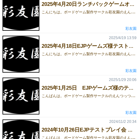
2025年4月20日ランチバックゲームオンリー試遊会
こ
んにちは。ボードゲーム製作サークル彩友園のえんつっつです。2025年4月20日に行われた、LUNCH BAG GAMES様（@lunchbaggames）主催のランチバックゲームオンリー試遊会に参加しました。一通りゲームをプレイさせていただいたので、感想を書いていこうと思います♡1.集まれみんなでホームパーティ（NSGクリエイト様）ホットサンドなど、参加したホームパーティに使った食べ物が何なのかを当てるゲームです。回答者はさいころを振り、出た目に対応する質問でお題を推測します。全5回の質問ができ、回答者はもちろん早く正解すると高得点ですが、出題者は5回目の質問で言い当ててもらうことで高得点になります。今回はプレイヤー全員が初見だったこともあり、お題カードを用いてプレイしましたが、慣れてきたら自由に決めて良いとのことで、気の知れた友達同士だとまた一層楽しめそうです。 2.アル×ナイドッチ？（Avignon Games様）はいかいいえで答えられるお題に対して、全員が「はい」または「いいえ」カードを秘密裏に決定します。そして、「はい」の数がどのくらいかを予想して、あっていたら高得点が入るというゲームです。 メカニクスも面白いですが、お題自体も「死ぬまでにやりたいこと」「コレクションしていること」など個性的なものばかりです。「死ぬまでにやりたいこと」に対して、「いいえ」で答えていたのですが、公開した後にそういえば「はい」でしたテヘペロってなりました（バンドでドラムとかやりたい）。恋愛など、よりプライベートに踏み込むようなお題も別枠で用意されているとのことで、コンパとかでもおすすめとのことでしたので、そういうのが好きな人はぜひそちらもやってみてはいかがでしょうか。私は表参道歩くだけで精一杯ゆえ……（おしゃれすぎるねん） 3.チーズ・シーヴズ（TORA GAMES様）ハゲタカの餌食ライクなバッティングゲームです。1～6までのカードを持ち、小さい数字の方が強いというルールでチーズカードを取るというところはハゲタカの餌食と似ていますが、判定がやや複雑で、リーダーかメンバーの2種類の出し方があります。簡潔にいうと、リーダーの方が強いですが、メンバーは取れなかったとしても最低保証があります。また、チーズの数とは別にねこ警察のパラメータもあり、これを最も多く持っている人はチーズの数にかかわらず脱落してしまいます。獲得したカードは見られないため、ある程度記憶しておく必要があります。 4.Bring Bone-Bone-Bone（モノビーズ様）Creepy 〇utsの某曲のことではありません。それぞれのプレイヤーが異なる骨格のガイコツを担当し、骨を組み立てていきます。骨カードには色があり、同色を繋げるとボーナスが入ったりします。また、骨を破壊するカードもあり、肋骨や骨盤など、多くの骨と結合する重要部位が破壊されるとかなり痛いです（ゲーム展開が、という意味で）。骨カードの配布方法がかなり独特なので、狙った色を獲得するのはなかなか難しく、ジレンマが面白いです。 5.はらぺこペンギン（空創Lab様）はらぺこでちょっとわがままなペンギンに、満足のいく餌を与えるというテーマの協力型ゲームです。各プレイヤーには餌カードが配られます。ペンギンの種類ごとに、要求される餌の種類が異なるので、何とかして最適な組み合わせとなるように餌カードを一斉に出します。もちろん、餌カードの内容については相談不可のため、シックスセンスをフル活用してテレパシーします。要求が満たされないペンギンが増えてしまうと、餌の配布ができずゲームオーバーに…… 6.群青グラデーション（RMBC様）直前に出された数字カードより大きいカードを出していき、最初に手札をなくした人の勝ちという大富豪系ゲームです。大きい数字の方が強いですが、同じ数字カードは複数出すことで、合計値の数字カードとすることができます。小さい数字カードほど多いので、手札構成次第では小さい数字ばかりでも勝つことができます。カードを出す他、手札を強化するためのアクションもあるので、効率よく強化することも重要です。 7.ニャンケイスイジャク（キューズゲームズ様）猫の神経衰弱です。以上です。見ての通り、猫の写真が2枚か3枚に分かれているので、それをめくって集めます。メカニクスとしてはトランプの神経衰弱と全く同じですが、同じ猫種でも異なる写真があったり、3枚揃えなければならないものがあったりと、トランプよりも難易度は高いです。あと、私みたいな犬派の人はさらに難易度が上がります。わんわん。 8.出禁（キューズゲームズ様）お店の店長となり、態度の悪い客を出禁にするゲームです（物騒）。店長となったプレイヤーは、どんな店の店長となったかを発表した後、出禁とする行為を10個選びます。その他のプレイヤーは、お客として、行為の書かれたカードを出します。出したカードに書かれている数字が点数ですが、出禁指定された行為を2度出してしまうと脱落となってしまいます。店長の性格と、店のジャンルによって出禁っぽそうな行為が変わるので、それを推測しながらカードを出していきます。自分は攻めすぎて2度出禁をくらいました。ごめんなさい。 9.3分サンド（88create様）キュー◯ー？3分間でどれだけサンドイッチを作れるかのリアルタイムアクションゲームです（タイマーで正確に3分測ります）。パンカードの間に具材カードを挟み込むことでサンドイッチを作りますが、手番順は無く、早いものがちでカードを取っていきます。成立条件が割と複雑なので、焦りのあまり失敗作を作ってしまうと得点になりません。まさに「ランチバッグ」。 10.エンタイス（久遠堂様）変則的ゴーアウトゲームで、強いカードは出せる条件に制限があり、弱いカードはある条件において強いカードに勝つことができます。1人1パックというのがおしゃれ。全員の手札構成が同じで、15枚のカードを5枚ずつに分け、それぞれのラウンドで使用します（合計3ラウンド）。何を使うか、何を出すべきかが相当シビアで、終始緊張感があります。限られたプールからカードを選ぶというのは、ポケモン対戦に近いものがあるかもしれない。 11.HISSHI（久遠堂様）2人用アブストラクト陣取りゲームですが、完全情報ではありません。タイトルは「必至」と「菱」でしょうか。手札に3枚の正方形カードを持ち、指定されたエリアに置きます。エリアに囲まれた白い部分の周囲が、なるべく自分の色となるようにします。正方形カードには、幾つか特殊効果のあるものがあり、うまく使うことで逆転を狙うことができます。手札構成は共通ですが、引く順番はランダム（完全情報ではない）なので、状況に応じて最善手を考える必要があり、盤面の広さ以上に深い戦略ゲームです。 12.アクオチクエスト（らいるず様）プレイヤーは勇者となり、魔王を倒すRPG風味のゲームです。ただし、「悪落ち」とあるように、とあるアイテムが溜まると、魔王側の陣営となってしまいます。今回は簡単ルールで行い、魔王側についた勇者を見つけることができなかったのですが、発展ルールを加えることでさらに読み合いが増えるとのことです。 最後までお読みいただきありがとうございました。彩友園は、ゲームマーケット2025春土曜日N43ブースで、エーススナイパー及びガベロットを販売しますので、ぜひお越しください。予約も上記作品ページ内で受け付けています。
彩友園
2025/4/19 13:59
2025年4月18日EJPゲームズ様テストプレイ会報告
こ
んにちは。ボードゲーム製作サークル彩友園のえんつっつです。2025年4月18日EJPゲームズ様でテストプレイ会がありましたので報告です。最近、寒暖差が激しくてぐったりしています。。。。。彩友園からは、一風変わったレースゲームを持ち込みました。1年くらい前に製作を断念したもののリトライです。数字カードを出して、数字分進むのですが、より前（より優位）にいる人は、後ろにいる人と同じ数字を出してしまうと進めず、同じ数字を出すことのできた後ろの人はスピードが倍増するというものです。要は逆転要素ありということ。最初に、某マリ◯カートの如くサーキット状で遊んでみましたが、スピードが停滞し、あまり…という感じ。ここで、テストプレイしてくださった方の、直線状にしてみたらどうかという提案があり、その形で再度プレイしたところ、切れ味が増して面白くなりました。これは手応えありそうということで、この形でしばらくアイデアを練ろうと思います。 最後まで読んでいただきありがとうございました。ゲームマーケット2025春は、土曜日ブースN43で出展します。新作は無い予定ですが、エーススナイパーとガベロットを頒布予定です（デクテットはすべてボドゲーマに納入済）。また、ボドゲーマの方で、過去作の販売を行っておりますので興味がありましたらぜひお買い求めくださいませ。https://bodoge.hoobby.net/market/circles/saiyuen
彩友園
2025/1/29 20:06
2025年1月25日 EJPゲームズ様のテストプレイ会報告
こ
んばんは。ボードゲーム製作サークルのえんつっつです。だいぶブログをさぼってしまいましたが、2025年1月25日 EJPゲームズ様のテストプレイ会報告をさせていただきます。今回、私が持ち込んだゲームはこちら↓ 「五行相剋」というゲームです。今まで、「テレミンヴォクス」「コロッセウム」と呼んでいたものの改作です。7色を1つのカードに込めるのはあまりにも見づらいことと、古代中国の五行説のストーリーを自然に取り入れられることからのアイデア転換でした。色が5色に減ったことと、色ごとに要素（火水土木金）を込めたことから、以前よりは遊びやすくなったかなと思う一方、まだまだ面白くなりそうという手ごたえを感じた会でした。次回のゲームマーケット2025春には間に合いそうにはありませんが、、、、完成に向けて引き続き改良をしていこうと思います。 読んでいただきありがとうございました。前回ゲームマーケット新作のガベロットの通信販売に向けて準備中ですので、こちらも合わせてお待ちください。
彩友園
2024/11/2 20:34
2024年10月26日EJPテストプレイ会 報告
こ
んばんは、ボードゲーム製作サークル彩友園のえんつっつです。 1週間前に行われたEJPテストプレイ会に参加しましたので、その報告です。 私えんつっつさんからは、テレミンヴォクスを持ち込みました。前回持ちこんだ2作のうちの一つです。 えんつっつさん。←たまにいる自分にさんづけする人 見た目はカラフルで美しい。 1は1色、2は2色、3は3色……を持つカードを使います。 複数枚出すときは、直前で出たカードが持つ色のどれかを、出すカードが共通で持つように出していきます。 最初に手札をなくした人が勝つゴーアウトゲームです。 が なぜかあんまりおもしろくないという涙 家に帰って考えてみたところ、主に2つの原因があるように思いました。 ①視認性が悪い 開発中のゲームゆえ、ルールを詳細にお知らせできないのですが、ルール上、カード同士で共通して持つ色を認識する必要があります。 前回から色のアイコンの形を変更して見やすくはしたのですが、やはり「どれが共通だ？」となる場面が多く、視認性の悪さを実感しました。 ②出すカードの選択肢が少ない この手のゲームって、選択肢自体は10個くらいあって、その中で有効そうな手が3個くらいあって、それから選ぶ、というのが理想の形かな、という独自の基準があるのですが、 このゲームに関しては選択肢がそもそも1～3種類くらいしかないことが多かったです。 手札の色がなかなかそろわないんですね。 そのうえ、①視認性が悪いとなると、「有効手を考える」ではなく、「ルール上可能な手を探す」という作業になってしまう事態に陥ってしまったのだと思います。 最初から楽しいゲームを作れることはめったにないのですが、こういった悪い結果を通して、ある程度「ボードゲームの面白さ」を理論的に表現できるようにしていきたいですね。 とはいえ、理論を超越した宇宙の果てみたいなところに超絶神アイデアが転がっていたりするのですが… 読んでいただきありがとうございました。 気が付いたらゲームマーケットまであと2週間ですね。 彩友園は土曜日Y06ブースでお待ちしています。 今までビッグサイトですが、今回は幕張メッセだそうですね。 ニコニコ超会議とかＢＥＭＡＮＩシリーズ（ＫＯＮＡＭＩ社の筐体型音楽ゲーム）の大会観戦とかで何回か訪れたことあるのですが、ゲームマーケット出展で行くのは初めてです。 駅から結構複雑なルートだったような気が。。。。。