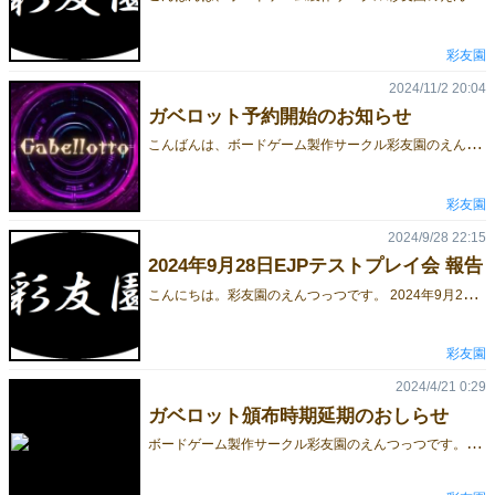
彩友園
2024/11/2 20:04
ガベロット予約開始のお知らせ
こ
んばんは、ボードゲーム製作サークル彩友園のえんつっつです。 ゲームマーケット2024秋でリリースするトリックテイキングゲーム「ガベロット」の取り置き予約を開始しました。 こちらのページから予約することができます。 彩友園は、土曜日Y06でブースを設営しますので、よろしくお願いいたします。 日曜日は出展しませんのでご注意ください。
彩友園
2024/9/28 22:15
2024年9月28日EJPテストプレイ会 報告
こ
んにちは。彩友園のえんつっつです。 2024年9月28日に、EJPゲームズ様（@otemachispin）主催のテストプレイ会があり、参加させていただきました。 ゲームマーケット2024秋向けの作品（ガベロット）のルールは決まっているので、将来的にリリースしていきたいと思っている新作ゲーム（の卵）をテストプレイさせていただきました。 私えんつっつからは、ちょっと変わったトリックテイキングゲームと、だいぶ変わったゴーアウトゲームを持ち込みました。どっちも変わってますね。 1.裏表トリテ 数字と色を使ったトリテ。御覧の通り、色は公開情報です。 リードプレイヤーは、手札から1枚選んでカードを出します。それ以外のプレイヤーは、同じ色のカードを出すことができ、強いカードを出したプレイヤーが得点することができます。 1か月くらい前にEJPゲームズの皆様とテストプレイをさせていただいたことはあるのですが、それ以来2回目のテストプレイ。 リードプレイヤー以外はパスすることができる、というルールにより、カード運にめちゃくちゃ左右されてしまうゲームとなってしまいました。 改良案についてアイデアをいただいたので、それを元に改善していきます。 最初から良いルールになっていることはほとんどないので、大抵がっかりしてテストプレイ会を後にするのですが、一方で面白くなる余地があると感じるとわくわくしてしまう側面もありますよね。 2.テレミンヴォクス 「テレミンヴォクス」というのは、「テルミン」という、手の高さを調節することで音高と音量を操作する現代楽器の、英語圏での呼称だそうです。（Wikipedia） 数字と、なんだかカラフルな色が描いてあるのですが、数字が上がったり下がったりするのをテルミンに例えた（自称）秀逸なネーミングとなっております。 いくつかの規則に従って、手札を減らしていくことを目的とするゴーアウトゲームです。 直観的なルールにはしたつもりだったのですが、プレイしていただいた方曰く「大学1年の数学（集合論）が必要」ということで、かなりわかりにくいゲームとなってしまいました。 こちらも、面白くなりそうな雰囲気はつかめたので、改善していきます。 終わりに 以上、簡単なテストプレイ会報告でした。 私の持ち込んだゲームだけでなく、他の方の持ち込んだゲームもいくつかプレイさせていただいていますが、どれもアイデアが面白く、刺激になりました。 また機会があるときに参加させていただきます。
彩友園
2024/4/21 0:29
ガベロット頒布時期延期のおしらせ
ボ
ードゲーム製作サークル彩友園のえんつっつです。 ゲームマーケット2024春に向けて製作していましたガベロットについてですが、ルールが詰めきれていない部分があるため、ガベロットは試遊のみとさせていただくこととなりました。 楽しみにされていた方、誠に申し訳ありません。 過去作のデクテットおよびエーススナイパーは頒布いたしますのでぜひお買い求めください。 こちらは、4/20にEJPゲームズ様でプレイしていただいたガベロットです。 現物は届いています。