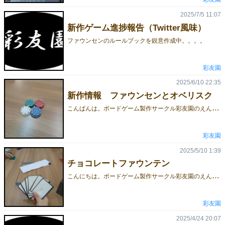
2025/7/5 11:07
新作ゲーム進捗報告（Twitter風味）
ファウンセンのルールブックを鋭意作成中。。。。
彩友園
2025/6/10 22:35
新作情報 ファウンセンとオベリスク
こ
んばんは。ボードゲーム製作サークル彩友園のえんつっつです。ゲームマーケット2025春では、私えんつっつが体調不良となり、小規模ブースとなってしまったことをお詫び申し上げます。作品を買っていただいた方、及びブースを手伝ってくださったサークルメンバーに、心より感謝申し上げます。 さて、ゲームマーケット2025秋に向けて新作を鋭意作成中です。作成中の作品は2つありますので、チラ見紹介します。 1.ファウンセン2～10人で遊べるパーティゲームです（数字使うのでハゲタカの餌食みたいな感じのパーティ）。 一斉手番で、条件を満たしたプレイヤーが得点できます。2ラウンドで終わりなので、サクッと遊べるタイプで個人的には好きなのですが、どんなジャンルのゲームかが説明できず。ルール自体は大体固まったので、ルールブック作成を行っているのですが、ジャンルがよくわからな過ぎて難航しております。こちらは、ゲムマ秋に出す予定のゲームですのでお楽しみに。 2.オベリスクこちらも、同時手番ゲームです。手持ちのチップを何枚か握って、オベリスクタイルを獲得します。 ファウンセンとは違って明確にバッティング（を避ける）ゲームです。4色のオベリスクが立ちますが、同じ価値ではないので、そこに心理戦要素を取り入れているつもりです。こちらはまだルールが最後まで固まっていないので、現在テストプレイをさせていただいています。メカニクスは好きなので、満足のいく形に仕上げたい。 最後まで読んでいただきありがとうございました。なんだかんだでゲームを妄想しているときが一番幸せです。
彩友園
2025/5/10 1:39
チョコレートファウンテン
こ
んにちは。ボードゲーム製作サークル彩友園のえんつっつです。ゲームマーケットまで残り1週間ですね。彩友園は残念ながら新作はありません。しかし、裏で新作作ってます。「ファウンセン」というパーティ寄りのゲームです。こういうの。数字カードを使った無機質な感じですが、1プレイ15分くらいで終わる一斉手番ゲームです。真ん中の1から9まで書かれたボードがあり、それにチップが乗っかってます。それがくるくるします。そして、カードを出すと、ある条件を満たしたカードを出したプレイヤーが得点します。ほとんど心理運ですが、使えないカードがだんだん増えるので、ちょっとした戦略も必要となる、そんなゲームです。
彩友園
2025/4/24 20:07