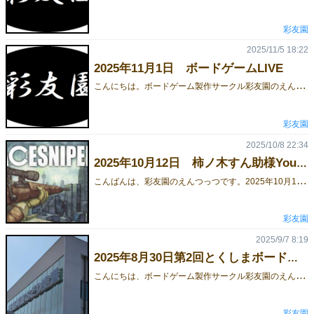
彩友園
2025/11/5 18:22
2025年11月1日 ボードゲームLIVE
こ
んにちは。ボードゲーム製作サークル彩友園のえんつっつです。私生活が忙しくてあまり更新できていませんでした……11月1日、表参道にて、アイドルグループ「ちあもあ」メンバー柚井ゆい様主催の「ボードゲームLIVE」というイベントに参加してきました。ゲームマーケットなどで頒布予定のゲームを、YouTubeチャンネル「しゅぴぴ!」内で紹介でき、また現地でも試遊ができるというイベントです。生配信アーカイブはこちら私は、紹介配信の締め切り日にまだ新作ボードゲームが届いていなかったこともあり、参加者枠での参加となりました。のはずでしたが、予定の紹介配信終了後に時間があり、なんとなんとなんと顔出し配信させていただくこととなりました。!(^^)!5:47:00あたりから出てます。めっちゃ緊張した……汗 とは別に、いろいろ面白いボードゲームを試遊させていただいたので、紹介します。1.シジジー(With Token様)太陽系天体を順番通りに並べる協力ゲーム「シジジー（syzygy）」は、日本語で「惑星直列」で、いくつかの惑星が一直線に並ぶ現象のことだそうです。プレイ風景。手番では、1枚のカードを見て、「オーマイガー」と言って、場所を移します。そのあと、自分の色のミープルを置きます。ルール上、「オーマイガー」以外の言葉を話すことができないので、他プレイヤーは、「オーマイガー」の言い方を元に、カードを推測します。各プレイヤーが4手番ずつプレイしたら、ゲーム終了し、順番通りに並んでいるかを答え合わせ。上図では、見事成功です。上図では太陽は右端にありますが、太陽がどっちの端なのかが決まっていないため、どっち向きに並べるかの認識合わせも必要になります。2.忍者とコロッケ(四等星様)コロッケ？めずらしいロンデルメカニクスのゲームです。ロンデルで進める歩数は、1～3まで好きに選べる、というわけではなく数字カードを出して決定します。数字カードは、四則演算を用いて得点するための道具としても使うので、得点源を失わないようによく考える必要があります。四則演算とロンデルの歩数の組み合わせがいろいろあって、長考してしまったのですが、そのおかげもあって勝利できました。3.どのハコにいれたっけ？(Re-one様)引っ越し直後あるあるをボードゲームにしたとのこと。各プレイヤーは段ボールとなって（？）、荷物の描かれたカードを裏向きに並べます。裏向きにしたカードは確認したり、並べ替えたりできません（要記憶）。真ん中に出たカードと同じカードを、早い者勝ちで取りに行きます。この時、自分の前にあるカードでなくても構いません。より多くカードを取れた人の勝ち。テーマがわかりやすいので、とても遊びやすいです。自分は、暗記がとても苦手なので、ね……4.BET ON!(Axia Creations様)アブストラクトな競りゲー。1～9までの手札を用いて、中央の得点カードを競り落とします。より大きい数字を置いた人が獲得できるのですが、複数プレイヤーが同じカードを狙いに行けるので、度々バトルになります。あら、ごめんなさいね♡（能力カード）同じ色のカードは、最も高い数字のみ得点になるというルールがあるので、人によってカードの価値が異なるところが面白ポイントです。前半は優位に進めてたのですが、調子乗ってたら後半失速しました。おごれるものも久しからず。5.ダシヌケッ！（カワサキファクトリー様）手番順がなく、早い者勝ちでカードを出すゲーム。最初に共通お数字カードを投げ込み、そのあとは昇順または降順に数字をどんどん出していきます。最後まで出せなかったり、ルール違反した人が失点です。以前も遊ばせていただいたことがあり、その時は失点をせずにゲームを終えられたくらいには得意なのですが、本日何と、失点してしまいました( ；∀；)とはいえきっちり上位ではあったので、ワガハイに挑もうという怖いもの知らずな挑戦者お待ちしています(o^―^o)6.誰が誰やら選手権(ちあもあ様)こちらも早い者勝ちゲーお題カードとして顔写真が出るので、写真の人物だと思う人を取りに行きます。で、、、、、、、、、、、、、写真の人物とはいっても、幼少期の写真とか口元だけアップとかも入っているので、超難しい( ；∀；)ただ、ちあもあファンの方は割と正解してたので、練習すれば戦えるようになるかもしれない…… 最後までお読みいただきありがとうございました。彩友園は、ゲームマーケット2025 土曜日N-10ブースで出展します。新作ゲームファウンセンのルールブック及び予約はこちらからどうぞ
彩友園
2025/10/8 22:34
2025年10月12日 柿ノ木すん助様YouTubeチャンネルに出演予定です
こ
んばんは、彩友園のえんつっつです。2025年10月12日 vtuberの柿ノ木すん助様YouTubeチャンネルに出演します。2人用心理戦ゲーム「エーススナイパー」を、柿ノ木すん助様とボドぶいのvtuberの方とプレイしていただけるとのことです。私は解説役で出ます(顔は出ません)。■YouTubeチャンネル・柿ノ木すん助様・ボドぶいYouTube生配信に出演するのは人生初なので、緊張のあまり変なこと言っちゃわないかとても心配です汗汗汗エーススナイパー自体はとても面白いゲームなので、そこは自信持って解説したいと思います。 最後までお読みいただきありがとうございます。ゲームマーケットまでもうすぐですね。彩友園は土曜日22日に出展します。
彩友園
2025/9/7 8:19
2025年8月30日第2回とくしまボードゲーム市場
こ
んにちは、ボードゲーム製作サークル彩友園のえんつっつです。2025年8月30日に、徳島県徳島市の徳島県JA会館で行われた、第2回とくしまボードゲーム市場に出展してきました。彩友園としては初めての関東以外の遠征となったため（しかも、私えんつっつにとって人生初の四国）、いろいろ不安だったのですが、無事に終えることができました。■第2回とくしまボードゲーム市場 会場 会場に到着し、ブースを設営。今回は2人用のエーススナイパーを中心に頒布することに。13:00～16:00の3時間という短い時間でしたが、結果的にエーススナイパーを2個購入いただけました。個人的にうれしかったのは、エーススナイパーのルール説明だけで興味を持っていただけたこと。説明で面白さが伝わるのはとっても快感です。エーススナイパーは簡単な数当てゲームなのですが、近いゲーム性のゲームがあるらしいというのを教えていただきました。おそらく「スコープ：スターリングラード狙撃戦」のことかなと。少ない数ではありますが、徳島県の方にエーススナイパーの面白さを少しでも伝えることができたなら光栄です。■観光で、8月30日で帰るというのはあまりにももったいなさすぎるということで、1泊して翌日31日に徳島県内をいろいろ観光してきました。宿の朝食。昨晩の打ち上げで徳島のおいしい食べ物と日本酒とすだち×10個をしっかりと食べたので、こういうやさしめの朝食はありがたい。一等三角点「眉山」。標高290mの眉山は、徳島市の象徴だそうです。東京とか横浜とかさいたまとか千葉には都庁県庁所在地のど真ん中に山なんてないもんなあ。鳴門海峡にかかる大鳴門橋。この橋の下には、かつて計画されていた四国新幹線を通すはずだった空間に、鳴門の渦潮を見るための「渦の道」という施設があります。瀬戸内海は潮流が速く、徳島県の大毛島と兵庫県の淡路島に挟まれる鳴門海峡は特に渦潮ができやすいとのこと。私も行きましたが、渦潮ができにくい時間帯だったらしく、小さめの渦潮を見てきました。 最後までお読みいただきありがとうございました。現在、新作「ファウンセン」を鋭意製作中です。パーティ寄り、大人数向けの心理戦ゲームとなる予定ですのでお楽しみに。
彩友園