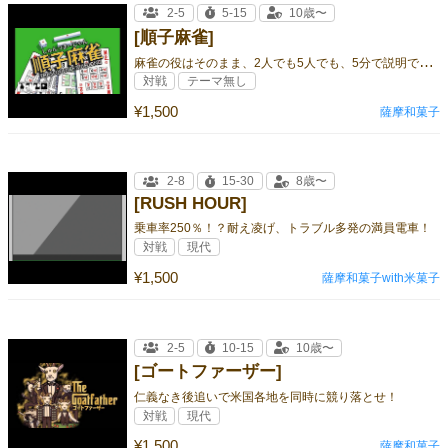
2-5
5-15
10歳〜
[順子麻雀]
麻
雀の役はそのまま、2人でも5人でも、5分で説明できる、15分で遊べる麻雀です
対戦
テーマ無し
¥1,500
薩摩和菓子
2-8
15-30
8歳〜
[RUSH HOUR]
乗車率250％！？耐え凌げ、トラブル多発の満員電車！
対戦
現代
¥1,500
薩摩和菓子with米菓子
2-5
10-15
10歳〜
[ゴートファーザー]
仁義なき後追いで米国各地を同時に競り落とせ！
対戦
現代
¥1,500
薩摩和菓子