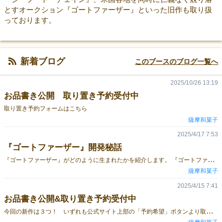
とすオークション『ゴートファーザー』といった旧作も取り扱
っております。
新着ブログ
このブースのブログ一覧へ
2025/10/26 13:19
お品書き公開 取り置き予約受付中
取り置き予約フォームはこちら
薩摩和菓子
2025/4/17 7:53
『ゴートファーザー』開発秘話
『
ゴートファーザー』がどのように生まれたかを紹介します。 『ゴートファーザー』とは？『ゴートファーザー』は、アメリカの裏社会を題材にした、制限付き封印入札マルチロットオークションゲームです。国際的なマフィアたちがアメリカの主要拠点を競り合います。自分のファミリーの構成員を活用しましょう。各プレイヤーは1～6の数字が書かれた6枚のカードを山札とし、6つの縄張りカードをテーブルに配置します。各縄張りカードには、勝利点、構成員カードを配置できる最大枚数、特定のカードに適用されるボーナスが記載されています。ターンプレイヤーは、自分の山札の一番上の構成員カードを、まだ獲得されていない縄張りカードに裏向きで配置します。その縄張りカードに配置された構成員カードの枚数が上限に達したら、構成員カードの配置順を保ったままひっくり返します。1枚目に配置された構成員カードは+1点、2枚目に配置された構成員カードは+2点と配置順に応じたボーナスが入ります。また、「ホワイトハウス」での「6」のように、構成員カードの数字が縄張りカードで指定された数字ならば、+3点のボーナスが入ります。各プレイヤーは構成員カードの数字とボーナスを合計します。合計値がもっとも高いプレイヤー（同値だった場合は最後に配置したプレイヤー）はその縄張りカードを獲得し、自身の構成員カードをその縄張りカードに残します。ほかのプレイヤーは自身の構成員カードを自身の山札に戻してシャッフルします。すべての縄張りカードが獲得されるか、誰も構成員カードを配置できなくなったらゲーム終了です。後者の場合、まだ獲得されていない縄張りカードでも「縄張りカードの獲得」を実行しますが、これで獲得した縄張りカードの勝利点は半分（端数切り捨て）となります。もっとも勝利点を獲得したプレイヤーの勝利です。製品ページはこちら 封印入札マルチロットの元ネタは『ヴィクトリアン・マスターマインド』「ゲームマーケットチャレンジ2024」に出展するボードゲームを考えるために小野卓也『ゲームメカニクス大全』を読んでいると、「オーダーカウンター」の例として『ヴィクトリアン・マスターマインド』が紹介されていました。『ヴィクトリアン・マスターマインド』は、19世紀の蒸気世界を舞台に、策謀と超科学マシーンで世界中を混乱に陥れることを目指す、中量級のボードゲームです。公式サイトからルールを引用しましょう。選択した色のエージェントタイルを取り、よく混ぜて絵の書かれてない面を上にして重ねます。 手番になったら、手元にあるエージェントタイルの一番上をとり、いずれかの中央ボードに伏せて置きます。エージェントタイルを置いたら次のプレイヤーに手番が移動します。 なお、一つの都市にエージェントタイルが３枚重ねられた場合は、手番の移動前にタイルの処理が発生します。エージェントはその都市に記載されている戦利品を獲得し、さらに各エージェントが保有する能力を発動します。この処理が発生することにより、あなたのマシーンの完成に一歩近づき、また攻撃力が強化され、手下が悪事を重ねます。つまり、世界がより混乱を極めていくのです！『ヴィクトリアン・マスターマインド』ではエージェントタイルを都市ボードに配置しますが、エージェントタイルも都市ボードもカードにすれば、カードのみで面白いゲームが作れるのでは？という発想から、『ゴートファーザー』の開発が始まりました。 『ヴィクトリアン・マスターマインド』の複雑さ『ヴィクトリアン・マスターマインド』は、「エージェントタイルを都市ボードに配置し、一定枚数のエージェントタイルが都市ボードに重ねられたら裏返す」まではとても簡単です。しかしながら、エージェントタイルはそれぞれ異なった能力を持ち、都市ボードはそれぞれ異なった戦利品をプレイヤー個人のボードに供給します。つまり、エージェントタイルと都市ボードの効果を表現するために、大量のルールとコンポーネントが必要になっているのです。これは、勝利点を獲得するまでに「策謀の実行」や「超科学マシーンの作成」という、複雑な工程を挟んでいるからです。『ヴィクトリアン・マスターマインド』を複雑にしているのが勝利点の獲得方法であるならば、超科学マシーンをなくし、「エージェントタイルは数字のみ」「都市を占領すると勝利点を獲得する」に変えればよいのでは？しかし、それだけではエージェントを都市に配置する順番や、エージェントと都市の組み合わせに意味がなくなってしまいます。 後追いボーナスと縄張りボーナスの追加エージェントタイルを都市に配置した順番に意味を与えるために、配置した順番が後であればあるほど強くなる「後追いボーナス」を追加しました。エージェントタイルを裏返す処理をできるだけ発生させたいので、ほかのプレイヤーが先行している都市でも逆転しやすくする意味合いもあります。また、エージェントと都市の組み合わせに意味を与えるために、特定のエージェントは特定の都市で強くなる「縄張りボーナス」を追加しました。強くなったことを表現する増加値の算出方法をいろいろ考えましたが、以下の理由から、「後追いボーナス」の最大値である「7」の半分（端数切り捨て）である「3」で固定になりました。乗算だと「後追いボーナス」との計算順が問題になってしまう加算が状況によって異なると、バランス崩壊しない計算式を考える必要があり、プレイヤーが覚えることも増える加算の固定値があまりに大きすぎると「後追いボーナス」が無意味になってしまう バランス調整の結果、ワーカープレイスメントからオークションにどのプレイヤーがその都市を占領し、勝利点を獲得するかまでは決まりました。では、その都市に配置されている構成員カードはどのように処理すべきでしょうか？すべてのプレイヤーの構成員カードがその都市に留まることにすると、プレイヤー人数×1分程度と、インストの時間を下回る短時間でゲームが終わってしまいます。よって最初期は、すべてのプレイヤーの構成員カードがそのプレイヤーの山札に戻る、いわゆる「ワーカープレイスメント」のような処理を考えていました。しかしながら、脳内でテストプレイをしてみると、構成員カードの配置上限が低い都市を占領して構成員カードを再利用する動きが強すぎる（＝そのような都市の勝利点を下方修正する必要がある）こと、山札をシャッフルしたときに数字の高い構成員カードが山札の上に来ると不本意な上振れが発生することがわかりました。ここで、論理学の出番です。合計値の比較で「勝ったプレイヤー」と「（勝たなかった＝）負けたプレイヤー」、そのプレイヤーの構成員カードがそのプレイヤーの山札に「戻る」と「戻らない」で場合分けすると、2×2=4パターンになります。個別に見ていきましょう。・勝ったプレイヤーも負けたプレイヤーも、そのプレイヤーの構成員カードがそのプレイヤーの山札に戻る先ほどの脳内テストプレイで、デメリットだらけだとわかりました。・勝ったプレイヤーも負けたプレイヤーも、そのプレイヤーの構成員カードがそのプレイヤーの山札に戻らないプレイヤー人数が少ないと、構成員カードが6枚では一瞬でゲームが終わります。論外です。・勝ったプレイヤーの構成員カードはそのプレイヤーの山札に戻るが、負けたプレイヤーは戻らない。最初の都市での勝敗が、ゲームの勝敗を決定してしまいます。論外です。・勝ったプレイヤーの構成員カードはそのプレイヤーの山札に戻らないが、負けたプレイヤーは戻る。負けたプレイヤーは山札が多く残ることになるので、逆転しやすくなります。また、派遣された構成員が残って、勝ち取った縄張りを守る、というフレイバーにも合致します。 「入札したコストが一番高いプレイヤーだけがコストを消費して勝利点を獲得するメカニクス」といえばオークションです。ワーカープレイスメントのバランスを調整した結果、オークションを車輪の再発明しました。 タイトルの元ネタは『ゴッドファーザー』裏社会の構成員が縄張りを占領する、というフレーバーは最初期からそのままですが、タイトルが確定したのはキャライラストを描き始めたタイミングでした。裏社会を題材にして、一般的な知名度が高い作品の時点で『仁義なき戦い』『レザボア・ドッグス』『ゴッドファーザー』の3択になります。『仁義なき戦い』は「仁義」「なき」「戦い」のいずれも変えることが難しく、やっとひねり出した『仁義にゃき戦い』も同名のsteamゲームが存在しました。『レザボア・ドッグス』はそもそも組織間の抗争が題材ではなく、知名度も相対的に低く、唯一思いついた『レザボア・キャッツ』も複数の映像作品のエピソード名として用例がありました。『ゴッドファーザー』は「ファーザー」さえ残っていれば通じる汎用性がある分、被りを避けるのが大変でした。『ドッグファーザー』はヒップホップアルバム、『コッドファーザー』は魚フライやコールオブデューティ界隈、『キャットファーザー』にいたってはボードゲームとしての用例がありました。そこで、英語で動物の名前を総当たりした結果、『ゴートファーザー』は元ネタと響きが似ていて、イタリアのワイン以外の用例がなく、キリスト教でヤギが悪魔の象徴にされがち、とピッタリでした。 最後にマフィアのフレーバーでお手軽に楽しめる、制限付き封印入札オークションゲーム『ゴートファーザー』をゲームマーケット2025春の土曜日に頒布します！価格はイベント限定で1500円！取り置き予約も受付中！製品ページはこちら
薩摩和菓子
2025/4/15 7:41
お品書き公開&取り置き予約受付中
今
回の新作は３つ！ いずれも公式サイト上部の「予約希望」ボタンより取り置き予約を受け付けております！ 海の食物連鎖と弱肉強食のマストノットフォロー・トリックテイキングゲーム『シーフード・チェイン』『シーフード・チェイン』予約ページ 裏向きの構成員でアメリカ各地を同時に競り落とすオークションゲーム『ゴートファーザー』『ゴートファーザー』予約ページ 満員電車を固有能力と手札を活用して耐え凌ぐゲーム『RUSH HOUR』『RUSH HOUR』予約ページ 土曜日(1日目)の「L28」でお待ちしております！