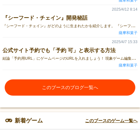
薩摩和菓子
2025/4/12 8:14
『シーフード・チェイン』開発秘話
『
シーフード・チェイン』がどのように生まれたかを紹介します。 『シーフード・チェイン』とは？『シーフード・チェイン』は、海の食物連鎖と弱肉強食を題材にした、マストノットフォロー・トリックテイキングゲームです。スートなし・切り札なし・特殊カードなし・ビッドなし・減点なしで、特殊なルールは場にない数字のカードを出す出せるカードがなければ、手札を公開し、そのラウンドは即終了場にある数字が連番を構成しているトリック（このとき、「1」は「8」の次の数字とする）で勝つと高得点の3点だけです。製品ページはこちら 「マストノットフォロー」の元ネタは『ポテトマン』『シーフード・チェイン』を作るきっかけになったボードゲームは『ポテトマン』です。『ポテトマン』は、「マストノットフォロー」を採用している、もっとも有名なトリックテイキングゲームです。「マストノットフォロー」とは、「場にないスートのカードを出す」「出せるカードがなければ、手札を公開し、そのラウンドは即終了」という一連のルールのことです。そして、『ポテトマン』は、商業出版社が日本語で出版したことのある、「マストノットフォロー」を採用したトリックテイキングゲームの中で、もっともシンプルなボードゲームでもあります（薩摩和菓子調べ）。この『ポテトマン』、現在は韓国の出版社「HonuGames」が日本語説明書付きで再販していますが、個人輸入が必要なため、定価での入手が難しい状況です。現在入手性が低くなっている『ポテトマン』の「マストノットフォロー」の面白さを残しつつ、もっとシンプルなトリックテイキングゲームを作れないだろうか？という発想から、『シーフード・チェイン』の開発が始まりました。 『ポテトマン』の複雑さ『ポテトマン』はトリックの勝敗を決めるまではとても簡単なのですが、カードの内訳と、得点の仕方に少し癖があります。赤のランクが5～18、青のランクが4～16、緑のランクが3～14、黄のランクが1～13、それぞれ1枚ずつ。勝ったスートによって得点カードが異なり、ランクが低いスートだとより高い得点カードを獲得できる。そのラウンドで同じスートで4回勝つと、そのスートの得点カードが枯渇し、それ以降はそのスートで勝つと、もっとも高い得点カードを獲得できる。もっとも高い得点カードも枯渇すると、そのスートで勝っても得点カードを獲得できない。これらはいずれもスートが関係しています。『ポテトマン』を複雑にしているのがスートであるならば、スートをなくし、「場にない数字のカードを出す」に変えればよいのでは？しかし、それだけではただ大きな数字を出すだけの無味乾燥なゲームになってしまいます。 「食物連鎖」の元ネタは『Flashpoint』得点ルールを考える際に参考にしたのが、世界初のマストノットフォロー・トリックテイキングゲーム（薩摩和菓子調べ）である『Flashpoint』です。英語ルール日本語ルール『Flashpoint』は「ブリッジ」のような2対2のチーム戦で、場にある札でポーカーの役を作ることを目指します。そして、ポーカーの役でスートも同じ数字も使わないのは「ストレート」（数字が連番を構成している）だけです。そこで、「場にある数字が連番を構成しているトリックで勝つと高得点」という、「食物連鎖」ルールを導入しました。 カード構成の元ネタは『ペアーズ』カード構成で参考にしたのが『ペアーズ』です。『ペアーズ』は、1が1枚、2が2枚、3が3枚……10が10枚の、計55枚のカードを使ったトランプのようなゲームです。アークライト 野澤 邦仁のボードゲームを作るには Vol.02「ゲームの着想7つ道具」「場にあるカードが3～5枚」でプレイヤーが狙えば連番を作れるように「数字は1~8にすること」、そして「肉食動物が肉食動物を食べる」という連鎖が発生することで食物連鎖の数を稼げるように「海の生きものを題材にすること」は決まりましたが、問題はカード構成でした。萬印堂のトランプパックで印刷する場合、カード枚数の上限は54枚だったのですが、8の倍数で条件を満たすのが48枚で、すべての数字を同じ枚数にすると6枚も余剰が発生してしまうのです。そこで、野澤邦仁氏の記事を思い出し、1が10枚、2が9枚、3が8枚……8が3枚と、ピラミッド型のカード構成を検討したところ、余剰カードが2枚まで減りました。また、食物連鎖の後ろになるほど個体数が少なくなる「生態ピラミッド」も表現できるようになりました。 タイトルで意識したのは『フードチェーンマグネイト』タイトルに『トリック』などの単語を含めればトリックテイキング好きに訴求できることはわかってはいましたが、「トリックテイキングを敬遠している人にも遊んでほしい」「商業のトリックテイキングでタイトルに『トリック』などの単語を含むものは少数派では？」との思いから、フレーバーである「海」と「食物連鎖」をそのままタイトルにしようと考えました。「食物連鎖」は英語で「food chain」ですが、重ゲーの名作『フードチェーンマグネイト』との差別化のために、ハンバーガーショップはメインとして扱わない「海産物」の「seafood」とかけて、『シーフード・チェイン』というタイトルになりました。 微調整いろいろルールを作成するにあたって以下の要素も検討しましたが、いずれもルールが煩雑になってしまうので、「マストノットフォローをお手軽に楽しむ」というコンセプトから現在の形になりました。弱肉強食（場にある数字が連番を構成しないトリック）で勝つと減点弱肉強食でも「1」は「8」に勝つ『ポテトマン』と同様に、2人用ルールでは個人山札を用いる 最後にマストノットフォローをお手軽に楽しめるトリックテイキングゲーム『シーフード・チェイン』をゲームマーケット2025春の土曜日に頒布します！価格はイベント限定で1500円！取り置き予約も受付中！製品ページはこちら
薩摩和菓子
2025/4/7 15:33
公式サイト予約でも「予約 可」と表示する方法
結
論「予約用URL」にゲームページのURLを入れましょう！ 現象ゲーム編集画面で「公式サイトで予約を受け付ける」にチェックを入れても、実際の画面では「予約 不可」と表示されてしまう。 原因「公式サイトで予約を受け付ける」にチェックが入っているかどうかに関係なく、ゲーム編集画面の「予約用URL」が空欄だと「予約 不可」と表示してしまうから。 解決方法「予約用URL」を、遷移しても問題ない有効なURL、つまりゲームページのURLで埋める。 詳細な方法ゲーム編集画面の「公開ステータス」が空欄の状態で「決定」を押す。ゲーム一覧画面でそのゲームの「プレビュー」を押す。プレビュー画面のURLのうち、「?」より前だけコピーする。ゲーム編集画面で「予約用URL」にコピーしたURLを貼り付ける。 FAQなんで「?」より前だけコピーするの？「?」以降はそのページのバージョンを指定しているため、含めてしまうとそれ以降に修正しても修正前のページを表示してしまうから。公式の予約ページのURLを指定すればよくない？「予約希望」ボタンを押しても予約ページに遷移するわけではなく、ゲームページにある予約フォームの表示・非表示を切り替えているだけだから。せめて「予約希望」ボタンまでスクロールさせられないの？「予約希望」ボタンを開発者ツールで見ると、周囲のパーツを含めてidが設定されていないため、アンカー付きURLが使用できないから。
薩摩和菓子
このブースのブログ一覧へ
新着ゲーム
このブースのゲーム一覧へ