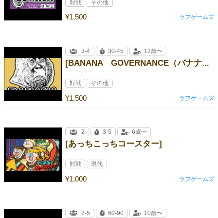
対戦
その他
¥1,500
ラフゲームズ
3-4
30-45
12歳〜
[BANANA GOVERNANCE（バナナガバナンス）]
対戦
その他
¥1,500
ラフゲームズ
2
3-5
6歳〜
[あっちこっちコースター]
対戦
現代
¥1,000
ラフゲームズ
2-5
60-90
10歳〜