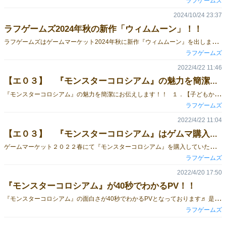
ラフゲームズ
2024/10/24 23:37
ラフゲームズ2024年秋の新作「ウィムムーン」！！
ラ
フゲームズはゲームマーケット2024年秋に新作『ウィムムーン』を出します！！人数：２～５人時間：６０～９０分対象年齢：10歳以上ラフゲームズ初の中量級ゲームとなります！！ ゲームのテーマはかぐや姫＆宇宙！！新作『ウィムムーン』はかぐや姫と宇宙をテーマにしたゲームとなっています！！月に住む超人気アイドルのカグヤが突然アイドルを引退して、自分が気に入ったお宝を集めてきた者と結婚をすると宣言しちゃいました。プレイヤーは宇宙を旅する動物となり、カグヤと結婚する為にお宝を集める旅に出ます！カグヤが求めるお宝は１０種類のオールユニークとなっており、どれもかわいいイラストになっているので、その部分も大注目です！システムはサイコロを振らないすごろく！！ゲームのメインシステムはさいころを振らずに進んでいくすごろくです！自分の手番になったら好きなだけ宇宙を進みましょう！！進んだ先にある資源やお宝をゲットできます！但し、一度進んだら後ろに戻ることができないので注意が必要です！お宝や資源は早い者勝ちなので、他のプレイヤーに取られる前に取りたい！！でも後戻りできない！！というジレンマに打ち勝ってカグヤに喜ばれる宝物を沢山あつめましょう！！コンポーネントも充実！！巨大なメインボードで宇宙を表現し、宇宙船内をイメージした個人ボードもとってもかわいいです！！お宝は全て厚紙タイルとなっており、個人ボードに並べるととってもかわいらしいです。お宝を獲得する為の資源の星のかけらや月のかけらは全て木駒となっていますので、その部分も必見です！ ゲームマーケット２０２４秋にて販売いたしますので、是非ブースにお立ち寄りください！！
ラフゲームズ
2022/4/22 11:46
【エ０３】 『モンスターコロシアム』の魅力を簡潔にお伝えします！！
『
モンスターコロシアム』の魅力を簡潔にお伝えします！！ １．【子どもから大人まで楽しめるパーティーゲーム！！】 『モンスターコロシアム』はダイスをコロシアムに投げ入れて相手とバトルをするシンプルなゲームなので6歳前後から楽しんでプレイすることができます！！また、大人同士でもダイスを当てて相手を蹴散らし、蹴散らされ、時には自爆もするとても盛り上がるパーティーゲームとなっております！！ ２．【戦略×技術×運の３つの要素がうまく絡み合ったテンポが良いゲーム！！】 どのモンスターカードを集めるか、どのモンスターカードを使用するか、ダイスをコロシアムに投げ入れる技術やパワー、そして投げたダイスの動きや出目など、盛り上がる要素をたっぷり詰め込んでいます！！ ３．【コンポーネントにこだわった】 『モンスターコロシアム』のイラストデザインは全て新潟にある日本アニメ・マンガ専門学校の学生さん達が手掛けてくれました！！プロを目指す学生さん達の躍動感ある絵に注目してみてください！！ 箱の形や大きさにも注目です！！コロシアムを意識して六角形にしました！！そして大きさはなんとケーキ9号並み！！是非ブースに足を運んで見てみてください！！ 『モンスターコロシアム』に少しでも興味があるようでしたらブースにてスタッフに気軽にお声がけください♬ また、下記URLにてモンスターコロシアムの魅力が40秒でわかるＰＶを公開しております。是非一度ご覧ください。 https://youtu.be/c8jr4cy_kXc
ラフゲームズ
2022/4/22 11:04
【エ０３】 『モンスターコロシアム』はゲムマ購入特権があります！
ゲ
ームマーケット２０２２春にて『モンスターコロシアム』を購入していただいた皆様にはプロモカード3枚を無料で配布致します！！プロモカードはクラウドファンディング出資者へお渡しした3枚と同様のものとなります。 ※アーチゲームズの通販にてモンスターコロシアムを購入された方はブースにて伝えていただければプロモカードを無料でお渡しします。 『モンスターコロシアム』の面白さが40秒でわかるPVとなっております♬ 是非一度見てみてください。 https://youtu.be/c8jr4cy_kXc
ラフゲームズ
2022/4/20 17:50
『モンスターコロシアム』が40秒でわかるPV！！
『
モンスターコロシアム』の面白さが40秒でわかるPVとなっております♬ 是非一度見てみてください。 https://youtu.be/c8jr4cy_kXc
ラフゲームズ