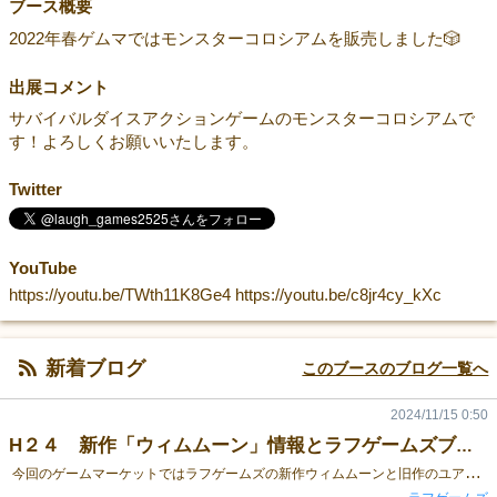
ブース概要
2022年春ゲムマではモンスターコロシアムを販売しました🎲
出展コメント
サバイバルダイスアクションゲームのモンスターコロシアムで
す！よろしくお願いいたします。
Twitter
YouTube
https://youtu.be/TWth11K8Ge4 https://youtu.be/c8jr4cy_kXc
新着ブログ
このブースのブログ一覧へ
2024/11/15 0:50
H２４ 新作「ウィムムーン」情報とラフゲームズブースのお品書き
今回のゲームマーケットではラフゲームズの新作ウィムムーンと旧作のユアターン、またラフゲームズの無界がゲームデザインを行ったUMATAKAとUMATAKA拡張、アニマナイズを販売致します。 新作『ウィムムーン』について人数：２～５人時間：６０～９０分対象年齢：10歳以上ラフゲームズ初の中量級ゲームとなります！！ ゲームのテーマはかぐや姫＆宇宙！！新作『ウィムムーン』はかぐや姫と宇宙をテーマにしたゲームとなっています！！月に住む超人気アイドルのカグヤが突然アイドルを引退して、自分が気に入ったお宝を集めてきた者と結婚をすると宣言しちゃいました。プレイヤーは宇宙を旅する動物となり、カグヤと結婚する為にお宝を集める旅に出ます！カグヤが求めるお宝は１０種類のオールユニークとなっており、どれもかわいいイラストになっているので、その部分も大注目です！システムはサイコロを振らないすごろく！！ゲームのメインシステムはさいころを振らずに進んでいくすごろくです！自分の手番になったら好きなだけ宇宙を進みましょう！！進んだ先にある資源やお宝をゲットできます！但し、一度進んだら後ろに戻ることができないので注意が必要です！お宝や資源は早い者勝ちなので、他のプレイヤーに取られる前に取りたい！！でも後戻りできない！！というジレンマに打ち勝ってカグヤに喜ばれる宝物を沢山あつめましょう！！コンポーネントも充実！！巨大なメインボードで宇宙を表現し、宇宙船内をイメージした個人ボードもとってもかわいいです！！お宝は全て厚紙タイルとなっており、個人ボードに並べるととってもかわいらしいです。お宝を獲得する為の資源の星のかけらや月のかけらは全て木駒となっていますので、その部分も必見です！ 【ブース商品一覧】・ウィムムーン ※新作・UMATAKA・UMATAKA拡張・UMATAKAミニ拡張（犬の遊び場）・ユアターン・アニマナイズ