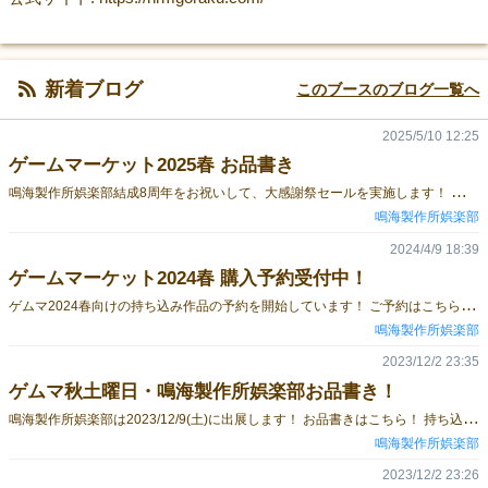
新着ブログ
このブースのブログ一覧へ
2025/5/10 12:25
ゲームマーケット2025春 お品書き
鳴
海製作所娯楽部結成8周年をお祝いして、大感謝祭セールを実施します！ ブース： R52※2025/5/17（土）のみの参加となりますのでご注意ください。※当日は14:30には完全撤収いたします# 各ゲームの詳細はこちらをご覧ください。https://nrmgoraku.com/game/# ご予約はこちらからhttps://docs.google.com/forms/d/e/1FAIpQLSdlpR8lhnUc0lz6oqVwByPZYgRLP2JNz0ms9fhFPy--5Gz3tQ/viewform# 社畜系ゲーム # 可愛い系ゲーム
鳴海製作所娯楽部
2024/4/9 18:39
ゲームマーケット2024春 購入予約受付中！
ゲ
ムマ2024春向けの持ち込み作品の予約を開始しています！ ご予約はこちらから！ 出展は4/27(土)のみとなりますのでご注意ください。 当日は試遊もできますので、気になるゲームがございましたらお気軽にお声掛けください！ 各ゲーム紹介 「覇権VTuberへの道 ～目指せ登録者100万人！～」 それ以外は鳴海製作所娯楽部の公式サイトをご覧ください！ 「社畜牧場」 「社畜牧場拡張 密着!!真夏の繁華街24時!! ～シノギ・チンピラ・裏カジノ～」 「悪役令嬢がいっぱい！？～わたくしだけでも破滅フラグをへし折ってさしあげますわ！～」 「悪役令嬢がいっぱい！？拡張 ～召喚聖女は女子高生！～」 「俺の会社が労働裁判で潰れるわけがない！！第二版」
鳴海製作所娯楽部
2023/12/2 23:35
ゲムマ秋土曜日・鳴海製作所娯楽部お品書き！
鳴
海製作所娯楽部は2023/12/9(土)に出展します！ お品書きはこちら！ 持ち込みゲーム紹介 ・覇権VTuberへの道 ～目指せ登録者数100万人！～ ・社畜牧場 ・社畜牧場拡張 密着!!真夏の繁華街24時!! ～シノギ・チンピラ・裏カジノ～ ・悪役令嬢がいっぱい！？～わたくしだけでも破滅フラグをへし折ってさしあげますわ！～ ・悪役令嬢がいっぱい！？拡張 ～召喚聖女は女子高生！～ ・俺の会社が労働裁判で潰れるわけがない！！第二版
鳴海製作所娯楽部
2023/12/2 23:26