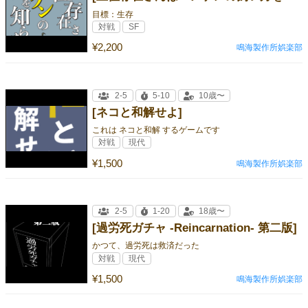
目標：生存
対戦
SF
¥2,200
鳴海製作所娯楽部
2-5
5-10
10歳〜
[ネコと和解せよ]
これは ネコと和解 するゲームです
対戦
現代
¥1,500
鳴海製作所娯楽部
2-5
1-20
18歳〜
[過労死ガチャ -Reincarnation- 第二版]
かつて、過労死は救済だった
対戦
現代
¥1,500
鳴海製作所娯楽部