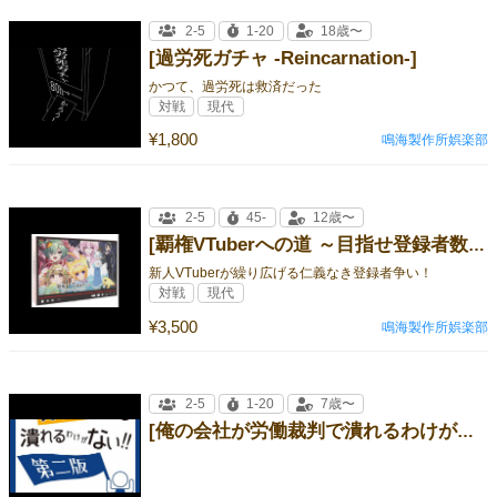
2-5
1-20
18歳〜
[過労死ガチャ -Reincarnation-]
かつて、過労死は救済だった
対戦
現代
¥1,800
鳴海製作所娯楽部
2-5
45-
12歳〜
[覇権VTuberへの道 ～目指せ登録者数100万人！～]
新人VTuberが繰り広げる仁義なき登録者争い！
対戦
現代
¥3,500
鳴海製作所娯楽部
2-5
1-20
7歳〜
[俺の会社が労働裁判で潰れるわけがない！！第二版]