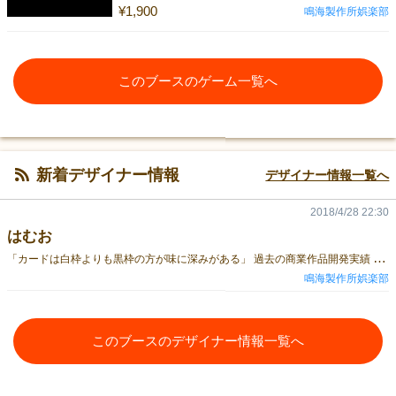
¥1,900
鳴海製作所娯楽部
このブースのゲーム一覧へ
新着デザイナー情報
デザイナー情報一覧へ
2018/4/28 22:30
はむお
「
カードは白枠よりも黒枠の方が味に深みがある」 過去の商業作品開発実績 ・ゲームデザイン ・商業TCGの企画、ルールデザイン、カードデザイン ・ルールブック執筆 ・ウェブコンテンツ執筆 ・雑誌記事執筆 ・商業TCGディレクション、コンサルタント等
鳴海製作所娯楽部
このブースのデザイナー情報一覧へ