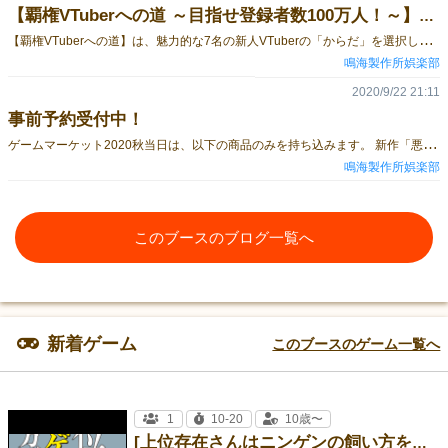
【覇権VTuberへの道 ～目指せ登録者数100万人！～】キャラクター紹介
【
覇権VTuberへの道】は、魅力的な7名の新人VTuberの「からだ」を選択してVTuberとして覇権を狙うというゲームとなります。 今回は個性豊かで魅力的な7名の新人VTuberをご紹介します！ 草部 さくら 黒峰 ノア 白羽 九三 川霧 真駒 紺野 あげは 小鳥遊 あめ マヨネーズくん ご予約絶賛受付中！ ゲームのルールはこちらから！ ご予約はこちらから！
鳴海製作所娯楽部
2020/9/22 21:11
事前予約受付中！
ゲ
ームマーケット2020秋当日は、以下の商品のみを持ち込みます。 新作「悪役令嬢がいっぱい！？～わたくしだけでも破滅フラグをへし折ってさしあげますわ！～」 「俺の会社が労働裁判で潰れるわけがない！！第二版」 「たぬきのきんたま」 このほか、在庫が少ない商品については、事前予約でご連絡いただいたもののみ持ち込みを行います。 上記以外のゲームはこちらから詳細をご覧ください。 鳴海製作所娯楽部webサイト ご予約はこちらからどうぞ！ 新作「悪役令嬢がいっぱい！？～わたくしだけでも破滅フラグをへし折ってさしあげますわ！～」は、 Role&Roll Stationさん イエローサブマリンさん メロンブックスさん Amazon にて販売予定です！
鳴海製作所娯楽部
このブースのブログ一覧へ
新着ゲーム
このブースのゲーム一覧へ
1
10-20
10歳〜
[上位存在さんはニンゲンの飼い方を知らない。]