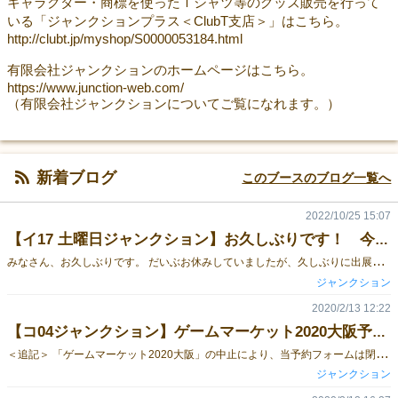
キャラクター・商標を使ったＴシャツ等のグッズ販売を行って
いる「ジャンクションプラス＜ClubT支店＞」はこちら。
http://clubt.jp/myshop/S0000053184.html
有限会社ジャンクションのホームページはこちら。
https://www.junction-web.com/
（有限会社ジャンクションについてご覧になれます。）
新着ブログ
このブースのブログ一覧へ
2022/10/25 15:07
【イ17 土曜日ジャンクション】お久しぶりです！ 今回の持ち込みアイテムです！
み
なさん、お久しぶりです。 だいぶお休みしていましたが、久しぶりに出展させていただきます。 とはいえ、まだ当社ゲームの楽しさが活きるようなワイワイ遊べる状況ではありませんので、販売のみです。 その代わりと言ってはなんですが、持ち込みアイテムは普段より格段に安くしていますので、ぜひお立ち寄りください。 なお、今回は友人サークルの「a_boost gamesさん」が出展をお休みするということなので、代わりに「a_boost gamesさん」の３アイテムも委託的な形で販売いたします。 こちらも普段当社サイトで販売しているよりお得ですので、ぜひご利用ください。 来場プレゼントのお知らせも書いていますので、ぜひ最後までお読みください。 以下、販売メニューです。 ＜＜＜今のところ、まだ最新作！！＞＞＞ 「横暴編集長～神曲降臨～」 2500円 「横暴編集長（新装版）」 2500円 「横暴編集長～ニンジャ記念日～」 2500円 「横暴編集長 ～映画三昧～」 2500円 「横暴編集長 Storage Box」（2500円）も1個だけですが販売いたします。 これはマジ早い者勝ち。「DIY卓屋」さんによる、「横暴編集長シリーズ」用の木製カードケースです。 詳しくはリンク先の当社通販ページをご覧ください。 それから、「横暴編集長シリーズ」で出来上がったタイトルを元にして作った短編小説をまとめた同人誌「横暴小説」も激安で少量販売します。 イベント特別価格として500円です。気になっていた方、いませんか？ 早い者勝ちです。 立ち読み用のサンプルも用意していますので、ぜひ読んでいってください！ 「トーテムのこころ」も、なんと！ ハーフ・大判ともに1500円で販売します。 ボードゲームサークル「a_boost gamesさん」の３アイテムも委託的に販売いたします。 ・「２つの霧 基本版」 2000円 ・「２つの霧 拡張版」 1500円 ・「SUSHIBENTO（スシベントー）」 2500円 ゲームの簡単な説明はできますが、詳しい説明は当方では難しいので、説明サイトにアクセスできるQRコードを表示する予定です。 なお今回は、以下のプレゼントを用意しています。 ＜誰にでもプレゼント＞ 「横暴編集長～神曲降臨～」のカードデザインの 「平成・令和」カード（上）2枚 「平成・令和」カード（下）2枚 のセットを、当社ブースにお立ち寄りいただいただけでプレゼントします！ ぜひゲットしてください！ 十分な数は持って行きますが、万が一なくなりましたら、ご容赦ください。 ＜購入プレゼント＞ なんでも同時に２アイテム以上をお買い上げの方に エキストラカード（上）5枚 エキストラカード（下）5枚 のセット（当社通販の購入プレゼントと同じものです）をプレゼント！ こちらは30セットのみですので、なくなりましたらご容赦ください。 可愛い当社カードゲームのチラシもぜひお持ちください！ それでは！ みなさまと会場でお会いできることを楽しみにしております。
ジャンクション
2020/2/13 12:22
【コ04ジャンクション】ゲームマーケット2020大阪予約フォームです
＜
追記＞ 「ゲームマーケット2020大阪」の中止により、当予約フォームは閉鎖しました。 また、当フォームにより予約されたアイテムは、すべてキャンセルとなりますのでご了承ください。なお、予約された方には、別途キャンセルのご案内のメールをお送りしております。 「ゲームマーケット2020大阪」にて販売予定だったアイテムについては、アークライトさまのHPにてイベント販売予定（だった）価格にて販売する予定です。どうぞご利用ください。 イベント中止は残念でしたが、ボードゲームがなくなったわけではありません。健康に注意しながら、これからも変わらず楽しんでいきましょう！！ ＜追記終了＞ 「ゲームマーケット2020大阪」用の予約フォームを作成しました。 ＜「ゲームマーケット2020大阪」予約フォーム＞ ブース番号は「コ04」です。予約フォームの注意事項をよく読んでご利用ください。 なお、予約以外の販売をしないという意味ではありません。普段よりかなり少なめのアイテム持ち込みになりますので、売り切れる可能性もあります、ということです。 現在、以下のアイテムの予約を受け付けております。 「横暴編集長（新装版）」 3000円 「横暴編集長～ニンジャ記念日～」 3000円 「横暴編集長～映画三昧～」 3000円 「横暴編集長～神曲降臨～」 3000円 「横暴編集長～中ノ章～」 1200円 「横暴小説（同人誌）」 800円 「新版トーテムのこころ ハーフ」 2000円 「新版トーテムのこころ 大判」 2500円 全て消費税込みです。 よろしくお願いいたします！
ジャンクション