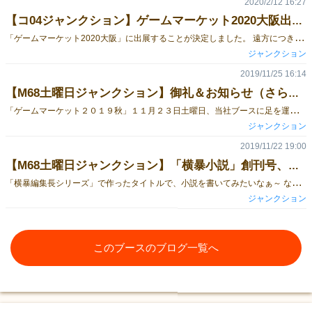
2020/2/12 16:27
【コ04ジャンクション】ゲームマーケット2020大阪出展決定＆ブース番号です
「
ゲームマーケット2020大阪」に出展することが決定しました。 遠方につきスタッフ1名のみで参加です。販売ブースのみの出展となり、テストプレイスペースはありません。大阪の皆さんと盛り上がりたかったのですが、1名のみですので対応できません。すみません！ ブース番号は「コ04」です。 持っていく荷物を極力減らしたいという思いから、今回は販売アイテムの事前予約を受け付ける予定です。今週14日までに予約フォームを当社HP及びこちらのブログにアップしますので、アイテムを確実にお求めになりたい方は予約の上、ブースをお訪ねください。なお、予約以外の販売をしないという意味ではありません。普段よりかなり少なめのアイテム持ち込みになりますので、売り切れる可能性もあります、ということです。 なお、以下のアイテムの予約を受け付ける予定です。 「横暴編集長（新装版）」 3000円 「横暴編集長～ニンジャ記念日～」 3000円 「横暴編集長～映画三昧～」 3000円 「横暴編集長～神曲降臨～」 3000円 「横暴編集長～中ノ章～」 1200円 「横暴小説（同人誌）」 800円 「新版トーテムのこころ ハーフ」 2000円 「新版トーテムのこころ 大判」 2500円 全て消費税込みです。 よろしくお願いいたします！
ジャンクション
2019/11/25 16:14
【M68土曜日ジャンクション】御礼＆お知らせ（さらに追記あり：「２つの霧」に関して）
「
ゲームマーケット２０１９秋」１１月２３日土曜日、当社ブースに足を運んでくださった皆様、ありがとうございました。 今回は、今年春の新作「横暴編集長 ～神曲降臨～」を中心にテストプレイと販売をさせていただきました。 試遊していただいた方、ご購入していただいた方、皆さまに御礼申し上げます。 また、今回はアイテムによっては持ち込み数が非常に少なく、すぐに売切れになったアイテムもございました。目当てのアイテムを買えなかった方、持込みしていなかったアイテムをお求めだった方、イベント二日目の日曜日に当社ブースがあると思って探していただいた方、ガッカリさせてしまい本当に申し訳ありません。 当社アイテムは、当社直営通販サイト「ジャンクションプラス（ＢＡＳＥ店）」及び「ジャンクションプラス（Yahoo!ショッピング店）」やAmazon.co.jpなどで販売しておりますので、ぜひご覧いただければ幸いです。 さて今回は初めて当社ゲームのチラシを作成してみました。お手に取っていただけたでしょうか？ 「横暴編集長シリーズ」は、LINEのスタンプやTシャツの販売などもしているんですよ！ 詳しくはチラシの裏、通販サイトのご案内をご覧ください。 それから、「横暴編集長シリーズ」で出来上がったタイトルを元にして作った短編小説をまとめた同人誌「横暴小説」もテスト販売いたしました。 イベント特別価格として税込み800円で限定5冊を用意し販売いたしましたが、あっという間に完売しました。ありがとうございます（お読みになったかた、ぜひ感想をお知らせください！ スタッフ以外では、世界で5人しかいらっしゃいませんが）。 当日は、「横暴小説」の企画の中心人物、大地鷲さんにもご来場いただきましたよ。 大地さんは、某小説投稿サイトで「横暴小説」企画を立ち上げられました。今では、たくさんの作家さんがこの「横暴小説」に参加し投稿されています。さらにこの「横暴小説」の同人書籍化も中心となって動いて完成まで漕ぎつけた凄い方でもあります。もちろん、大地さんご自身の素晴らしい小説も掲載されていますので、ぜひお手に取っていただければと思います。 ・・・とはいえ、今のところ、お預けいただいた分は完売してしまいましたので、手に入れたい方にお届けする手段がありません。現在、当社通販サイト「ジャンクションプラス」で販売できるよう、調整をしているところです。詳細が決まり次第、当社HPやこちらのブログでご報告させていただきます。 ※：本企画は、当社が主体ではありませんので、大地さんと話し合い、書籍の販売方法や価格に関して調整をお願いする立場です。なお当社は本同人誌に対して、当社の保有する「横暴編集長」の商標使用に関して許諾をしております。 さて最後に、おそらくディープなカードゲームファンには嬉しいご報告です。 前回のバージョンでは当社通販サイトで販売して即完売したa_boost gamesさんの「２つの霧」を、今回も当社通販サイトで販売させていただくことになりました。 アイテムが到着次第、準備をして販売させていただこうと思っておりますが、諸々の事情により販売スタートは12月に入ってからとなりそうです。こちらの件も、詳細が決まり次第、当社HPやこちらのブログでご報告させていただきます。 あ、それからそれから、もう一つ報告、忘れてました！ 大阪、行きます！ 2020年3月8日の「ゲームマーケット大阪」に出展することなりました。スタッフが約1名ですので（笑）、試遊はナシで販売だけしかできませんが、関西のみなさんに直接「横暴編集長シリーズ」をお届けできればと思います。どうぞおおきに。 改めまして当社ゲームに関心を持っていただいている全ての皆様に御礼を申し上げます。 また次のイベントでお会いできますことをスタッフ一同、楽しみにしております。 今回の栄えある優秀賞たちはこちらで～す。 ＜さらに追記＞ ＜a_boost gamesさんの「２つの霧」を販売します：販売開始日時間のお知らせ＞ 「２つの霧」を１２月３日火曜日１３時より販売しましたが、５分で完売しました。 １２月中旬にもう一度販売する予定ですが、販売開始日や時間は当社通販サイトジャンクションプラスBASE店か当社HPにてご確認ください。
ジャンクション
2019/11/22 19:00
【M68土曜日ジャンクション】「横暴小説」創刊号、緊急販売決定！
「
横暴編集長シリーズ」で作ったタイトルで、小説を書いてみたいなぁ～ なんて思ったことありませんか？ 今回の「ゲームマーケット2019秋」にて、そんな思いがいっぱい詰まった同人誌「横暴小説」創刊号を部数限定で販売いたします。 ８００円（税込み） 発行部数の都合で５部しか入手できませんでしたので、早い者勝ちです！ 全８８ページ。「薄い本」だけど厚いよ～。読み応えあり！ 将来的には当社通販サイト「ジャンクションプラス」でも販売したいと思っていますが、時期や数はわかりません。ご興味ある方は、ぜひぜひ確保してくださいね！ 見本誌も置いてありますよ～ なお、本誌も「なんでも同時に２アイテム以上お買い上げ」特典の対象になります！ ではでは。 本当にこれが最後。明日お待ちしております。
ジャンクション
このブースのブログ一覧へ