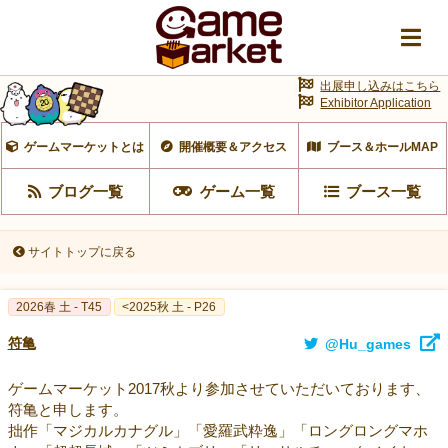
出展申し込みはこちら
Exhibitor Application
ゲームマーケットとは
開催概要＆アクセス
ブース＆ホールMAP
ブログ一覧
ゲーム一覧
ブース一覧
サイトトップに戻る
2026春 土 - T45
<2025秋 土 - P26
符亀
@Hu_games
ゲームマーケット2017秋より参加させていただいております、
符亀と申します。
拙作「マジカルカナグル」「愛羅武粋逸」「ロングロングマホ