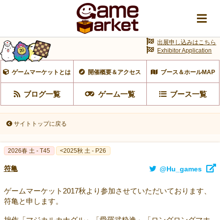
出展申し込みはこちら
Exhibitor Application
ゲームマーケットとは
開催概要＆アクセス
ブース＆ホールMAP
ブログ一覧
ゲーム一覧
ブース一覧
サイトトップに戻る
2026春 土 - T45
<2025秋 土 - P26
符亀
@Hu_games
ゲームマーケット2017秋より参加させていただいております、
符亀と申します。
拙作「マジカルカナグル」「愛羅武粋逸」「ロングロングマホ