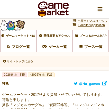
出展申し込みはこちら
Exhibitor Application
ゲームマーケットとは
開催概要＆アクセス
ブース＆ホールMAP
ブログ一覧
ゲーム一覧
ブース一覧
サイトトップに戻る
2026春 土 - T45
<2025秋 土 - P26
符亀
@Hu_games
ゲームマーケット2017秋より参加させていただいております、
符亀と申します。
拙作「マジカルカナグル」「愛羅武粋逸」「ロングロングマホ