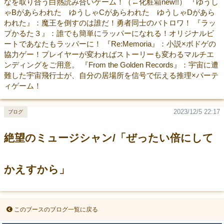
なを取り合う白熱読み合いゲーム！（←化粧箱new!!） 『ゆうし
ゃBがあらわれた ゆうしゃCがあらわれた ゆうしゃDがあら
われた』：魔王を倒すのは誰だ！勇者同士のバトロワ！ 『ラッ
プかるた３』：誰でも簡単にラッパーになれる！オリジナルビ
ートであなたもラッパーに！ 『Re:Memoria』：小説×ボドゲの
協力ゲー！プレイヤーが変わればストーリーも変わるマルチエ
ンディングをご用意。 『From the Golden Records』：宇宙に遭
難した宇宙飛行士が、自分の居場所を信号で伝える推理×パーテ
ィゲーム！
2023/12/5 22:17
ブログ
絶望のミュージシャン/「ぜったい倍にして
かえすから」
このブースのブログ一覧に戻る