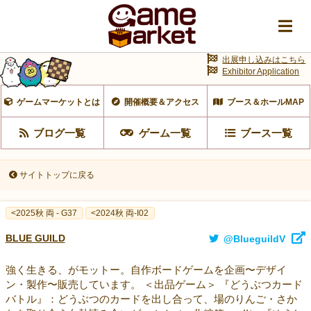
出展申し込みはこちら
Exhibitor Application
ゲームマーケットとは
開催概要＆アクセス
ブース＆ホールMAP
ブログ一覧
ゲーム一覧
ブース一覧
サイトトップに戻る
<2025秋 両 - G37
<2024秋 両-I02
BLUE GUILD
@BlueguildV
強く生きる、がモットー。自作ボードゲームを企画〜デザイ
ン・製作〜販売しています。 ＜出品ゲーム＞ 『どうぶつカード
バトル』：どうぶつのカードを出し合って、場のりんご・さか