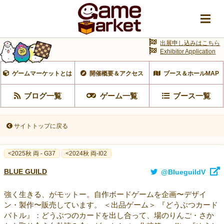
出展申し込みはこちら
Exhibitor Application
ゲームマーケットとは
開催概要＆アクセス
ブース＆ホールMAP
ブログ一覧
ゲーム一覧
ブース一覧
サイトトップに戻る
<2025秋 両 - G37
<2024秋 両-I02
BLUE GUILD
@BlueguildV
強く生きる、がモットー。自作ボードゲームを企画〜デザイ
ン・製作〜販売しています。 ＜出品ゲーム＞ 『どうぶつカード
バトル』：どうぶつのカードを出し合って、場のりんご・さか