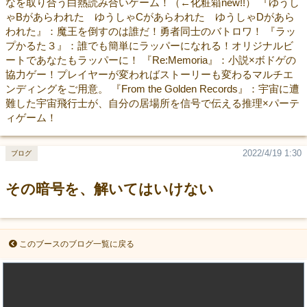
なを取り合う白熱読み合いゲーム！（←化粧箱new!!） 『ゆうし
ゃBがあらわれた ゆうしゃCがあらわれた ゆうしゃDがあら
われた』：魔王を倒すのは誰だ！勇者同士のバトロワ！ 『ラッ
プかるた３』：誰でも簡単にラッパーになれる！オリジナルビ
ートであなたもラッパーに！ 『Re:Memoria』：小説×ボドゲの
協力ゲー！プレイヤーが変わればストーリーも変わるマルチエ
ンディングをご用意。 『From the Golden Records』：宇宙に遭
難した宇宙飛行士が、自分の居場所を信号で伝える推理×パーテ
ィゲーム！
2022/4/19 1:30
ブログ
その暗号を、解いてはいけない
このブースのブログ一覧に戻る