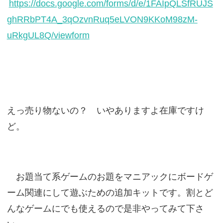
https://docs.google.com/forms/d/e/1FAIpQLSfRUJS
ghRRbPT4A_3qOzvnRuq5eLVON9KKoM98zM-
uRkgUL8Q/viewform
えっ売り物ないの？ いやありますよ在庫ですけ
ど。
お題当て系ゲームのお題をマニアックにボードゲ
ーム関連にして遊ぶための追加キットです。割とど
んなゲームにでも使えるので是非やってみて下さ