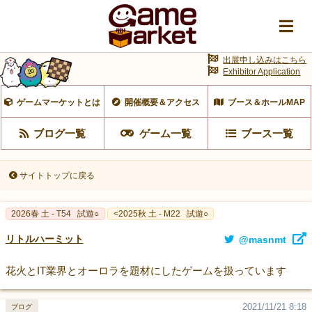
出展申し込みはこちら
Exhibitor Application
ゲームマーケットとは
開催概要＆アクセス
ブース＆ホールMAP
ブログ一覧
ゲーム一覧
ブース一覧
サイトトップに戻る
2026春 土 - T54
試遊○
<2025秋 土 - M22
試遊○
リトルハーミット
@masnmt
花火とIT業界とオーロラを題材にしたゲームを扱っています
2021/11/21 8:18
ブログ