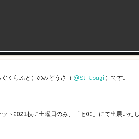
ft（らぐくらふと）のみどうさ（
@St_Usagi
）です。
ムマーケット2021秋に土曜日のみ、「セ08」にて出展いた