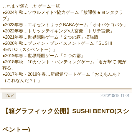
これまで頒布したゲーム一覧
●2024年秋…ソウルメイト×協力ゲーム「放課後★ヨンタクラ
ブ」
●2023年春…エキセントリックBABAゲーム「オオバケコバケ」
●2022年春…トリックテイキング×大富豪「トリテ富豪」
●2021年春…世界隠匿ゲーム「２つの霧」拡張版
●2020年秋…ブレイン・プレイスメントゲーム「SUSHI
BENTO（スシベントー）」
●2019年春…世界隠匿ゲーム「２つの霧」
●2018年秋…10カウント・ハンティングゲーム「君が撃て 俺が
葬る」
●2017年秋・2018年春…新感覚ワードゲーム「おえあんあ？
（これなんだ？）」
2020/10/18 11:01
ブログ
【箱グラフィック公開】SUSHI BENTO(スシ
ベントー)