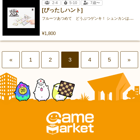
2-4
5-10
7歳〜
[ぴったしハント]
フ
ルーツあつめて どうぶつゲンキ！ ​シュンカンはやどりゲーム！
¥1,800
«
1
2
3
4
5
»