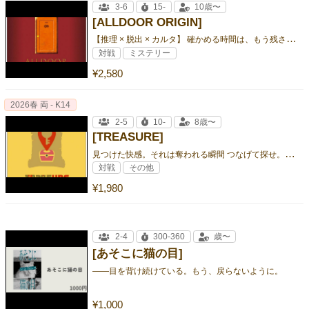
3-6
15-
10歳〜
[ALLDOOR ORIGIN]
【
推理 × 脱出 × カルタ】 確かめる時間は、もう残されていない ー
対戦
ミステリー
¥2,580
2026春 両 - K14
2-5
10-
8歳〜
[TREASURE]
見
つけた快感。それは奪われる瞬間 つなげて探せ。お宝争奪バトル！
対戦
その他
¥1,980
2-4
300-360
歳〜
[あそこに猫の目]
――目を背け続けている。もう、戻らないように。
¥1,000