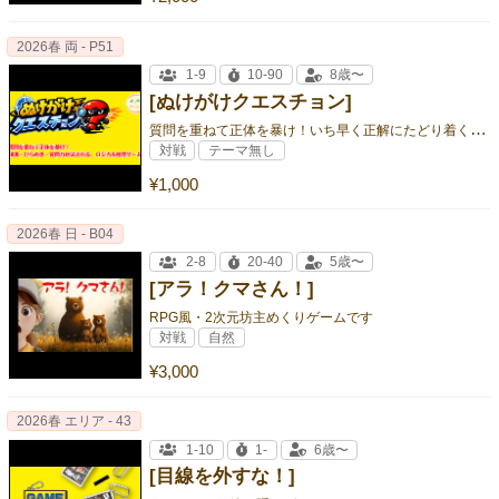
2026春 両 - P51
1-9
10-90
8歳〜
[ぬけがけクエスチョン]
質
問を重ねて正体を暴け！いち早く正解にたどり着く、ひらめき推理バトル！
対戦
テーマ無し
¥1,000
2026春 日 - B04
2-8
20-40
5歳〜
[アラ！クマさん！]
RPG風・2次元坊主めくりゲームです
対戦
自然
¥3,000
2026春 エリア - 43
1-10
1-
6歳〜
[目線を外すな！]