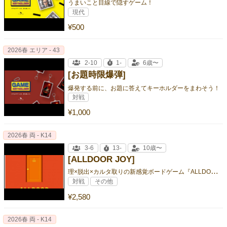
うまいこと目線で隠すゲーム！
現代
¥500
2026春 エリア - 43
2-10
1-
6歳〜
[お題時限爆弾]
爆発する前に、お題に答えてキーホルダーをまわそう！
対戦
¥1,000
2026春 両 - K14
3-6
13-
10歳〜
[ALLDOOR JOY]
理
×脱出×カルタ取りの新感覚ボードゲーム『ALLDOOR』シリーズ！ カラフルでポップな世界観へ！
対戦
その他
¥2,580
2026春 両 - K14