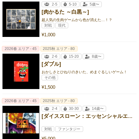
2-5
5-10
5歳〜
[肉かるた ～白黒～]
超人気の生肉ゲームから色が消えた…！？
対戦
現代
¥1,000
2026春 エリア - 45
2025秋 エリア - 80
2-6
15-20
8歳〜
[ダブル]
おかしさとひねりのきいた、めまぐるしいゲーム！
その他
¥1,500
2026春 エリア - 45
2025秋 エリア - 80
2-4
30-30
14歳〜
[ダイススローン：エッセンシャルエディション 燃えさかる闘志]
対戦
ファンタジー
¥5,000