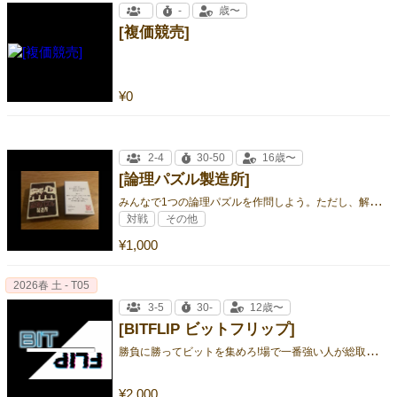
-
歳〜
[複価競売]
¥0
2-4
30-50
16歳〜
[論理パズル製造所]
み
んなで1つの論理パズルを作問しよう。ただし、解けない問題を作ってしまった人は降格処分となる。
対戦
その他
¥1,000
2026春 土 - T05
3-5
30-
12歳〜
[BITFLIP ビットフリップ]
勝
負に勝ってビットを集めろ!場で一番強い人が総取りのトリックテイキングゲーム。
¥2,000