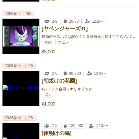
2026春 土 - T65
2-9
20-30
12歳〜
[ヤベンジャーズ31]
最
強のラスボスは誰か？世界征服を目指すヤツらのバトルロワイヤル！
対戦
アニメ
¥3,000
2026春 土 - に06
2-5
60-900
13歳〜
[朝焼けの花園]
4システム合同シナリオブック
協力
¥1,000
2026春 土 - に06
2-5
120-480
14歳〜
[夜明けの烏]