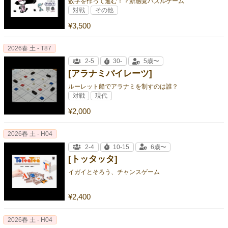
数字を作って進む！？新感覚パズルゲーム
対戦
その他
¥3,500
2026春 土 - T87
2-5
30-
5歳〜
[アラナミパイレーツ]
ルーレット船でアラナミを制すのは誰？
対戦
現代
¥2,000
2026春 土 - H04
2-4
10-15
6歳〜
[トッタッタ]
イガイとそろう、チャンスゲーム
¥2,400
2026春 土 - H04