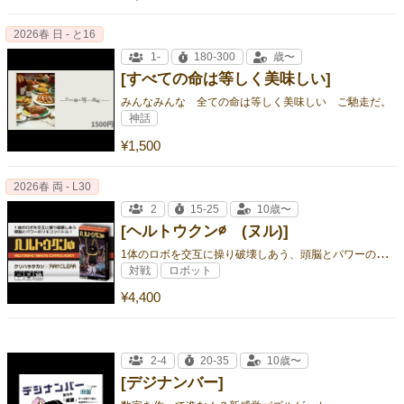
2026春 日 - と16
1-
180-300
歳〜
[すべての命は等しく美味しい]
みんなみんな 全ての命は等しく美味しい ご馳走だ。
神話
¥1,500
2026春 両 - L30
2
15-25
10歳〜
[ヘルトウクン∅ (ヌル)]
1
体のロボを交互に操り破壊しあう、頭脳とパワーのリモコン推理バトル！
対戦
ロボット
¥4,400
2-4
20-35
10歳〜
[デジナンバー]