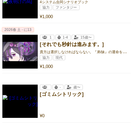
4システム合同シナリオブック
協力
ファンタジー
¥1,000
2026春 土 - に13
1
1-4
15歳〜
[それでも秒針は進みます。]
貴
方は選択しなければならない。『弟/妹』の運命を決める為に。
協力
現代
¥1,000
-
歳〜
[ゴミムシトリック]
¥0