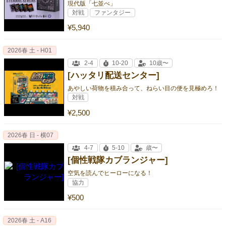
現代版「七並べ」
対戦
ファンタジー
¥5,940
2026春 土 - H01
2-4
10-20
10歳〜
[ハッタリ配送センター]
あやしい荷物を積み合って、ねらい目の便を見極めろ！
対戦
¥2,500
2026春 日 - 横07
4-7
5-10
歳〜
[個性戦隊カブランジャー]
空気を読んでヒーローになる！
協力
¥500
2026春 土 - A16