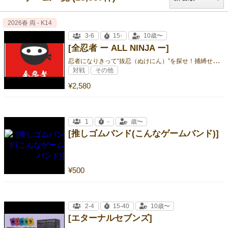
2026春 両 - K14
3-6
15-
10歳〜
[全忍者 ー ALL NINJA ー]
忍
者になりきって“抜忍（ぬけにん）”を探せ！捕縛せよ！
対戦
その他
¥2,580
1
-
歳〜
[推しゴムバンド(こんなゲームバンド)]
¥500
2-4
15-40
10歳〜
[エターナルセブンズ]