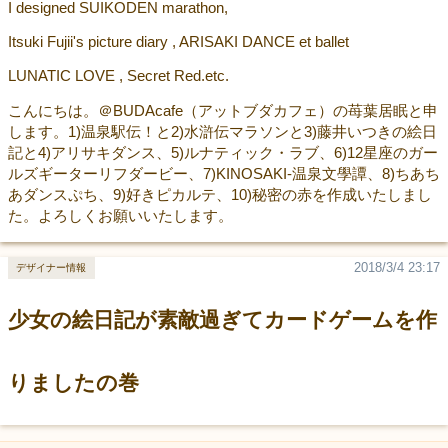
I designed SUIKODEN marathon,
Itsuki Fujii's picture diary , ARISAKI DANCE et ballet
LUNATIC LOVE , Secret Red.etc.
こんにちは。＠BUDAcafe（アットブダカフェ）の苺葉居眠と申
します。1)温泉駅伝！と2)水滸伝マラソンと3)藤井いつきの絵日
記と4)アリサキダンス、5)ルナティック・ラブ、6)12星座のガー
ルズギーターリフダービー、7)KINOSAKI-温泉文學譚、8)ちあち
あダンスぷち、9)好きピカルテ、10)秘密の赤を作成いたしまし
た。よろしくお願いいたします。
2018/3/4 23:17
デザイナー情報
少女の絵日記が素敵過ぎてカードゲームを作
りましたの巻