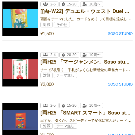
2-5
15-20
10歳〜
[[両-Ｗ22] デュエル・ウェスト Duel West ]
西
部をテーマにした、カードをめくって目標を達成したら「命中！」と叫ぶスピードカードゲーム。
対戦
その他
¥1,500
SOSO STUDIO
2-4
20-20
10歳〜
[両H25 「マージャンメン」Soso studio]
チ
ーで2枚引く！手札がふくらむ新感覚の麻雀カードゲーム。
対戦
テーマ無し
¥2,000
SOSO STUDIO
2-5
15-20
10歳〜
[両H25 「SMART スマート」Soso studio]
出
すか、引くか。スピーディーで変化に富んだカードゲーム。
対戦
テーマ無し