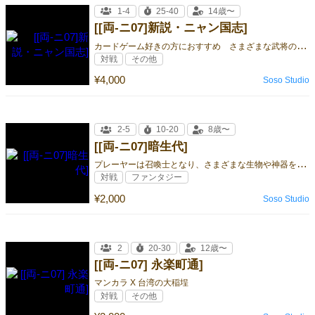
1-4
25-40
14歳〜
[[両-ニ07]新説・ニャン国志]
カ
ードゲーム好きの方におすすめ さまざまな武将の能力を駆使しよう
対戦
その他
¥4,000
Soso Studio
2-5
10-20
8歳〜
[[両-ニ07]暗生代]
プ
レーヤーは召喚士となり、さまざまな生物や神器を召喚して他の召喚士と対決
対戦
ファンタジー
¥2,000
Soso Studio
2
20-30
12歳〜
[[両-ニ07] 永楽町通]
マンカラ X 台湾の大稲埕
対戦
その他