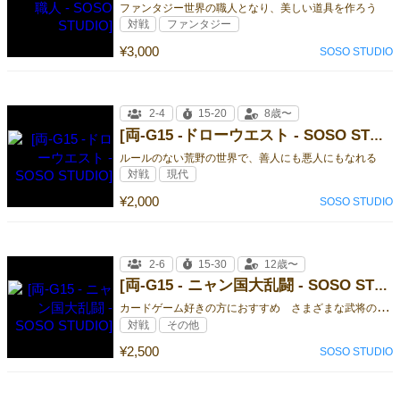
ファンタジー世界の職人となり、美しい道具を作ろう
対戦
ファンタジー
¥3,000
SOSO STUDIO
2-4
15-20
8歳〜
[両-G15 -ドローウエスト - SOSO STUDIO]
ルールのない荒野の世界で、善人にも悪人にもなれる
対戦
現代
¥2,000
SOSO STUDIO
2-6
15-30
12歳〜
[両-G15 - ニャン国大乱闘 - SOSO STUDIO]
カ
ードゲーム好きの方におすすめ さまざまな武将の能力を駆使しよう
対戦
その他
¥2,500
SOSO STUDIO