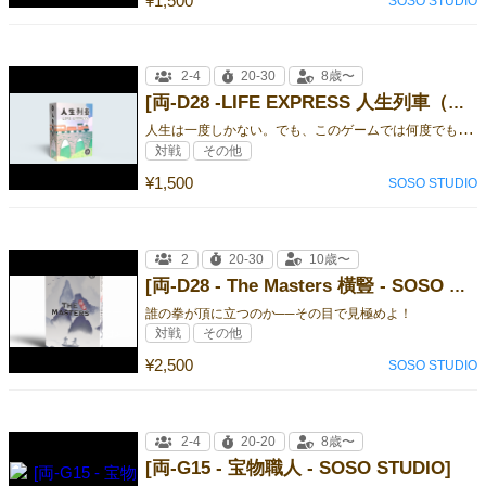
¥1,500
SOSO STUDIO
2-4
20-30
8歳〜
[両-D28 -LIFE EXPRESS 人生列車（ライフ・エクスプレス） - SOSO STUDIO]
人
生は一度しかない。でも、このゲームでは何度でも体験できる。
対戦
その他
¥1,500
SOSO STUDIO
2
20-30
10歳〜
[両-D28 - The Masters 橫豎 - SOSO STUDIO]
誰の拳が頂に立つのか──その目で見極めよ！
対戦
その他
¥2,500
SOSO STUDIO
2-4
20-20
8歳〜
[両-G15 - 宝物職人 - SOSO STUDIO]