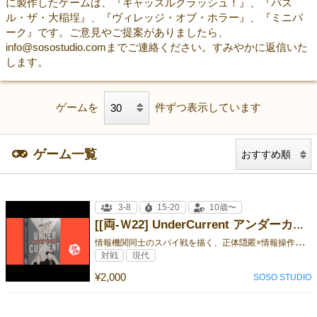
に製作したゲームは、『キャッスルクラッシュ！』、『パズ
ル・ザ・大稲埕』、『ヴィレッジ・オブ・ホラー』、『ミニパ
ーク』です。ご意見やご提案がありましたら、
info@sosostudio.comまでご連絡ください。すみやかに返信いた
します。
ゲームを
件ずつ表示しています
ゲーム一覧
3-8
15-20
10歳〜
[[両-Ｗ22] UnderCurrent アンダーカレント]
情
報機関同士のスパイ戦を描く、正体隠匿×情報操作のカードゲーム。
対戦
現代
¥2,000
SOSO STUDIO