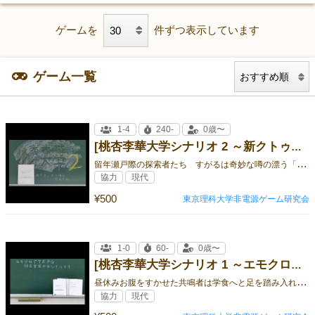
ゲームを
件ずつ表示しています
ゲーム一覧
1-4
240-
0歳〜
[桃杏李華大学シナリオ 2 ～新クトゥルフ神話TRPGシナリオ～ ]
留
年瀬戸際の探索者たち すがるは奇妙な噂の漂う「神」講義 いざ留年回避!
協力
現代
¥500
東京理科大学非電源ゲーム研究会
1-0
60-
0歳〜
[桃杏李華大学シナリオ 1 ～エモクロアTRPGシナリオ～]
昼
休みお腹をすかせた共鳴者は学食へと足を踏み入れる。
協力
現代