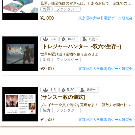
見
習い錬金術師の皆さんは、とあるお店で、金塊での支払いを求められてしまいました! 錬金術を使って、支払ってしまいましょう!
対戦
ファンタジー
¥1,000
東京理科大学非電源ゲーム研究会
2-4
30-60
6歳〜
[トレジャーハンター ~双六×生存~]
世界を駆け巡り宝物を独り占めせよ！
対戦
ファンタジー
¥2,000
東京理科大学非電源ゲーム研究会
1-6
5-20
8歳〜
[サンスー教の儀式]
プ
レイヤー全員で儀式を完遂せよ！ 算数力が問われる協力カードゲーム
協力
ファンタジー
¥1,500
東京理科大学非電源ゲーム研究会