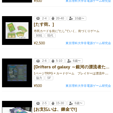
¥500
東京理科大学非電源ゲーム研究会
2-4
20-40
10歳〜
[たす街。]
市民カードを街に"たし"ていく、街づくりゲーム
対戦
現代
¥2,500
東京理科大学非電源ゲーム研究会
2-6
5-10
6歳〜
[Drifters of galaxy ～銀河の漂流者たち～]
1
ページTRPG × カードゲーム プレイヤーは漂流中の宇宙船の乗組員
協力
SF
¥500
東京理科大学非電源ゲーム研究会
2-5
15-30
6歳〜
[お支払いは、錬金で!]