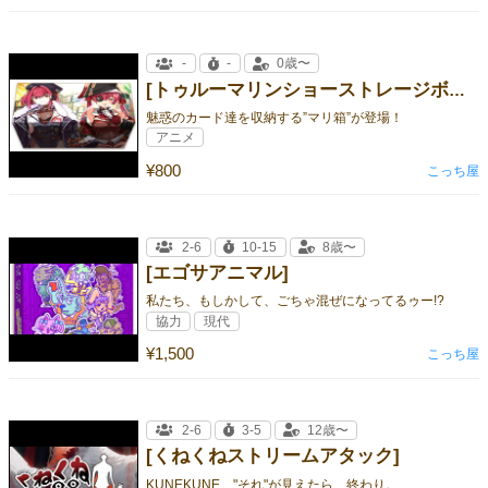
-
-
0歳〜
[トゥルーマリンショーストレージボックス]
魅惑のカード達を収納する”マリ箱”が登場！
アニメ
¥800
こっち屋
2-6
10-15
8歳〜
[エゴサアニマル]
私たち、もしかして、ごちゃ混ぜになってるゥー!?
協力
現代
¥1,500
こっち屋
2-6
3-5
12歳〜
[くねくねストリームアタック]
KUNEKUNE "それ"が見えたら、終わり。