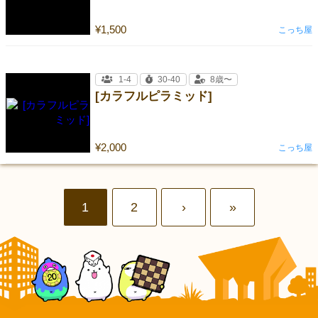
¥1,500
こっち屋
1-4
30-40
8歳〜
[カラフルピラミッド]
¥2,000
こっち屋
1
2
›
»