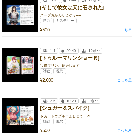
2-10
2-99
12歳〜
[そして彼女は天に召された]
スープおかわりじゆう──
協力
ミステリー
¥500
こっち屋
1-4
20-40
10歳〜
[トゥルーマリンショーＲ]
宝鐘マリン、結婚します──
対戦
現代
¥2,000
こっち屋
2-6
10-20
9歳〜
[シュガー＆スパイク]
さぁ、ドカグルイましょう…?!
対戦
現代
¥500
こっち屋