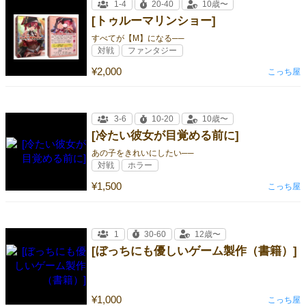
1-4
20-40
10歳〜
[トゥルーマリンショー]
すべてが【M】になる──
対戦
ファンタジー
¥2,000
こっち屋
3-6
10-20
10歳〜
[冷たい彼女が目覚める前に]
あの子をきれいにしたい──
対戦
ホラー
¥1,500
こっち屋
1
30-60
12歳〜
[ぼっちにも優しいゲーム製作（書籍）]
¥1,000
こっち屋