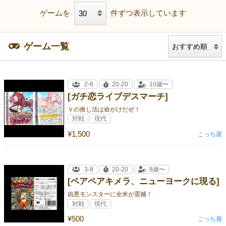
ゲームを
件ずつ表示しています
ゲーム一覧
2-6
20-20
10歳〜
[ガチ恋ライブデスマーチ]
Ｖの推し活は命がけだぜ！
対戦
現代
¥1,500
こっち屋
3-8
20-20
8歳〜
[ペアペアキメラ、ニューヨークに現る]
凶悪モンスターに全米が震撼！
対戦
現代
¥500
こっち屋