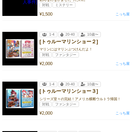
対戦
ミステリー
¥1,500
こっち屋
1-4
20-40
10歳〜
[トゥルーマリンショー２]
マリンにはマリンぶつけんだよ！
対戦
ファンタジー
¥2,000
こっち屋
1-4
20-40
10歳〜
[トゥルーマリンショー３]
シリーズ堂々の完結！アメリカ横断ウルトラ帰国！
対戦
ファンタジー
¥2,000
こっち屋