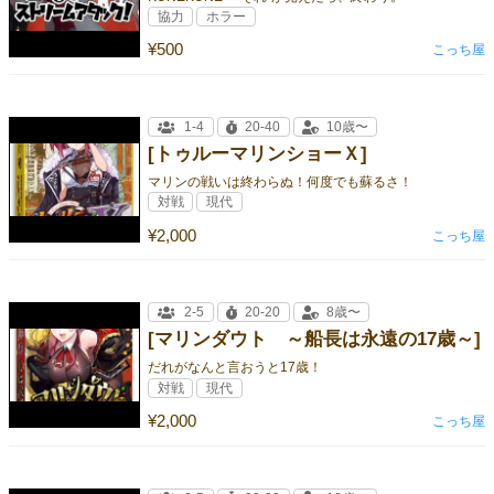
協力
ホラー
¥500
こっち屋
1-4
20-40
10歳〜
[トゥルーマリンショーＸ]
マリンの戦いは終わらぬ！何度でも蘇るさ！
対戦
現代
¥2,000
こっち屋
2-5
20-20
8歳〜
[マリンダウト ～船長は永遠の17歳～]
だれがなんと言おうと17歳！
対戦
現代
¥2,000
こっち屋