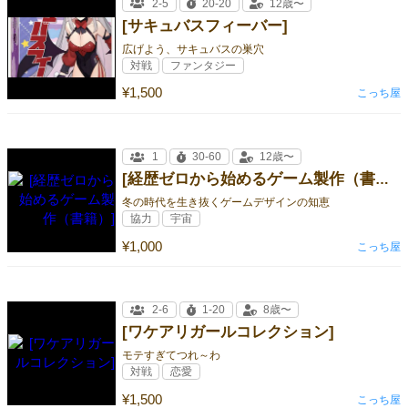
2-5
20-20
12歳〜
[サキュバスフィーバー]
広げよう、サキュバスの巣穴
対戦
ファンタジー
¥1,500
こっち屋
1
30-60
12歳〜
[経歴ゼロから始めるゲーム製作（書籍）]
冬の時代を生き抜くゲームデザインの知恵
協力
宇宙
¥1,000
こっち屋
2-6
1-20
8歳〜
[ワケアリガールコレクション]
モテすぎてつれ～わ
対戦
恋愛
¥1,500
こっち屋