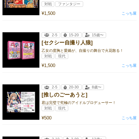
対戦
ファンタジー
¥1,500
こっち屋
2-5
15-20
15歳〜
[セクシー自撮り人狼]
乙女の度胸と愛嬌が、自撮りの舞台で火花散る！
対戦
現代
¥1,500
こっち屋
2-5
20-30
8歳〜
[推しのごーあうと]
君は完璧で究極のアイドルプロデューサー！
対戦
現代
¥500
こっち屋