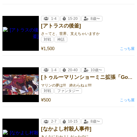
1-4
15-20
8歳〜
[アトラスの後釜]
さ～てと、世界、支えちゃいますか
対戦
神話
¥1,500
こっち屋
1-4
20-40
10歳〜
[トゥルーマリンショーミニ拡張「GoTo5期生」]
マリンの夢は!!! 終わらねェ!!!!
対戦
ファンタジー
¥500
こっち屋
2-7
10-15
8歳〜
[なかよし村殺人事件]
あんなになかよしだったのに