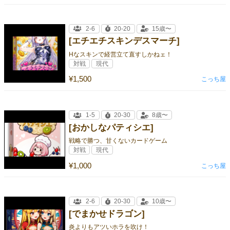
2-6
20-20
15歳〜
[エチエチスキンデスマーチ]
Hなスキンで経営立て直すしかねェ！
対戦
現代
¥1,500
こっち屋
1-5
20-30
8歳〜
[おかしなパティシエ]
戦略で勝つ、甘くないカードゲーム
対戦
現代
¥1,000
こっち屋
2-6
20-30
10歳〜
[でまかせドラゴン]
炎よりもアツいホラを吹け！