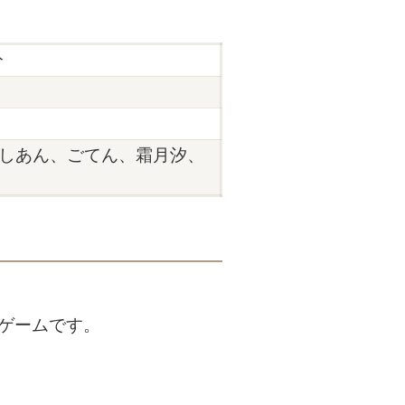
分
しあん、ごてん、霜月汐、
作ゲームです。