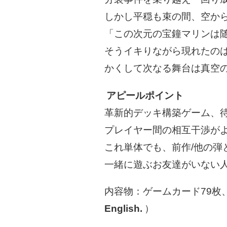
しかし平穏も束の間、空か
「この次元の宝鐘マリンは
そうイキりながら現れたの
かくして次なる舞台は真空
アピールポイント
革新的デッキ構築ゲーム、
プレイヤー間の相互干渉がよ
これ単体でも、前作/他の弾
一緒に遊ぶお友達がいない
内容物：ゲームカード79枚
English.
）