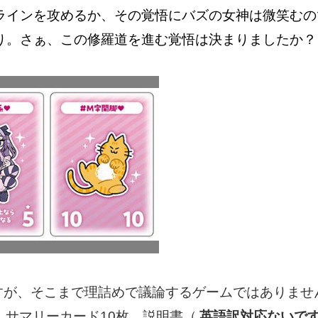
ラインを攻めるか、その覚悟にバズの女神は微笑むの
り。さぁ、この修羅道を進む覚悟は決まりましたか？
すが、そこまで理詰めで議論するゲームではありませ
、サマリーカード10枚、説明書（
英語訳対応ないです No