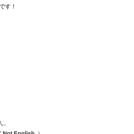
です！
ん。
t English.
）