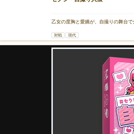
乙女の度胸と愛嬌が、自撮りの舞台で
対戦
現代