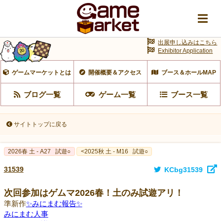
出展申し込みはこちら
Exhibitor Application
ゲームマーケットとは
開催概要＆アクセス
ブース＆ホールMAP
ブログ一覧
ゲーム一覧
ブース一覧
サイトトップに戻る
2026春 土 - A27
試遊○
<2025秋 土 - M16
試遊○
31539
KCbg31539
次回参加はゲムマ2026春！土のみ試遊アリ！
準新作
✨みにまむ報告✨
みにまむ人事