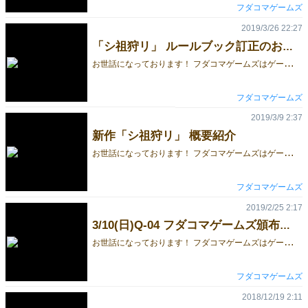
フダコマゲームズ
2019/3/26 22:27
「シ祖狩リ」 ルールブック訂正のお詫びとお知らせ
お
世話になっております！ フダコマゲームズはゲームマーケット2019大阪に出展しました。 今回は新作「シ祖狩リ」についてのご連絡です。 「シ祖狩リ」はおかげさまで大勢の方に試遊いただき大好評でした！ありがとうございます！ 試遊いただいた方のほぼ全員にお買い上げいただき、有難い限りです。 しかしながら、この度、同梱のルールブックに不備がございました。。 具体的には、 ・カードを引く側のプレイヤーは、自分の手札に無い色のカードを引いてはいけない というルールが未記載でした。 （プレイして何となく気づいている方もいるかもしれません） お買い上げいただいた方々には大変申し訳なく思います。 お手数ですが、以下の訂正版ルールをご確認ください。 シ祖狩リ_訂正版ルール また、既に「シ祖狩リ」をお買い上げいただいた方には、 上記の訂正版ルールのコピーを無償で送らせていただきたく存じます。 希望される方は、以下のアドレスに宛先とお名前をお知らせください。 info@fudacoma.jp 今後もフダコマゲームズをよろしくお願いいたします。
フダコマゲームズ
2019/3/9 2:37
新作「シ祖狩リ」 概要紹介
お
世話になっております！ フダコマゲームズはゲームマーケット2019大阪に出展します。 今回は新作「シ祖狩リ」についてのご案内です。 「シ祖狩リ」については、既にこちらにてゲーム紹介記事を投稿させていただいておりますが、 当日の試遊にむけて概要説明資料を準備したので、 折角ですし、これで改めて紹介させていただければと考えた次第です。 概要をご覧のうえ気になられた方は、是非Q-04フダコマゲームズのブースにお越しください！
フダコマゲームズ
2019/2/25 2:17
3/10(日)Q-04 フダコマゲームズ頒布＆予約ご案内
お
世話になっております！ フダコマゲームズはゲームマーケット2019大阪に出展します！ まずは軽く頒布品のご紹介＆予約受付開始のご案内を。 新作「シ祖狩リ ～始祖と狩人～」 価格： 1800円(ゲムマ特別価格) 今度のフダコマは正体隠匿系ショートゲーム！ 人狼系と同じく２陣営に分かれる対戦ゲームですが、「会話禁止」と「陣営逆転」が大きな特徴です！ ≪狩人≫は各プレイヤーのアクションから敵と味方を推理し、≪始祖≫は正体がばれないよう≪狩人≫を吸血し味方に引き込んでいきます！ 会話禁止なので、話術が苦手な方でも気兼ねなく正体隠匿系のスリリングを楽しめますよ！ もうちょっと詳しい説明は次回の投稿で行いますが、今すぐ知りたい方はルールブックをご確認いただけると幸いです。 「シ祖狩リ」ルールブック 準新作「クーペレイション（第二版）」 価格： 1800円(ゲムマ特別価格) ゲムマ2018秋で好評いただいた「クーペレイション」！ 何度も挑戦し甲斐のあるプレイ時間短め難易度高めの協力ゲームです！ 今回は増版に伴い、アートワークを一新いたしました！！ ルールブックも初回用ヴァリアントを織り込んだ内容に刷新しております。 「クーペレイション（第二版）」ルールブック 旧作「くだサル」 価格： 1500円(ゲムマ特別価格) ホビージャパン第１回ゲーム公募にて製品化に選出されました！！ こちらは在庫限りで再版ございません。売切れたらごめんなさい！ これらの頒布品のご予約をこちらにて承っております。 ゲムマ2019大阪頒布品 予約フォーム （通販フォームとお間違えの無いよう、ご注意ください） 3/8金まで、もしくは規定個数に達し次第、受付終了となりますので、気になる方はお早めに！ そんなわけで、また次回の投稿をお楽しみに！
フダコマゲームズ
2018/12/19 2:11