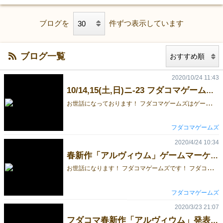
ブログを
件ずつ表示しています
ブログ一覧
2020/10/24 11:43
10/14,15(土,日)ニ-23 フダコマゲームズ頒布＆予約ご案内
お
世話になっております！ フダコマゲームズはゲームマーケット2020秋に出展します！ つきましては、頒布品のご紹介＆予約受付開始のご案内です。 秋新作「モックワード」 ゲムマ特別価格２５００円 フダコマ発のワードゲーム！回答者へのヒントワードを回し書きする新しいワードゲームです。 ヘンテコなワードに笑えながらも考えどころもあります！詳しくは下の説明マンガと動画をどうぞ。 ルール説明動画はこちら 春新作「アルヴィウム」 ゲムマ特別価格２５００円 幻の20春リリースのもうひとつの新作！全員のシートを回し書きする新しい紙ペンゲームです。 その斬新なシステムが国内外のブログや動画で何度も紹介されました！詳しくは下の説明マンガとルールブックをどうぞ。 ルールブックはこちら 他にも旧作「インザルーイン」「クーペレイション」「シ祖狩リ」も頒布します。 予約はこちらで受付中！ 気になる方は是非ブース【ニ２３】にお越しください！
フダコマゲームズ
2020/4/24 10:34
春新作「アルヴィウム」ゲームマーケットECにて発売！
お
世話になります！ フダコマゲームズです！ フダコマゲームズはゲームマーケットECにて 春の新作「アルヴィウム」をリリースします！！ このゲームは、各プレイヤーが自分のシートにいろいろ書き込む、いわゆる「紙ペンゲーム」ですが、 プレイヤー全員で各プレイヤーのシートを延々と回し書きする という他にはないユニークなルールを採用しています。 各プレイヤーは種族の長として、それぞれ異なる色を担当しています。 一面の雪原であったシートは、各プレイヤーの手で色彩豊かに書き込まれ、 山,湖,森,沼,砂漠,が入り乱れる新しい大地へと変わるのです！ 人気デザイナーたかみまことさんが描いた魅力ある種族たちがゲームの雰囲気を盛り上げます！ 「アルヴィウム」は、希望小売価格３０００円にて発売します。 販売ページはこちらとなります。 ゲームマーケットECにて購入された方には、〈PP加工済み厚紙ゲームシート５枚〉を限定特典としてお付けします。 このシートとボードマーカーがあれば、シート切れの心配はありません！ また、ゲームマーケットECでは、 準新作「インザルーイン」 「シ祖狩リ」 「クーペレイション」 をイベント限定価格にて販売中です！ ゲームマーケットECでの発売開始はあともう少しです！ お楽しみに！
フダコマゲームズ
2020/3/23 21:07
フダコマ春新作「アルヴィウム」発表！＆予約受付開始！