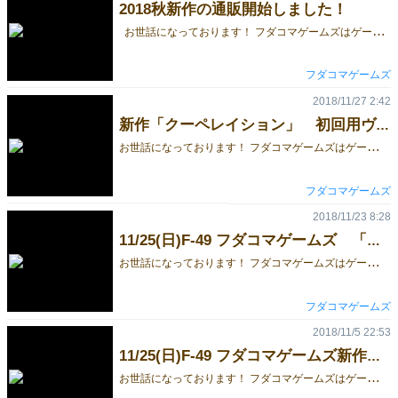
2018秋新作の通販開始しました！
お世話になっております！ フダコマゲームズはゲームマーケット2018秋に出展しました！ 今回は新作「クーペレイション」と準新作「くだサル」の通販開始のご案内です。 新作「クーペレイション」 全員で協力してグラスタワーを完成させる協力ゲームです ゲームマーケット試遊卓にて大好評！新作アンケートでも現在高評価をいただいております！ 公式サイト通販価格：2000円(送料・税込) 準新作「くだサル」 価値の上がりそうな果物を集めるバースト系ゲームです ホビージャパン第１回ゲーム公募にて製品化に選出されました！ 公式サイト通販価格：2000円(送料・税込) ご購入はフダコマゲームズ公式サイトにて承っております！ よろしくお願いいたします。
フダコマゲームズ
2018/11/27 2:42
新作「クーペレイション」 初回用ヴァリアントルール
お
世話になっております！ フダコマゲームズはゲームマーケット2018秋に出展しました。 今回は新作「クーペレイション」についてのご連絡です。 「クーペレイション」はおかげさまで大勢の方に試遊いただき大好評でした！ありがとうございます！ 試遊卓はフル稼働！試遊したくでもできなかった方々には申し訳ない限りです。 今回の試遊は、初回用ヴァリアントルールにて運営させていただきました。 このルールは製品に同梱されておらず、開発当初のクローズドベータと言えるものです。 背景（言い訳）を述べますと、 固定メンバーでテストプレイを繰り返すうちに当初のルールから慣れきってしまい、 更なる刺激を求めて現在の標準ルールに至ったのですが、 結果、初回の印象として到底クリアできないのではと思わせるほど高難度になってしまった次第です… そこで開発当初のルールを、初回用ヴァリアントとして、ここに公開いたします。 初回用とは言いますが、大筋は標準ルールと変わりないので、高難度であることには変わりありません。 協力ゲームが簡単にクリアできたら物足りない！という制作者の想いに共感いただければ幸いです。 購入いただいた皆様には、まずはこのルールで慣れていただき、標準ルールに挑戦してもらえればと思います。 なお、試遊にて質問いただいた事項に関する説明も、ルールの明確化として載せております。 クーペレイション_初回用ヴァリアントルール 今後もフダコマゲームズをよろしくお願いいたします。
フダコマゲームズ
2018/11/23 8:28
11/25(日)F-49 フダコマゲームズ 「くだサル」 ルール追補版
お
世話になっております！ フダコマゲームズはゲームマーケット2018秋に出展します。 今回は準新作「くだサル」についてご連絡です。 「くだサル」は、ホビージャパン様から製品化が決定しているため、販売は今回の在庫限りとなります！ →僅かながら在庫が残りましたので、ホームページ上にて販売予定です。 今回購入いただいた方には、ルール追補版を添えさせていただきます。 既に購入いただいた方は、お手数ですが以下をダウンロードしてください。 くだサル ルール追補版 今回の追補版に際し、ご意見いただいた皆様、ありがとうございます。 どうぞよろしくお願いいたします。
フダコマゲームズ
2018/11/5 22:53
11/25(日)F-49 フダコマゲームズ新作予約開始します！
お
世話になっております！ フダコマゲームズはゲームマーケット2018秋に出展します。 新作「クーペレイション」の取り置き予約受付をはじめました！ 予約フォームはこちらになります 価格は、1,500円(税込み：ゲムマ特別価格)です。 お渡しは、ゲームマーケット秋 11/25(日) 15時までとなります。 (15時以降は一般販売に回させていただきます) お受け取り場所は、F-49 フダコマゲームズブースにて。 クーペレイションの簡単な紹介とルールはこちらをご確認ください どうぞよろしくお願いいたします。