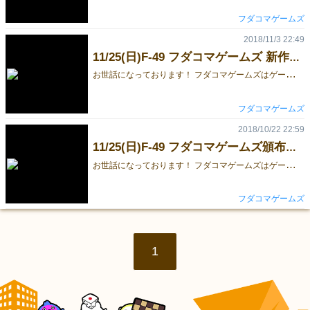
フダコマゲームズ
2018/11/3 22:49
11/25(日)F-49 フダコマゲームズ 新作ご紹介
お
世話になっております！ フダコマゲームズはゲームマーケット2018秋に出展します。 今回は新作「クーペレイション」のご紹介です。 クーペレイションは、全員で協力してグラスタワーを完成させる＜協力型ゲーム＞です！ 完成した後はカードを裏返してシャンパンタワーも演出できますよ～ ルールはシンプル、基本的には ・下２枚の間に数字が収まるように並べる だけです。 けれどこれがやってみると難しい！ 完成が近づくにつれて、手札を置ける余裕が凄い勢いで無くなります・・ 更には相談禁止！！ お互いの手札を読まないと、首を絞めあう展開に・・ 極め付きは、頂点に置けるたった一枚の＜フィニッシュカード＞！！！ 協力ゲームなのに、互いに責任を押し付けあう、新しいプレイ感が味わえますよ・・ この細い線をギリギリ渡り切れるよう、カード配置の細則を工夫しました。 皆さん是非とも挑戦してみてくださいな(o´艸`) ↓ルールが気になる方はこちらをどうぞ クーペレイション_ルール 近日予約フォームも作成しますので、今しばらくお待ちください！
フダコマゲームズ
2018/10/22 22:59
11/25(日)F-49 フダコマゲームズ頒布ご案内
お
世話になっております！ フダコマゲームズはゲームマーケット2018秋に出展します。 まずは軽く頒布品のご紹介を。 新作「クーペレイション」 今までちょっと無かった？感じの協力ゲームです。 何度も挑戦し甲斐のあるようプレイ時間短め難易度高めに仕上げてます！ どんなゲームかは今後少しずつ紹介させていただきます！ 準新作「くだサル」 なんとホビージャパン第１回ゲーム公募にて選出されました！！ どんな感じの製品になるかは今後のアナウンスをお楽しみに！ こちらは在庫限りで再版ございません。売切れたらごめんなさい！ そんなわけで、また次回の投稿をお楽しみに！
フダコマゲームズ
1