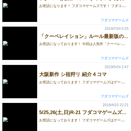
お
世話になります！ フダコマゲームズです！ フダコマゲームズはゲームマーケット春に 新作「アルヴィウム」をリリースします！！ 今回は新作の内容をちょっとだけお知らせします。 このゲームは、各プレイヤーが自分に配られたシートにいろいろ書き込む、「紙ペンゲーム」と呼ばれる類のものですが、 プレイヤー全員で各プレイヤーのシートを延々と回し書きする という他にはないユニークなルールを採用しています。 各プレイヤーは種族の長として、それぞれ異なる色を担当しています。 一面の雪原であったシートは、各プレイヤーの手で色彩豊かに書き込まれ、 山,湖,森,沼,砂漠,が入り乱れる新しい大地へと変わるのです！ 人気デザイナーたかみまことさんが描いた魅力ある種族たちがゲームの雰囲気を盛り上げます！ 「アルヴィウム」は、イベント限定価格２５００円にて頒布予定です。 こちらにて予約受付を開始しました。 ご予約された方には、〈PP加工済み厚紙ゲームシート５枚〉を特典としてお付けします。 このシートとボードマーカーがあれば、シート切れの心配はありません！ 詳しいゲーム内容は、今後少しずつ紹介していきます。 お楽しみに！
フダコマゲームズ
2019/7/24 0:25
「クーペレイション」ルール最新版の公開
お
世話になっております！ 今回は人気作「クーペレイション」についてのご連絡です。 昨年秋に発表した「クーペレイション」はこれまで大勢の方に遊んでいただき、 今なお順調な売れ行きを維持しております。 皆様ありがとうございます。 そんな「クーペレイション」ですが、ルールブックを刷新することにいたしました。 刷新にあたり、意見をくださった方々、ありがとうございます。 内容としては春に発表した第２版に同梱のものと変わりませんが、レイアウトを大幅に見直し、読みやすくしております。 具体的には、初回ゲームとして、フィニッシュカードを用いない簡易ルールをまずは一通り紹介し、 二回目以降のゲームとして、フィニッシュカードを用いた通常ルールを紹介しております。 （あくまでフィニッシュカードありが通常ルールという強気のスタイルは崩しません…！） お手数ですが、ご興味ある方は以下の最新版ルールをご確認ください。 クーペレイション_最新版ルール English Rulebook なお、既にこの最新版ルールは現在販売中の「クーペレイション」に同梱しておりますが、 印刷物については一部不明瞭な記述となっておりますので、以下２点を訂正させてください。 （上記リンク先のルールでは訂正済みです） [4.2.カードの配置/公開] 誤： ゲームに勝利するには、タワーに裏向きで配置されたカードをリザーブからの差し替えでタワーから除く必要があります。 正： ゲームに勝利するには、タワーに裏向きで配置されたカードをリザーブからの差し替えで除く行動が重要となります。 [5.ゲームの終了] 誤： カードをタワーの最上段以外に全て表向きで配置した状態で、カードを最上段に配置すれば、プレイヤー全員の勝利です。 正： カードをタワーの最上段以外に全て表向きで配置した状態で、カードを最上段に配置すれば、プレイヤー全員の勝利です。最上段には裏向きでカードを配置できません。 大変申し訳ございませんでした。 今後もフダコマゲームズをよろしくお願いいたします。
フダコマゲームズ
2019/5/24 2:47
大阪新作 シ祖狩リ 紹介４コマ
お
世話になっております！ フダコマゲームズはゲームマーケット2019春に出展します。 今回は大阪新作「シ祖狩リ」についてのご案内です。 「シ祖狩リ」については、既にこちらや、こちらにてゲーム紹介を投稿させていただいておりますが、 今回は、なんと弊所広報が紹介４コママンガを描いてくれました！ 是非ご覧いただき、気になった方はR21フダコマゲームズのブースへ！
フダコマゲームズ
2019/4/15 22:21
5/25,26(土,日)R-21 フダコマゲームズ頒布＆予約ご案内
お
世話になっております！ フダコマゲームズはゲームマーケット2019春に出展します！ つきましては、頒布品のご紹介＆予約受付開始のご案内です。 準新作「シ祖狩リ ～始祖と狩人～」 価格： 1800円(ゲムマ特別価格) ゲムマ大阪にて初登場！今度のフダコマは正体隠匿系ショートゲーム！ 人狼系と同じく２陣営に分かれる対戦ゲームですが、「ＧＭ不要」「話術不要」「脱落なし」がアピールポイントです！ ≪狩人≫は各プレイヤーのアクションから敵と味方を推理し、≪始祖≫は正体がばれないよう≪狩人≫を吸血し味方に引き込んでいきます！ 基本的に会話禁止なので、話術が苦手な方でも気兼ねなく正体隠匿系のスリリングを楽しめますよ！ 簡単な概要は以下の過去紹介記事を、詳しいルールについては以下のルールブックをご確認ください。 「シ祖狩リ」概要 「シ祖狩リ」ルールブック（訂正版） 旧作「クーペレイション（第二版）」 価格： 1800円(ゲムマ特別価格) ツイッターでも話題の「クーペレイション」！ 何度も挑戦し甲斐のあるプレイ時間短め難易度高めの協力ゲームです！ 今回は増版に伴い、アートワークを一新いたしました！！ ルールブックも初回用ヴァリアントを織り込んだ内容に刷新しております。 「クーペレイション（第二版）」ルールブック 旧作「くだサル」 価格： 1500円(ゲムマ特別価格) ホビージャパン第１回ゲーム公募にて製品化に選出されました！！ こちらは在庫限りで再版ございません。売切れたらごめんなさい！ これらの頒布品のご予約をこちらにて承っております。 ゲムマ2019春頒布品 予約フォーム （通販フォームとお間違えの無いよう、ご注意ください） 5/23木まで、もしくは規定個数に達し次第、受付終了となりますので、気になる方はお早めに！ 今後もフダコマゲームズをよろしくお願いします！