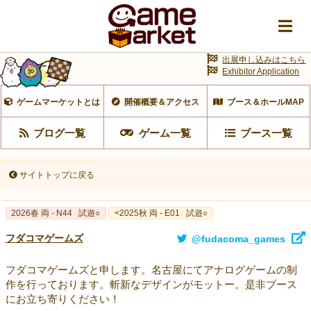
出展申し込みはこちら
Exhibitor Application
ゲームマーケットとは
開催概要＆アクセス
ブース＆ホールMAP
ブログ一覧
ゲーム一覧
ブース一覧
サイトトップに戻る
2026春 両 - N44
試遊○
<2025秋 両 - E01
試遊○
フダコマゲームズ
@fudacoma_games
フダコマゲームズと申します。名古屋にてアナログゲームの制
作を行っております。斬新なデザインがモットー。是非ブース
にお立ち寄りください！