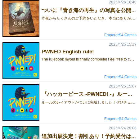
2025/4/26 16:40
ついに『青き海の再生』の写真を公開します
昨
夜からたくさんのご予約をいただき、本当にありがとうございます！ついに『青き海の再生』が手元に届きました！写真を撮りました。ぜひ一緒にご覧ください。カードやトークンのクオリティも非常に高く、ルールブックは日本語・英語・繁体中国語の3言語に対応しています。このゲームに関する詳しい内容とルールブックはこちらでご覧いただけます。予約はこちらからどうぞ。今回のゲムマ2025春は合同出展で、【エリア-38】にて出展いたします。
EmperorS4 Games
2025/4/25 15:19
PWNED English rule!
T
he rulebook layout is finally complete! Feel free to check it out. If you're interested, we'd love for you to reserve a copy~(You can open the image in a new tab to view it in full size!)Complete PDF downloadBGG game pageFor this Game Market 2025 Spring, we will be exhibiting as part of a joint booth at Area-38.》》Pre-order Form《《 Sorry it's only in Japanese. You can contact service@emperorS4.com in English.
EmperorS4 Games
2025/4/25 15:07
『ハッカーピース -PWNED! -』ルール公開！
ル
ールのレイアウトがついに完成しました！ぜひチェックしてみてください。ご興味ある方は、ぜひご予約を〜！(新しいタブで画像を開くと、拡大できますよ！)ルールブックダーロード今回のゲムマ2025春は合同出展で、【エリア-38】にて出展いたします。》》 予約フォーム 《《
EmperorS4 Games
2025/4/24 20:08
追加出展決定！割引あり！予約受付は始まりました！