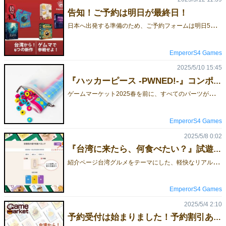
告知！ご予約は明日が最終日！
日
本へ出発する準備のため、ご予約フォームは明日5月13日（火）15:00をもって締め切らせていただきます！『爆爆ココ』以外の新作は、会場にて在庫をご用意しておりますが、数に限りがございます。既存作品につきましては、ご予約分のみ持参いたします。気になるタイトルがございましたら、ぜひご予約ください！ご予約可能なゲーム一覧新作のご紹介：『台湾に来たら、何食べたい？』は、台湾グルメをテーマにした推理カードゲームです。プレイヤーは、色と数字で表現された5つの料理種類を使い、相手の目標料理を当てることを目指します。出題者が秘密裏に選んだ料理を、他のプレイヤーがヒントカードをもとに推理します。好き／嫌いの応答から連想し、正解を導き出しましょう！https://gamemarket.jp/game/185113『青き海の再生 -Echo Wave-』は、海洋生態系の回復をテーマにした2〜4人用のボードゲームです。プレイヤーは「守護者」となり、漁獲、放流、人工リーフの建設などの行動を通じて、海の未来を左右します。短時間で濃密な戦略を楽しめる設計となっており、環境意識とゲーム性が融合した作品です。https://gamemarket.jp/game/185539『ハッカーピース -PWNED!-』は、爆弾とデータの圧縮・解凍を駆使して戦う、スピーディーな二人対戦型アブストラクトゲームです。特徴的なのは、「圧縮」で駒をスタックし、「解凍」で一気に展開するというユニークなアクション。さらに、あらかじめ伏せられた爆弾の位置が、ゲーム中に炸裂して局面を大きく揺るがします。https://gamemarket.jp/game/185233『パチっと脱出！-10 to Leave-』は、プレイヤーが蚊となり、寝ている人に叩かれないようにしながら窓からの脱出を目指す、心理戦と運が絡み合うボードゲームです。各プレイヤーは自分の蚊カードを戦略的に配置し、他のプレイヤーの動きを予測しながら、叩かれないように行動します。ゲームは、列にカードを配置し、特定の条件で「蚊たたき」処理が発生することで進行します。最終的に、叩かれた蚊カードの数字合計が最も少ないプレイヤーが勝利となります。https://gamemarket.jp/game/185181『爆爆ココ -Coco Boom-』は、プッシュ・ユア・ラックと反射神経が融合した、スリリングなカードゲームです。プレイヤーはココナッツを集めて高得点を目指しますが、爆弾ココナッツを引いてしまうとマイナス点となります。各ターンで「続けて予想する」か「やめて得点を確定する」かの選択が求められ、ドキドキの駆け引きが楽しめます。https://gamemarket.jp/game/185110『ネオン転職戦線 -Neon Nexus-』は、ネオンが煌めく未来都市を舞台に、職業カードを駆使して最強のキャリアを築くことを目指す戦略的カードゲームです。プレイヤーは市場から職業カードを選び、競りやトレードを通じて手札を強化し、得点を競います。ゲームは複数のラウンドで構成され、各ラウンドの終了時に得点計算が行われ、最終的に最も得点の高いプレイヤーが勝者となります。https://gamemarket.jp/game/185104今回のゲムマ2025春は合同出展で、【エリア-38】にて出展いたします。》》 予約フォーム 《《
EmperorS4 Games
2025/5/10 15:45
『ハッカーピース -PWNED!-』コンポーネント写真公開！
ゲ
ームマーケット2025春を前に、すべてのパーツが無事生産完了。完成した製品を撮影し、美しいコンポーネントの全体像をご紹介します。展開図 木製の美しい駒布製プレイマット携帯に便利な巾着袋日本語・英語・中国語の三言語対応ルールブック『ハッカーピース-PWNED!-』は、ハッカー対決をテーマにした 2人用アブストラクトゲームです。今回がゲームマーケット初参加・初作品となります。ルールブックダーロード数量限定での頒布となりますので、ご興味のある方はぜひご事前予約ください。今回のゲムマ2025春は合同出展で、【エリア-38】にて出展いたします。》》 予約フォーム 《《
EmperorS4 Games
2025/5/8 0:02
『台湾に来たら、何食べたい？』試遊ページ公開！
紹
介ページ台湾グルメをテーマにした、軽快なリアルタイム推理カードゲーム。プレイヤーはヒントをもとに、相手が選んだ料理を推測します！今回、1人で遊べるブラウザ版の「試遊ページ」を公開しました！(スマホでも遊べますよ！)毎ターン手札から1枚選び、NPCの「好き／嫌い」の反応をヒントに、30枚のカードが尽きる前に正解数を稼ごう！最初は中国語表示ですが、右上のアイコンを押せば日本語に切り替えられます！ちなみに、中央のカードのアイコンをクリックすると答えを選べます！ルールはページ右上のボタンからダウンロード可能です📄ぜひチェックしてみてください！このバージョンはシンプルなターン制ですが、ゲームの雰囲気やシステムの魅力を手軽に体験できます。製品版では最大4人で遊べて、さらに盛り上がりますよ！》》試遊ページ《《--今回の合同出展では【エリア-38】にて出展いたします、EmperorS4 Gamesのご予約いただけるゲームの一覧はこちらです。ご予約は下記からどうぞ。》》 予約フォーム 《《
EmperorS4 Games
2025/5/4 2:10
予約受付は始まりました！予約割引あり！