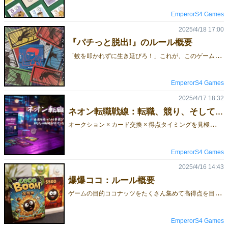
EmperorS4 Games
2025/4/18 17:00
『パチっと脱出!』のルール概要
「
蚊を叩かれずに生き延びろ！」これが、このゲームの究極のミッション。寝ている人の部屋に忍び込んだ蚊たちは、攻撃を避けながら、いかにして生き残るかを必死に考えます。各プレイヤーは自分の蚊を戦略的に配置心理戦と運が絡み合う独特のメカニクス蚊の大きさ、位置、仲間の情報が生存を左右する予測不能な「蚊たたき」のシーンが毎回異なる興奮を生むゲームの目的蚊を上手に配置し、叩かれないように窓から脱出させる叩かれた蚊カードの数字合計が最も少ない人が勝利ゲームコンポーネント蚊カード50枚（5色各10枚）窓カード1枚寝ている人ボード（大小）蚊取り道具トークン4枚ヒントカード4枚ゲームの準備各プレイヤーは自分の色の蚊カードを手札とする寝ている人ボードを中央に配置窓カードを脱出エリアとして配置蚊取り道具トークンをシャッフルし、1枚表向きに置く最近蚊に刺された人から開始ゲームの流れ順番に蚊カードを数字を下にして列に配置カードを出す時、追加アクションを選択可能：いずれかのカードを確認列の先頭カードを同じ列の最後に移動列が一定数のカードで満たされるか、プレイヤーが「起こす」を選択すると寝ている人が起きる蚊たたき処理各列ごとに内側から順にカードを開示数字合計が10以上になると停止結果に応じた対応：合計が10未満：最大の数字の蚊が叩かれる合計がちょうど10：全ての蚊が生き残る合計が10超：道具によって指定された蚊が叩かれる ゲーム終了全てのカードがプレイされた後、最終蚊たたき処理を行う叩かれた蚊カードの数字合計が最も少ないプレイヤーの勝利--日本語ルールゲームページ興味があれば、ぜひ予約してね！こちらは今回予約できるゲームのご紹介です。特別予約価格がありますよ〜今回のゲムマ2025春は合同出展で、【エリア-38】にて出展いたします。
EmperorS4 Games
2025/4/17 18:32
ネオン転職戦線：転職、競り、そして未来へ——戦略と交渉が交錯するサイバーバトル！
オ
ークション × カード交換 × 得点タイミングを見極める戦略バトル！『ネオン転職戦線』は、職業カードの獲得と競りを通じて、最強の職業コンボを目指すカードゲームです。以下の手順でゲームが進行します。🔹 ① 求人掲示板から職業カードを選ぶ市場（求人掲示板）に並んだカードから1枚を選びます。1枚目は無料で獲得できます。2枚目を選ぶには、1枚目のカードにコインを1枚置く必要があります。3枚目を選ぶには、1枚目と2枚目の両方にコインを1枚ずつ置きます。💡 どのカードを選ぶかによって、後の競りや得点に大きく影響します。🔹 ② 職業カードの競り手札から1枚の職業カードを公開し、開始価格（0円も可能）を宣言します。時計回りに順番に入札していき、最も高い金額を提示したプレイヤーがそのカードを獲得します。競りで獲得したカードは、手札の1枚と交換します。交換した2枚はいずれも手札に戻ります。💡 競りに使うカードと場に残すカード、どちらを優先するかが勝負の分かれ目！🔹 ③ 公開得点フェイズラウンド終了時、スタートプレイヤーが求人掲示板のカードから1枚の職業を指定します。各プレイヤーは、その職業カードを公開して得点を計算します。🔹 ④ ゲーム終了と最終得点全員が一度ずつスタートプレイヤーを担当したら、ゲームは終了します。最終的に、全てのカードと所持金を公開し、総得点を計算します。最も得点が高いプレイヤーが勝者です！🔥 「限られた手札とコインで、未来を切り開け！毎ターンが駆け引きと決断の連続！」--日本語ルールご興味がありましたら、ぜひこちらのゲームページをご覧ください。ご予約は下記からどうぞ。》》 予約フォーム 《《 今回のゲムマ2025春は合同出展で、【エリア-38】にて出展いたします。
EmperorS4 Games
2025/4/16 14:43
爆爆ココ：ルール概要
ゲ
ームの目的ココナッツをたくさん集めて高得点を目指そう！でも、爆弾ココには注意！手番ごとに「続けて予想する」か「やめて得点を確定する」か、ドキドキの選択が待っている！（アニメーションで表示されます）ゲームの流れ（毎ラウンド）1️⃣ カードを出すスタートプレイヤーは2枚、他のプレイヤーは1枚ずつ裏向きにカードを出し、全てシャッフルして山札を作る。2️⃣ ココを予想！順番に山札の一番上のカードを「300／500／1000」のどれかと予想してめくる。当たれば続けて予想可能！連続成功で得点UP（最大+200点／枚）外れたらそのラウンドの得点はナシ。カードを戻して次の人へ。やめたら得点確定。カードの束は1列に並べて分けておこう！爆弾ココが出たら！？全員で素早く手を置こう！最後だった人が爆弾カードをもらってマイナス点！そのターンは即終了！ゲーム終了と勝利条件- 誰かが3000点に到達- スタートプレイヤーの手札が1枚以下得点が一番高い人が勝ち！同点ならゴールデンココの数で勝敗決定！--ご興味がありましたら、ぜひこちらのゲームページをご覧ください。他の予約可能なゲームの紹介はこちらからどうぞ。》》 予約フォーム 《《 今回のゲムマ2025春は合同出展で、【エリア-38】にて出展いたします。
EmperorS4 Games