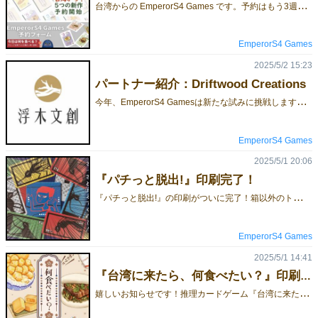
台
湾からの EmperorS4 Games です。予約はもう3週間前から始まってたんですが、やっぱりイベント直前の2週間くらいにならないと注目されにくい気がしますよね。毎日ブログに新しい記事がどんどん上がってくるから、全部追いきれないのも分かります。でもでも、やっぱりもう一度お知らせさせてください！逃したらもう手に入らないかもですよ〜！今回はHomosapiens LabやMoaideas Game Designと合同で、【エリア-38】にて出展いたします。自社の新作に加え、台湾のパートナーによる最新作もあわせて、6タイトルの新作ゲームをご用意しております。ぜひこの機会に、ブースまでお立ち寄りください！なお、スーツケースでの持ち込みのため、既存作品はご予約分のみの販売となります。ご希望の方は、お早めの事前予約をおすすめいたします。》》 予約フォーム 《《 【新品】台湾に来たら、何食べたい？ ￥1,500台湾料理の魅力を推理で解き明かせ！食欲の秋にぴったりのカードゲーム！パチっと脱出! (10 to Leave) 原価￥2,000 予約価格￥1,500蚊として、生き残るためには叩かれないことがとても重要です！ネオン転職戦線 (Neon Nexus) 原価￥2,500 予約価格￥2,000未来を賭けた仕事選び、あなたの戦略がネオンを照らす！爆爆ココ(Coco Boom) 原価￥2,500 予約価格￥2,000「プッシュ・ユア・ラック」と反射神経が絶妙に融合したゲームで、ココナッツを集めて高得点を狙い、爆弾を避けよう！ハッカーピース (PWNED!) 予約価格￥2,500罠を張って、圧縮展開！サーバー制覇の瞬間に『PWNED!』を叫べ！青き海の再生 (Echo Wave) 予約価格￥3,000円海を守るか、命を繋ぐか――その手に委ねられた未来！【既作】「好評再販」ゴミ商人 (Trash or Cash) ￥3,500円 - Syzygy Games「好評再販」2024新版 シャドー・ハウス：ザ・コード（Shadow House: The Code) ￥2,000先行体験版購入者には1,000円引きの特別割引があります、割引説明をご確認ください「好評再販」トリイ（Torii) ￥4,500ぶらり、ブラーノ島：ロール＆ライト ￥2,500ぶらり、プロヴァンス ￥2,500ぶらり、ブラーノ島 ￥2,500馭利 交易者 ワールド エクスチェインジャーズ ￥2,500以上全部は日本語ルール付き、予約フォームでルールを確認することができます。 🔶 ご注意事項 🔶ご予約いただいた商品は、当日15時までのお取り置きとさせていただきます。お時間までにお越しいただけますよう、お願いいたします。ご不明な点がございましたら、お気軽にお問い合わせください。🕐 ご予約受付期間：～5月13日（火）13時まで※予定数に達し次第、受付を終了させていただく場合がございます。ご了承ください。ゲームマーケットでお目にかかることを楽しみにしております。よろしくお願い致します。お問い合わせは、メール：service@emperors4.comツイッター（X）：@boardgame_love
EmperorS4 Games
2025/5/2 15:23
パートナー紹介：Driftwood Creations
今
年、EmperorS4 Gamesは新たな試みに挑戦します。台湾の他出版社との合同出展に加え、日本への直接訪問が難しい台湾のインディーズデザイナーやスタジオの新作もサポートし、日本での事前予約ができる機会を提供します。ゲームそのものの魅力だけでなく、彼らのスタジオやクリエイティブ活動も知っていただきたいと考えています。今回ご紹介するのは、新進気鋭のインディーズボードゲーム出版社 Drifwood Creation です！参加する3タイトルは以下の通りです：『青き海の再生 -Echo Wave-』『ネオン転職戦線 -Neon Nexus-』『爆爆ココ -Coco Boom-』Driftwood Creationsゲームを通じて社会を語る、小さな波から大きな対話へ。台湾から登場した、社会や人文テーマに焦点を当てるインディーズ出版社です。ボードゲームというメディアを通して、多様な視点や新たな対話のきっかけを生み出すことを目指しています。ひとつのテーブルを囲んでゲームを楽しむその時間が、複雑な社会構造、豊かな歴史、文化的な違いを横断する旅となり、これまで十分に語られてこなかった物語や視点に光を当て、プレイヤー同士の対話と内省を促す力を持つと信じています。コミュニティと共に、社会的価値をつくる政府機関、非営利団体、ソーシャルビジネスとの協働に力を入れ、それぞれのミッションや目的に沿ったゲーム製作を行っています。公共政策の普及、社会課題の啓発、チームビルディングなど、多様な場面で活用できる、インタラクティブで学びのある体験を提供します。 詳細情報は下記リンクをご覧ください：『青き海の再生 -Echo Wave-』海洋環境教育をテーマにした、ライトながら歯ごたえのある戦略ゲームです。『ネオン転職戦線 -Neon Nexus-』 未来都市で繰り広げられる、職業と金をめぐるサイバー競りバトル！『爆爆ココ -Coco Boom-』ココナッツをたくさん集めて高得点を目指そう！でも、爆弾ココには注意！手番ごとに「続けて予想する」か「やめて得点を確定する」か、ドキドキの選択が待っている！現在、台湾ではGamenessによる再版クラウドファンディングが実施中です！Gamenessはオリジナルゲームの開発だけでなく、楽しいファミリーゲームやパーティーゲームの代理出版も行っています。今回のイベントでは、新作ゲームのスカウトも行う予定です！--ゲームマーケット2025春にて、事前予約受付中！ぜひこの機会にチェックしてみてください！今回のゲムマ2025春は合同出展で、【エリア-38】にて出展いたします。
EmperorS4 Games
2025/5/1 20:06
『パチっと脱出!』印刷完了！
『
パチっと脱出!』の印刷がついに完了！箱以外のトークンもあとは組み立てるだけ...うまくいくはず...かな？ 蚊同士の心理戦、協力するか裏切るか。しかし人間が目覚めた時、生き残る勝者が決まる。自分の蚊たちをうまく操り、全てを窓から脱出させることができるか？手札管理の妙を極めろ！一匹の蚊も見捨てず、パチッとされる前に逃げ切れ！2-5人 10-20分 8歳〜 ゲームルールはこちら今回の合同出展では【エリア-38】にて出展いたします、EmperorS4 Gamesのご予約いただけるゲームの一覧はこちらです。
EmperorS4 Games
2025/5/1 14:41
『台湾に来たら、何食べたい？』印刷完了！
嬉
しいお知らせです！推理カードゲーム『台湾に来たら、何食べたい？』の印刷がついに完成しました！気づけばもう5月ですが……この作品は「ゲームマーケットチャレンジ」に参加できる純粋なカードゲームなので、あとは箱を仕上げるだけ。なんとか間に合いそうです！プレイヤーは色と数字のヒントをもとに、親プレイヤーが選んだ料理を推理します。ルールは簡単ですが、直感と戦略が試される奥深さがあり、プレイするたびに新たな発見があります。台湾の美味しい料理をテーマにした、推理と楽しさが詰まった一作です。 ゲームルールはこちら今回の合同出展では【エリア-38】にて出展いたします、EmperorS4 Gamesのご予約いただけるゲームの一覧はこちらです。