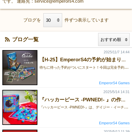
です。 連絡先：service@emperors4.com
ブログを
件ずつ表示しています
ブログ一覧
2025/11/7 14:44
【H-25】EmperorS4の予約が始まりました！
待
ちに待った予約がついにスタート！今回は完全予約限定ですので、ぜひ私たちの商品を手に入れたい方は忘れずに予約してください。今回のゲームマーケット2025秋は合同出展で、委託ブース【H-25】のSoso Studioにて予約販売を行います。『ぶらり、大阪城下町』に加えて、新装版『トリイ』も登場！箱がコンパクトになり、価格もお手頃になりました。予約フォーム
EmperorS4 Games
2025/5/14 14:31
『ハッカーピース -PWNED!- 』の作者紹介
『
ハッカーピース -PWNED!-』は、デイジー・イーチン・チェンによる初のゲームデザイン作品であり、彼女にとって初めてのゲームマーケット参加作品でもあります。以下は、彼女の簡単なプロフィールです：デイジー・イーチン・チェンについてこんにちは、デイジー・イーチン・チェンです。ゲームプログラマーだった父の影響で、子どもの頃からゲームが大好きでした。そして今、自らもボードゲームデザイナーとして、第一作『PWNED!』でデビューすることになりました。ユーロゲームやアブストラクト戦略ゲーム、スタッキングやバランス系のメカニクスに特に惹かれます。また、SFやファンタジーの世界観も大好きで、『PWNED!』のサイバーパンクなテーマにもその影響が色濃く表れています。台湾出身であり、ストーリーテリングと世界観構築に情熱を注ぐブランドデザイナーとしても活動しています。現在は「Heybye+ Design Studio」を運営し、キャラクター性と強いコンセプトを大切にしたデザイン制作を行っています。 なぜマスコットがセンザンコウなの？「なぜマスコットがセンザンコウ（穿山甲）なの？」と聞かれることがあります。確かにちょっと意外かもしれませんが、ちゃんと理由があります。ハッカーのマスコットキャラクターにぴったりの動物を探していたとき、「台湾らしさ」を感じさせる存在が欲しかったんです。台湾黒熊、タイワンジカ、そしてセンザンコウなどが候補にあがりました。その中でセンザンコウが選ばれたのは、「身を守るときに丸まる」という特徴が、まさにハッカーやサイバー戦のメタファーにぴったりだと思ったからです。台湾は「ITの島」として知られており、ノートパソコンの生産でも有名です。なので、うちのセンザンコウにはノートPCを持たせました。そして、私が住んでいる台北という街は、まるでリアルなサイバーパンク映画のセットのような雰囲気もあって……当然ながらゲーム全体もサイバーパンクな世界観になりました！ちなみに、ゲームには日本語・英語・中国語の3言語ルールブックが同梱されています！こちらでルールの参考もご覧いただけます：ご予約はすでに終了しましたが、ご興味のある方はぜひ【エリア-38】までお越しください！ゲーム自体もとっても持ち運びやすいです！
EmperorS4 Games
2025/5/12 11:39