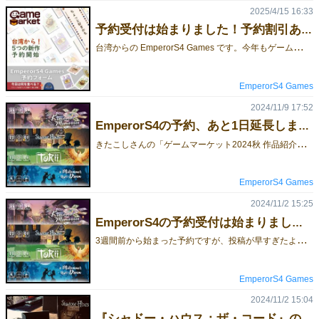
2025/4/15 16:33
予約受付は始まりました！予約割引あり！
台
湾からの EmperorS4 Games です。今年もゲームマーケットに出展いたします！今回はHomosapiens LabやMoaideas Game Designと合同で、【エリア-38】にて出展いたします。今回は自社の新作に加え、台湾のパートナーによる最新作もあわせて、6タイトルの新作ゲームをご用意しております。ぜひこの機会に、ブースまでお立ち寄りください！なお、スーツケースでの持ち込みのため、既存作品はご予約分のみの販売となります。ご希望の方は、お早めの事前予約をおすすめいたします。》》 予約フォーム 《《 【新品】台湾に来たら、何食べたい？ ￥1,500台湾料理の魅力を推理で解き明かせ！食欲の秋にぴったりのカードゲーム！パチっと脱出! (10 to Leave) 原価￥2,000 予約価格￥1,500蚊として、生き残るためには叩かれないことがとても重要です！ネオン転職戦線 (Neon Nexus) 原価￥2,500 予約価格￥2,000未来を賭けた仕事選び、あなたの戦略がネオンを照らす！爆爆ココ(Coco Boom) 原価￥2,500 予約価格￥2,000「プッシュ・ユア・ラック」と反射神経が絶妙に融合したゲームで、ココナッツを集めて高得点を狙い、爆弾を避けよう！ハッカーピース (PWNED!) 予約価格￥2,500罠を張って、圧縮展開！サーバー制覇の瞬間に『PWNED!』を叫べ！青き海の再生 (Echo Wave) 予約価格￥3,000円海を守るか、命を繋ぐか――その手に委ねられた未来！【既作】「好評再販」ゴミ商人 (Trash or Cash) ￥3,500円 - Syzygy Games「好評再販」2024新版 シャドー・ハウス：ザ・コード（Shadow House: The Code) ￥2,000先行体験版購入者には1,000円引きの特別割引があります、割引説明をご確認ください「好評再販」トリイ（Torii) ￥4,500ぶらり、ブラーノ島：ロール＆ライト ￥2,500ぶらり、プロヴァンス ￥2,500ぶらり、ブラーノ島 ￥2,500馭利 交易者 ワールド エクスチェインジャーズ ￥2,500以上全部は日本語ルール付き、予約フォームでルールを確認することができます。 🔶 ご注意事項 🔶ご予約いただいた商品は、当日15時までのお取り置きとさせていただきます。お時間までにお越しいただけますよう、お願いいたします。ご不明な点がございましたら、お気軽にお問い合わせください。🕐 ご予約受付期間：～5月13日（火）15時まで※予定数に達し次第、受付を終了させていただく場合がございます。ご了承ください。ゲームマーケットでお目にかかることを楽しみにしております。よろしくお願い致します。お問い合わせは、メール：service@emperors4.comツイッター（X）：@boardgame_love
EmperorS4 Games
2024/11/9 17:52
EmperorS4の予約、あと1日延長します！
き
たこしさんの「ゲームマーケット2024秋 作品紹介生配信」が明日から始まります。私たち EmperorS4 はDAY2の4番目に紹介される予定です。配信をご覧になって興味を持っていただいた方にも予約の機会を提供するため、締切日を1日延長させていただきます。なお、私たちと合同出展する Icerain Games は6番目の紹介となります。彼らの『真夏の夜の夢』も当店にて予約受付中です！『キモノ・メモリーズ』は予約受付残数が少なくなっており、一部は会場販売分として確保いたします。また、「ハレルヤロックボーイ」[両-G04]も会場での取り扱いがございます見逃した方は、イベント終了後、「ミステリー・トレジャー」で購入することができます。
EmperorS4 Games
2024/11/2 15:25
EmperorS4の予約受付は始まりました！予約割引あり！
3
週間前から始まった予約ですが、投稿が早すぎたようで、リーチ効果が今ひとつでした。そのため、改めて告知させていただきます！台湾からの EmperorS4 Games です。今年もゲームマーケットに出展します！今回は４（3）個の新しいゲームをご用意して参りますので、この機会に是非お立ち寄り下さい。スーツケースで持参するため、既作は予約分のみの販売となります。私たちのゲームにご興味をお持ちでしたら、商品を確保するために、事前予約がおすすめです。製造コストと為替レートの上昇により、一部のゲームの価格が値上げされました。ご迷惑をおかけして申し訳ありません。そのため、今回は4,500円以上のご注文で500円引きとさせていただきます。もし9,000円以上のご注文で1,000円引きとさせていただきますよ。見逃した方は、イベント終了後、「ミステリー・トレジャー」で購入することができます。 【新品】キモノ・メモリーズ/和服印象（Kimono Memories) ￥2,500円カメラマンたちが美しい後ろ姿の写真を競い合う！2人用マジョリティー＆チャレンジングな1人用パズルが楽しめます。シマムラナオさんの『HINADAN』が華麗に変身！2024新版 シャドー・ハウス：ザ・コード（Shadow House: The Code) ￥2,000円先行体験版購入者には1,000円引きの特別割引があります、割引説明をご確認ください探偵たちがパーティー中にヒントを明かし、金庫の鍵を開けようとするシンプルな推理ゲームだ。それぞれの探偵は陣営に属しており、ライバルも家の中にいます。金庫を解除する必要がある一方で、彼らにはもう1つの目的があります。真夏の夜の夢（A Midsummer Night's Dream) ￥2,200円挑戦的なゴーアウト系カードゲーム！プレイヤーは交互に同じランクか1つ上の役を出します。最後の手札を出したプレイヤー以外は減点…さらに、一部のカードには2つのランクがあり、勝負の行方を左右します。リズムある役構築で、突破口を見つけられるか？ トリイ（Torii) ￥4,500円発送が遅れる可能性がありますので、「ミステリー・トレジャー」でご予約ください。入荷が間に合えば、会場で数量限定で販売する予定だ。アブストラクトゲームで、プレイヤーは特殊な能力を持つ森の霊を操作し、ボード上を飛び回りながら追隨者を広めていきます。追隨者が一列に並ぶと、鳥居が建てられ、その地域が守られることになります。【既作】ぶらり、ブラーノ島：ロール＆ライト ￥2,500円ぶらり、プロヴァンス ￥2,500円ぶらり、ブラーノ島 ￥2,500円馭利 交易者 ワールド エクスチェインジャーズ 予約￥2,500円以上全部は日本語ルール付き、予約フォームでルールを確認することができます。【ご注意】ご予約商品は、当日午後4時までをお取り置き期限とさせていただいております。ぜひそれまでにお越しください。11/16（土）のみ受け取り可能です。何かご不明な点などがございましたら、お気軽にお問い合わせください。事前予約は 11月12日 午後13時まで受け付けます。規定数に達しました場合は早期に予約受付を終了させていただく場合がございます。 予約フォームはこちらゲームマーケットでお目にかかることを楽しみにしております。よろしくお願い致します。お問い合わせは、メール：service@emperors4.comツイッター（X）：@boardgame_love
EmperorS4 Games
2024/11/2 15:04
『シャドー・ハウス：ザ・コード』の簡単なプレイの流れ例