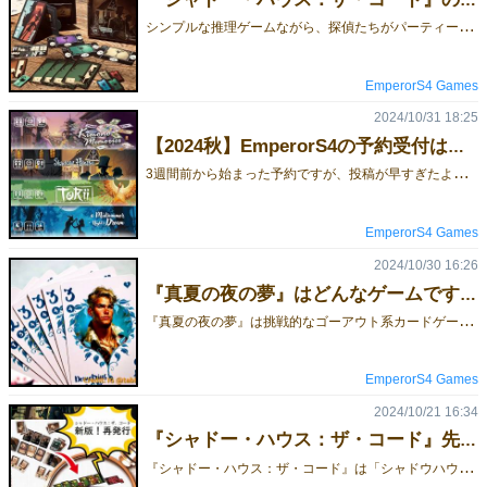
シ
ンプルな推理ゲームながら、探偵たちがパーティー中に金庫の鍵を開けるため、互いにヒントを駆け引きしながら明かしていきます。 ゲームの準備 ゲーム開始時、各プレイヤーには数字の書かれた手がかりカードが配布され、その数字順に裏向きで並べます。ゲームが進むにつれ、カードの間に数字の書かれたタイルが配置され、それが金庫内のカードの数字を推理する手がかりとなっていきます。 手がかりカードを金庫内に設置します 各探偵は陣営に属しており、この家の中にはライバルも存在します。金庫を解除するだけでなく、ライバルの評判を落とすことも勝利への重要な要素となります。金庫の中の数字を完全に特定するまで待っていると、他のプレイヤーに先を越されてしまう可能性があるため、時にはリスクを取って賭けに出る必要もあるでしょう。 ゲームの流れ例 黄色プレイヤーの手がかりカード（実際には裏向きですが、図解用に表示しています）は、自身の陣営カード[5]の両側に数字が配置されています。他のプレイヤーの判断を惑わせるため、意図的に5番を左側に配置しています。 黄色プレイヤーは【1杯いかが？】のアクションを実行。自身は2枚、他プレイヤーは1枚ずつヒントタイルを引くことになります。幸運なことに1と3のタイルを引き、これらは全て自分の手がかりカード列の最左端に配置されていたため、他プレイヤーに新しい情報を与えることなく済みました。 緑色プレイヤーも【1杯いかが？】のアクションを選びましたが、運に恵まれませんでした。引いたヒントタイルの中に、手がかりカードを挟んで左側が2、右側が3というものがあり、結果としてその手がかりカードの数字は2か3のどちらかということが判明してしまいました。 次の青色プレイヤーは、自身の手がかりカードが2枚とも3（実際には裏向きですが、図解用に表示しています）だったため、緑色プレイヤーの手がかりカードは必ず2であると確信できました。 この推理に基づき、青色プレイヤーは【暴露】アクションを使用し、問題の手がかりカードを2と予測することにしました。 他のプレイヤーからの立て続けの攻勢を受け、緑色プレイヤーは【解錠】アクションで金庫内の手がかりカードの数字を予測することを決意しましたが、残念ながら失敗してしまいました！ 最初に【解錠】に失敗したプレイヤーとなったため、「金庫の番人」という役割を担うことになり、陣営キャラクターカードは裏返されました。陣営での勝利を目指すのではなく、新たな勝利条件が設定されます。他プレイヤーの推理判定を行い、失敗するたびにそのプレイヤーからヒントタイル1枚を獲得。3枚集めれば勝利です！ 対決モードでは、探偵たちは順にアクションを選択して秘密を暴き、手がかりの間にヒントを配置します。誰かが金庫の中の正しいパスワードを見つけ出すまでこれを続けます。また、他人の秘密を暴き、他の陣営を脱落させることによっても、勝利点が得られます。 もう一つの陰謀モードでは、探偵たちは互いに協力し合って金庫のパスワードを解読することで名声を手に入れます。しかし、解錠に失敗すると名声を手にすることはできないため、より慎重な決定が求められます。 ゲムマ24秋の予約 数量限定のため、興味のある方はぜひご予約を！会場に来られない方も、ミステリアス・トレジャーでの予約が可能です！ 特別割引のお知らせ 昨年のTGM23秋で先行体験版をご購入いただいた方には、感謝の気持ちを込めて1,000円引きの特別割引を提供しています。前回の予約特典「MDF金庫」または「先行体験版の表紙」をお見せいただくことで、割引が適用されます。
EmperorS4 Games
2024/10/31 18:25
【2024秋】EmperorS4の予約受付は始まりました！予約割引あり！
3
週間前から始まった予約ですが、投稿が早すぎたようで、リーチ効果が今ひとつでした。そのため、改めて告知させていただきます！台湾からの EmperorS4 Games です。今年もゲームマーケットに出展します！今回は４（3）個の新しいゲームをご用意して参りますので、この機会に是非お立ち寄り下さい。スーツケースで持参するため、既作は予約分のみの販売となります。私たちのゲームにご興味をお持ちでしたら、商品を確保するために、事前予約がおすすめです。製造コストと為替レートの上昇により、一部のゲームの価格が値上げされました。ご迷惑をおかけして申し訳ありません。そのため、今回は4,500円以上のご注文で500円引きとさせていただきます。もし9,000円以上のご注文で1,000円引きとさせていただきますよ。見逃した方は、イベント終了後、「ミステリー・トレジャー」で購入することができます。 【新品】キモノ・メモリーズ/和服印象（Kimono Memories) ￥2,500円カメラマンたちが美しい後ろ姿の写真を競い合う！2人用マジョリティー＆チャレンジングな1人用パズルが楽しめます。シマムラナオさんの『HINADAN』が華麗に変身！2024新版 シャドー・ハウス：ザ・コード（Shadow House: The Code) ￥2,000円先行体験版購入者には1,000円引きの特別割引があります、割引説明をご確認ください探偵たちがパーティー中にヒントを明かし、金庫の鍵を開けようとするシンプルな推理ゲームだ。それぞれの探偵は陣営に属しており、ライバルも家の中にいます。金庫を解除する必要がある一方で、彼らにはもう1つの目的があります。真夏の夜の夢（A Midsummer Night's Dream) ￥2,200円挑戦的なゴーアウト系カードゲーム！プレイヤーは交互に同じランクか1つ上の役を出します。最後の手札を出したプレイヤー以外は減点…さらに、一部のカードには2つのランクがあり、勝負の行方を左右します。リズムある役構築で、突破口を見つけられるか？ トリイ（Torii) ￥4,500円発送が遅れる可能性がありますので、「ミステリー・トレジャー」でご予約ください。入荷が間に合えば、会場で数量限定で販売する予定だ。アブストラクトゲームで、プレイヤーは特殊な能力を持つ森の霊を操作し、ボード上を飛び回りながら追隨者を広めていきます。追隨者が一列に並ぶと、鳥居が建てられ、その地域が守られることになります。【既作】ぶらり、ブラーノ島：ロール＆ライト ￥2,500円ぶらり、プロヴァンス ￥2,500円ぶらり、ブラーノ島 ￥2,500円馭利 交易者 ワールド エクスチェインジャーズ 予約￥2,500円以上全部は日本語ルール付き、予約フォームでルールを確認することができます。予約申し込み手続きが完了しますと、受付完了のメールが届いた時点でご予約完了となります。お申し込みお待ちしております。商品を受け取るには「お名前」と「引き換え番号（電話番号下４桁）」が必要ですので、商品代金をご用意の上、予約受付にてお越しください。【ご注意】ご予約商品は、当日午後4時までをお取り置き期限とさせていただいております。ぜひそれまでにお越しください。11/16（土）のみ受け取り可能です。何かご不明な点などがございましたら、お気軽にお問い合わせください。事前予約は 11月12日 午後13時まで受け付けます。規定数に達しました場合は早期に予約受付を終了させていただく場合がございます。 予約フォームはこちらゲームマーケットでお目にかかることを楽しみにしております。よろしくお願い致します。お問い合わせは、メール：service@emperors4.comツイッター（X）：@boardgame_love
EmperorS4 Games
2024/10/30 16:26
『真夏の夜の夢』はどんなゲームですか？
『
真夏の夜の夢』は挑戦的なゴーアウト系カードゲーム！ゲームで最も重要なのは、サマリーカードのランキングに従うことです。プレイヤーは交互に同じランクか1つ上の役を出していきます。最後の手札を出したプレイヤー以外は減点…さらに、一部のカードには2つのランクがあり、勝負の行方を左右します。リズムある役構築で、突破口を見つけられるか？プレイヤー間の出すタイミングと手札の組み合わせをいかにコントロールするかが、ゲームの秘訣となります。 ランキング 4人プレイの場合のセットアップは以下の通りです。サマリーカードの両面を1枚ずつ、そしてワイルドカードとなる三色スミレカードを中央に置きます。各プレイヤーに12枚のカードが配られます。プレイヤーは自分のプレーヤーマーカーの+20の面を10点の位置に置き、これで開始時の持ち点が30点となります。 これがスタートの黄色プレイヤーの手札です。 スタートプレイヤーはツーカードしか出せないため、3, 3で始めることにしました。 赤色プレイヤーは1ランク上の1, 2, 3を出しました。 緑色プレイヤーは同じランクですが、より大きい数字の5, 6, 7を出しました。 4番目の青色プレイヤーはパスを宣言し、三色スミレカードを1枚引きました。 黄色プレイヤーに順番が戻ってきましたが、5, 6, 7は3枚ストレートの中で最大なので、スリーカードしか出せません。 ストレートを作る可能性を残すため、2枚の5を裏返して2, 2, 2を出しました。 赤色プレイヤーが1ランク上の4, 5, 6, 7を出した後、緑プレイヤーの手札ではより良い組み合わせが作れず、三色スミレカードを1枚引かざるを得ませんでした。 ようやくチャンスが回ってきた青色プレイヤーは、2枚の4を裏返して3, 3, 3, 3を出しました。 黄色プレイヤーは待ってましたとばかりに3, 4, 5, 6, 7を出しました。しかし、残りの手札はこのような状態で、どの役も作れません。これからが少し大変そうです。 最高ランクの5枚に達したため、緑色プレイヤーは0, 0を出してサイクルをリセットできます。 他のプレイヤーが全員パスした場合、カードを出したプレイヤーは好きなランクのカードを出すことができます。 このように順番に出し合い、プレイヤーが最後の手札を出し切るか、三色スミレカードが尽きた後にプレイヤーがパスを選択した場合、ゲームは終了します。パスを選んだプレイヤーは追加で10点が引かれます。 このようにゲームは出すタイミングを把握しながら進み、残った手札にはマイナスポイントが付き、三色スミレカードは3点のマイナスとなります！とても便利ですが、リスクも伴います。 現在、ゲームは予約受付中です！興味のある方はお見逃しなく！ 予約説明 ゲームルール
EmperorS4 Games
2024/10/21 16:34
​​​​​​​『シャドー・ハウス：ザ・コード』先行体験版購入者向け特別割引
『
シャドー・ハウス：ザ・コード』は「シャドウハウスシリーズ」の最新作です。昨年のTGM23秋に先行体験版が発売され、今回は複雑な問題を削除し、手順を簡略化した新版になりました。 探偵たちがパーティー中にヒントを明かし、金庫の鍵を開けるシンプルな推理ゲームです。各探偵は陣営に属し、この家の中にはライバルも存在します。金庫を解除するだけでなく、ライバルの評判を落とすことも目標となります。 ゲーム開始時、各プレイヤーには数字が書かれた手がかりカードが配布され、その数字順にカードを裏向きで並べます。ゲームが進むと、カードの間に数字が書かれたタイルを配置し、それがプレイヤーのカードの数字を推理する手がかりとなります。 金庫の中の数字を特定するまで待っていると、他のプレイヤーに先を越される可能性があるため、時にはリスクを取って賭けに出る必要があるかもしれません。 特別割引のお知らせ 昨年のTGM23秋で先行体験版をご購入いただいた方には、感謝の気持ちを込めて1,000円引きの特別割引を提供しています。前回の予約特典「MDF金庫」または「先行体験版の表紙」をお見せいただくことで、割引が適用されます。 予約フォームをぜひご確認ください！