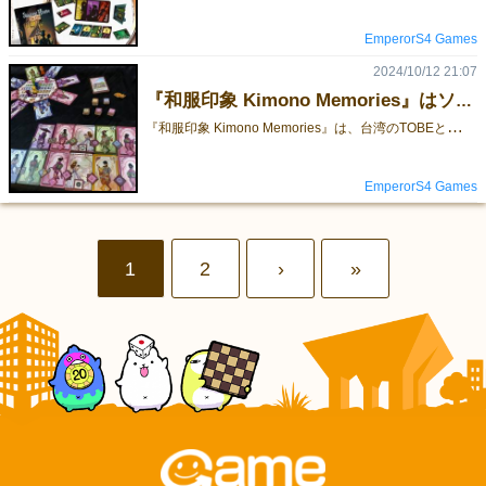
EmperorS4 Games
2024/10/12 21:07
『和服印象 Kimono Memories』はソロプレイも可能！
『
和服印象 Kimono Memories』は、台湾のTOBEとドイツのEssen Spielで発売され、東京ゲームマーケット2024秋にも登場！ この2人用対戦ゲームでは、環状ドラフトでカードを選び、自分だけのアルバムピラミッドを作ります。目的は、同じ着物を着た美しい女性たちを集めて、最終的に最高の影響力を獲得することです。 美しい世界観を持つ「花見小路」シリーズの一部で、「聖杯サクセション」や「シンデレラが多すぎる」のデザイナー、シマムラナオさんによって制作されました。 2人用のゲームですが、少し難易度の高いソロモードも用意されています。あなたが写真をドラフトする一方で、対戦相手のファニーもアルバムを作成していきます。果たして、12ターン以内に彼女より優れた写真アルバムを完成させられるでしょうか？ 以下はソロルールの概要であり、完全な上級者モードについてはこちらのリンクを参照されたい。 ソロゲームでは、ライバルのバーチャル写真家ファニーと最高の写真を撮ることを競う。 以下を除く基本モードのセットアップに従う： ステップ3：山札を組む前に物品カードを取り除きます。物品カードはソロゲームでは使用しません。 山札の隣に、カードは引かれません。 ステップ6：初期カードを2枚とも取り、あなたの前に並べて置き、遠い方をファニーのカードとする。 ゲームの進行： ソロには段がなく、カードは左右どちらかにしか置けません。 ファニーもあなたもネコタイルを集めることはなく、ネコアイコンを奪い合うことになります。 カメラマンコマを時計回りに2歩、または3歩移動させます。自分は停止する直前にまたいだゲームカード1枚を取り、その前のカードをファニーにします。 ファニーのゲームカードを以下のルールに従って配置します： 着物アイコン（半分） に基づいて完全な着物アイコンを完成させ、対応するタイルを配置することが優先されます 左右どちらかの着物アイコンが完成しない場合、カード上の紋章の位置で配置を決定します。 紋章が左側にある場合はアルバムの左側に、右側にある場合はアルバムの右側に配置します。 この過程でも、ゲームボードは着物アイコンの保有者を記録するために使用することができます。 カメラマンコマから最も遠いスペースからカードを補充します。 最後のカードが残るまでプレイし、ファニーに渡します。その後、ゲームは終了です。 ゲーム終了 ファニーとあなたは、トラック上の着物得点コマの位置を比較し、それぞれのコマを集める。コマが真ん中にあれば、ファニーがコマを集める。 ネコアイコンの合計数を比較し、より多くのネコアイコンがある側がスタートプレーヤータイルを得る。 勝利条件 ゲームに勝つためには、ファニーよりも2つ以上の着物得点コマ／スタートプレーヤータイルを獲得する必要があります。 ゲームの紹介 予約説明
EmperorS4 Games
1
2
›
»