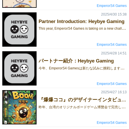
EmperorS4 Games
2025/4/30 15:38
Partner Introduction: Heybye Gaming
T
his year, EmperorS4 Games is taking on a new challenge.In addition to co-exhibiting with other Taiwanese publishers, we are also supporting new titles from independent Taiwanese designers and studios who may find it difficult to visit Japan directly. We’re helping provide opportunities for pre-ordering their games in Japan.We hope not only to showcase the appeal of the games themselves, but also to introduce the creative studios and designers behind them. Today, we’re excited to feature Heybye Gaming, the creator of the two-player abstract strategy game PWNED! Heybye GamingHeybye Gaming is the board game design label backed by Heybye+ Design Studio, based in Taipei. Its flagship title, the two-player abstract strategy game “PWNED!”, launched in May, 2025. Heybye+ Design StudioIs a branding-led design studio based in Taipei.Heybye+ Design Studio helps brands build a clear and complete world around their ideas, making it easier for them to stand out and connect with people when entering the market. We focus on creating useful and ready-to-go designs that are both practical and full of personality.Our style is bold, cute, and a little quirky—great for anyone who wants their brand to feel fun, different, and full of character.We work in both Traditional Chinese and English, and offer services like brand design, marketing visuals, and Traditional Chinese copywriting. "PWNED" is now pre-ordering for Game Market 2025 Spring. English rules
EmperorS4 Games
2025/4/28 14:51
パートナー紹介：Heybye Gaming
今
年、EmperorS4 Gamesは新たな試みに挑戦します。台湾の他出版社との合同出展に加え、日本への直接訪問が難しい台湾のインディーズデザイナーやスタジオの新作もサポートし、日本での事前予約ができる機会を提供します。ゲームそのものの魅力だけでなく、彼らのスタジオやクリエイティブ活動も知っていただきたいと考えています。今回ご紹介するのは、2人用アブストラクト戦略ゲーム『ハッカーピース-PWNED!-』を制作した、Heybye Gamingです。Heybye GamingHeybye Gamingは、台北を拠点とするHeybye+ Design Studioによるボードゲームデザインレーベルです。旗艦タイトルである2人用アブストラクト戦略ゲーム『ハッカーピース-PWNED!-』は、2025年5月にリリースします。Heybye+ Design StudioHeybye+ Design Studioは、台北を拠点とするブランディング主導型のデザインスタジオです。ブランドのアイデアを核に、明確で一貫した世界観を構築し、市場参入時に際立ち、ユーザーとのつながりを深めるサポートを行っています。実用的でありながら個性あふれるデザインを目指し、すぐに活用できるクリエイティブを提供しています。デザインスタイルは、大胆で、可愛らしく、ちょっとクセのあるテイスト。「楽しく、ユニークで、キャラクター性豊かな」ブランドイメージを目指す方にぴったりです。繁体字中国語と英語の両方に対応しており、ブランドデザイン、マーケティングビジュアル制作、繁体字コピーライティングなどのサービスを展開しています。 『ハッカーピース-PWNED!-』はゲームマーケット2025春にて、事前予約受付中！ぜひこの機会にチェックしてみてください！日本語ルール
EmperorS4 Games
2025/4/27 16:13
『爆爆ココ』のデザイナーインタビュー
昨
年、台湾のオリジナルボードゲーム博覽会で完売し、現在は印刷準備中のクラウドファンディング中です！デザイナーがその設計過程をシェアしています。下記のYouTube欄をご覧ください。日本語字幕もありますので、表示されない場合はCC字幕設定をご利用ください。 ルール概要今回の合同出展では【エリア-38】にて出展いたします、EmperorS4 Gamesのご予約いただけるゲームの一覧はこちらです。
EmperorS4 Games