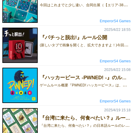
今
回はこれまでと少し違い、合同出展（【エリア-38】）に加えて、台湾のインディーズデザイナーや小規模スタジオの作品も多数お手伝いし、日本にお届けしています。すでにご案内した作品に加え、急遽『青き海の再生』という新作が追加されました！海洋生態の回復をテーマにした作品で、🎲「ダイスによる行動選択」🌊「動的に変化する生態系」🧩「リソース管理戦略」といった要素を楽しめるゲームです！詳しくはこちらをクリック（ルールのダウンロードもこちら）！⭣青き海の再生 (Echo Wave) 予約価格￥3,000円海を守るか、命を繋ぐか――その手に委ねられた未来！ なお、スーツケースでの持ち込みのため、既存作品はご予約分のみの販売となります。ご希望の方は、お早めの事前予約をおすすめいたします。》》 予約フォーム 《《 【新品】台湾に来たら、何食べたい？ ￥1,500台湾料理の魅力を推理で解き明かせ！食欲の秋にぴったりのカードゲーム！パチっと脱出! (10 to Leave) 原価￥2,000 予約価格￥1,500蚊として、生き残るためには叩かれないことがとても重要です！ネオン転職戦線 (Neon Nexus) 原価￥2,500 予約価格￥2,000未来を賭けた仕事選び、あなたの戦略がネオンを照らす！爆爆ココ(Coco Boom) 原価￥2,500 予約価格￥2,000「プッシュ・ユア・ラック」と反射神経が絶妙に融合したゲームで、ココナッツを集めて高得点を狙い、爆弾を避けよう！ハッカーピース (PWNED!) 予約価格￥2,500罠を張って、圧縮展開！サーバー制覇の瞬間に『PWNED!』を叫べ！ 【既作】「好評再販」ゴミ商人 (Trash or Cash) ￥3,500円 - Syzygy Games「好評再販」2024新版 シャドー・ハウス：ザ・コード（Shadow House: The Code) ￥2,000先行体験版購入者には1,000円引きの特別割引があります、割引説明をご確認ください「好評再販」トリイ（Torii) ￥4,500 予約価格￥4,000ぶらり、ブラーノ島：ロール＆ライト ￥2,500ぶらり、プロヴァンス ￥2,500ぶらり、ブラーノ島 ￥2,500馭利 交易者 ワールド エクスチェインジャーズ ￥2,500以上全部は日本語ルール付き、予約フォームでルールを確認することができます。 🔶 ご注意事項 🔶ご予約いただいた商品は、当日15時までのお取り置きとさせていただきます。お時間までにお越しいただけますよう、お願いいたします。ご不明な点がございましたら、お気軽にお問い合わせください。🕐 ご予約受付期間：～5月13日（火）15時まで※予定数に達し次第、受付を終了させていただく場合がございます。ご了承ください。ゲームマーケットでお目にかかることを楽しみにしております。よろしくお願い致します。お問い合わせは、メール：service@emperors4.comツイッター（X）：@boardgame_love
EmperorS4 Games
2025/4/22 18:55
『パチっと脱出!』ルール公開
(
新しいタブで画像を開くと、拡大できますよ！)今回のゲムマ2025春は合同出展で、【エリア-38】にて出展いたします。》》 予約フォーム 《《
EmperorS4 Games
2025/4/22 15:08
『ハッカーピース -PWNED! -』のルール概要
ゲ
ームルール概要『PWNED! ハッカーピース』は、圧縮・解凍によるデータ操作と、隠された爆弾による駆け引きが熱い、2人用の頭脳系ネットワーク対戦ゲームです。プレイヤーは「プラス」「マイナス」のハッカーチームに分かれ、それぞれのサーバーを守りつつ、相手のサーバーへの侵入を狙います。ゲームの流れ準備 各プレイヤーは自チームの駒を選び、スタート位置に1枚配置。さらに、数字面を伏せた爆弾から1枚を引いて、自身の“地雷”を秘密裏にセットします。ターンで行動 手番では、以下4つのアクションから2回行動を選んで実行（同行動も可）： - 移動：隣接するマスに駒を動かす - コピー：隣接マスに新しい駒を生成 - 圧縮：線で繋がった3枚の駒を1マスに重ねる - 解凍：重ねた3枚の駒を別方向に展開削除（フリーアクション）自駒2枚で相手の駒を挟めば、相手の駒を削除可能。削除した駒が爆弾だった場合、両端の駒も巻き込まれて削除されます。“回線切れ”に注意！常に、相手の駒から自分のサーバーまで、少なくとも1つの接続（または空マス）が保たれている必要があります。地雷などで接続が切れた場合は、速やかに回復しないと反則になります。勝利条件最初に自駒を相手のサーバーに送り込み、「PWNED!（ハック完了）」と叫んだプレイヤーが勝者！また、相手に勝ち目がないと判断した場合も「PWNED!」を宣言して勝利することができます。今回の合同出展では【エリア-38】にて出展いたします、EmperorS4 Gamesのご予約いただけるゲームの一覧はこちらです。ご予約は下記からどうぞ。》》 予約フォーム 《《
EmperorS4 Games
2025/4/19 15:18
『台湾に来たら、何食べたい？』ルール公開
『
台湾に来たら、何食べたい？』の日本語ルールのレイアウトが完成しました！ゲームの内容や遊び方を事前に確認したい方は、ぜひこちらをご覧ください。当日は紙のルールもご用意しています。気になる点があれば、お気軽にお問い合わせください！ 今回の合同出展では【エリア-38】にて出展いたします、EmperorS4 Gamesのご予約いただけるゲームの一覧はこちらです。ご予約は下記からどうぞ。》》 予約フォーム 《《