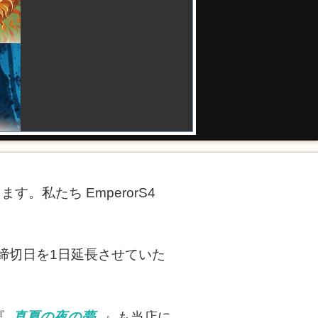
す。私たち EmperorS4
締切日を1日延長させていた
『
真夏の夜の夢
』も当店に