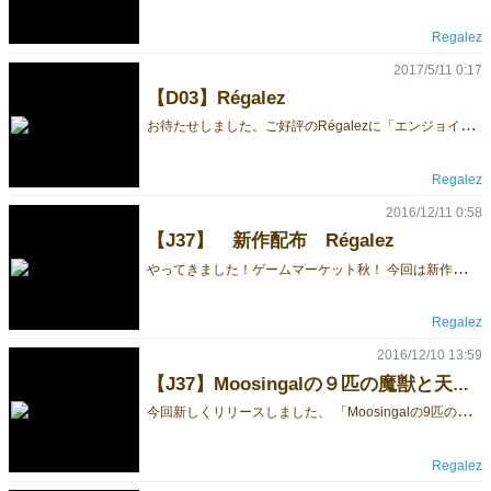
Regalez
2017/5/11 0:17
【D03】Régalez
お
待たせしました。ご好評のRégalezに「エンジョイルール」が出来ました！ 「得点の仕方が難しい。」 「見かけに比べてルールが意地悪。」 という声にお答えして、得点の方法を一種類にし、マイナス得点をなくしました。 お子さんと一緒にお楽しみください。 従来のルールを「プロフェッショナルルール」としました。 Régalezの深みを味わいたい方は「プロフェッショナルルール」でお楽しみください。
Regalez
2016/12/11 0:58
【J37】 新作配布 Régalez
や
ってきました！ゲームマーケット秋！ 今回は新作を2作ひっさげてきました。 「Régalez Triangle」 おなじみRégalezの廉価ばんです。赤・青・紫からお好きな色を選んでください。 1人でも遊べます。 プレイ人数： １～2人 プレイ時間： 15～20分 価格：1500円 本格的に遊びたい方は、オリジナルのRégalezをどうぞ。 プレイ人数 : 1～6人 プレイ時間： 50分～60分 価格：４０００円 「Nine Beasts and Crusaders in Moosingal」 トランプにプラスする、Trumplusシリーズ第一段。 ジレンマゲームです。皆で魔獣を倒しつつ、お互いに点を競い合います。 ゲームであなたの性格が分かるかも。 アールヌーボ風の図柄もお楽しみください。 プレイ人数： 2～5人 プレイ時間：約30分 価格：1500円 regalez.game@gmail.com
Regalez
2016/12/10 13:59
【J37】Moosingalの９匹の魔獣と天空の騎士団のセット内容
今
回新しくリリースしました、 「Moosingalの9匹の魔獣と天空の騎士団」です。 普段はトランプとしても使用できます。 トランプにプラスする、Trumplusシリーズの第一段です。 皆で力を合わせて、魔獣を倒します。しかし勝敗は、各個人の点数で決まります。 協力するか、出し抜くか。ジレンマゲームです。 アールヌーボー調の図柄もお楽しみください。 regalez.game@gmail.com
Regalez