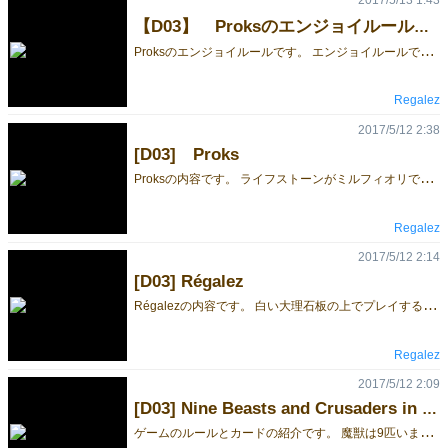
【D03】 Proksのエンジョイルールです。
P
roksのエンジョイルールです。 エンジョイルールで楽しんだ後はアブストラクトルールでもお楽しみください。
Regalez
2017/5/12 2:38
[D03] Proks
P
roksの内容です。 ライフストーンがミルフィオリで出来ています。 かわいい絵柄も楽しんでください。
Regalez
2017/5/12 2:14
[D03] Régalez
R
égalezの内容です。 白い大理石板の上でプレイすると最高です！ 美しいパターンの変化をお楽しみください。
Regalez
2017/5/12 2:09
[D03] Nine Beasts and Crusaders in Moosingal
ゲ
ームのルールとカードの紹介です。 魔獣は9匹います。 騎士団になって皆で戦いましょう。 でも、最後は個人得点が多い人が勝ちです。 協力して魔獣に勝つか、仲間を裏切るか、究極の選択をお楽しみください。