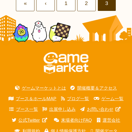
«
‹
1
2
3
ゲームマーケットとは
開催概要＆アクセス
ブース＆ホールMAP
ブログ一覧
ゲーム一覧
ブース一覧
出展申し込み
お問い合わせ
公式Twitter
来場者向けFAQ
運営会社
利用規約
個人情報保護方針
開催データ