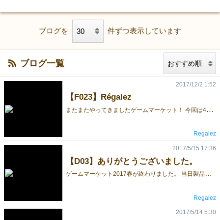
ブログを
件ずつ表示しています
ブログ一覧
2017/12/2 1:52
【F023】Régalez
ま
たまたやってきましたゲームマーケット！ 今回は4回目の出店です。 今回の新作は「ESPレンジャー」協力型の超能力ゲームです。 テレパシーで宇宙人とコミュニケーションをとって人類を救おう！ これまでの作品もそろっています。是非お立ち寄りください。 これまでのゲーム 1．Régalez カタバミをモチーフとしたアートゲームです。新しく、ベーシックルールを追加しました。 2．Proks バクテリアの守護神となって生き残りをかけて戦います。アートゲーム第二弾。ミルフィオーリのライフストーンがかわいいです。 3．Nine Beast and Crusaders in Moosingal ジレンマ型のTrumplus シリーズ第一弾 4．ESP レンジャー 協力型の超能力ゲームです。Trumplusシリーズ第二弾
Regalez
2017/5/15 17:36
【D03】ありがとうございました。
ゲ
ームマーケット2017春が終わりました。 当日製品をご購入頂きました方。試遊をして下さった方。また、ブースでゲームの内容を聞いて下さった方。誠にありがとうございました。 もし、何か不明な事があれば、下記メールアドレスにご連絡下さい。 次回またお会いできることを楽しみにしています。 一石 耀 regalez.game@gmail.com
Regalez
2017/5/14 5:30