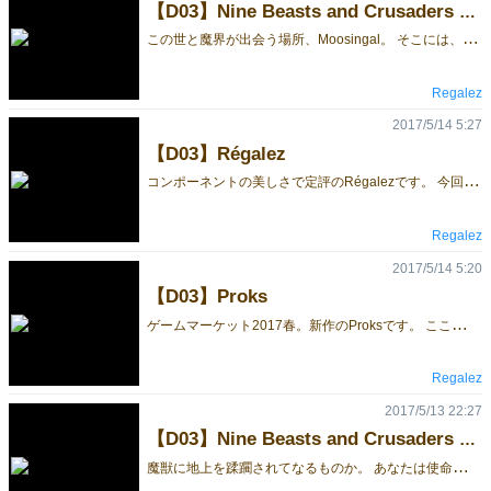
【D03】Nine Beasts and Crusaders in Moosingal
こ
の世と魔界が出会う場所、Moosingal。 そこには、古に人類に奪われた地上を蹂躙せしめんと9匹の最強の魔獣が集結していた。 「魔獣から、人類を守らなければ！」 各地の騎士団が立ち上がった。 Moosingalに乗り込んだ騎士団は、 古代の伝説を聞いた。 「五首のドラゴンだけは狩ってはならない。」 魔獣の呪いに苦しめられ、人間界に紛れ込んだ魔獣の手下に翻弄されながらも、天使人類の力を借りて戦いを終えた騎士団。しかし、そこには最も恐ろしい魔獣である人間達の野望が渦巻いていた。 Trumplusシリーズ第一弾。 アールヌーボ調の絵柄もお楽しみ下さい。
Regalez
2017/5/14 5:27
【D03】Régalez
コ
ンポーネントの美しさで定評のRégalezです。 今回、新しくエンジョイルールーを設定しました。 奥深いRégalezのゲームもお楽しみ下さい。
Regalez
2017/5/14 5:20
【D03】Proks
ゲ
ームマーケット2017春。新作のProksです。 ここは、Mr. Boonの体の中。 僕は、かわいい微生物：Prok達の守護神です。 大変、他にもいっぱい守護神が・・・。 負けないように僕のProk達を育てなくっちゃ。 進化させたり、増やしたり、卵を産ませたり。 わーっ、Mr. Boonが抗生剤を注射しちゃった。 僕のProk達が弱っていくー。神様助けてー。 あっ、僕が神様だった。 運と勘とちょっとの知恵で生き残れ！ かわいいガラスの花、ミルフィオリも楽しんでください。
Regalez
2017/5/13 22:27
【D03】Nine Beasts and Crusaders in Moosingal
魔
獣に地上を蹂躙されてなるものか。 あなたは使命に燃えて立ち上がった騎士団の一人です。 皆で力を合わせて魔獣を倒そう！ しかしその影では戦いの後の人間達の覇権争いが渦巻いていました。 「最も恐ろしい魔獣」 ロンドン動物園の鏡の下にはそう書いてあります。 貴方は本当は魔獣なのでは・・・ トランプに機能を追加する。 Trumplusシリーズ第一弾 「Moosingalの9匹の魔獣と天空の騎士団」をお楽しみください。