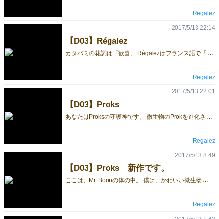
Regalez
2017/5/13 22:14
【D03】Régalez
カ
タバミの花詞は「歓喜」 Régalezはフランス語で「楽しむ」という意味です。 そのコンポーネントのかわいさには定評があります。 ゲームをしながらアートする。アートゲームのRégalezの美しさをお楽しみ下さい。
Regalez
2017/5/13 22:01
【D03】Proks
あ
なたはProksの守護神です。 微生物のProkを進化させたり、増殖させたり卵を産ませたりして育てます。 抗生物質を注射されるとProkが死んでしまうことがあります。 上手く勘を働かせて、Proksを生き残らせましょう。 Prokはライフストーンを3つ持っています。 ライフストーンはガラスの花、ミルフィオリで出来ています。 かわいいミルフィオリを楽しんでください。 エンジョイルールは坊主めくりの進化形。お子さんとと一緒に楽しめます。 アブストラクトルールは真剣勝負。しかも、5人まで一緒にプレイ出来ます。 アートゲーム第二弾、Proksをお楽しみ下さい。
Regalez
2017/5/13 8:49
【D03】Proks 新作です。
こ
こは、Mr. Boonの体の中。 僕は、かわいい微生物：Prok達の守護神です。 大変、他にもいっぱい守護神が・・・。 負けないように僕のProk達を育てなくっちゃ。 進化させたり、増やしたり、卵を産ませたり。 わーっ、Mr. Boonが抗生剤を注射しちゃった。 僕のProk達が弱っていくー。神様助けてー。 あっ、僕が神様だった。 運と勘とちょっとの知恵で生き残れ！ アートゲームシリーズ第二弾 微生物の生と死のダイナミズムを再現！ かわいいガラスの花・ミルフィオリの世界を！
Regalez
2017/5/13 1:43