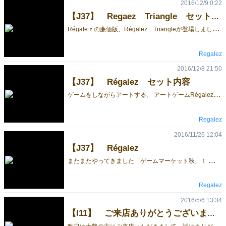
2016/12/9 0:22
【J37】 Regaez Triangle セット内容
R
égaleｚの廉価版、Régalez Triangleが登場しました。 オリジナルを三つに分けて、赤・青・紫の三種類のかわいいボックスに入っています。 タイルは３５枚。プレイ時間は２０分です。 本格的に遊びたい方は、オリジナルのRégalezをどうぞ。
Regalez
2016/12/8 21:50
【J37】 Régalez セット内容
ゲ
ームをしながらアートする。 アートゲームRégalezのパッケージ内容の写真です。 白い大理石の上でプレイすると、アート感が一段とアップします。 プレイにつれて、色々な形に変化します。その変化は１０の１４４通り以上。 でも、ゲームは本格的。知力・勘・運で勝負します。 ブースに遊びに来てね！
Regalez
2016/11/26 12:04
【J37】 Régalez
ま
たまたやってきました「ゲームマーケット秋」！ 今回は、ご好評の「Régalez」の廉価版「Régalez Triangle」を発売します。 オリジナルを青・赤・紫の三つのパッケージに分け、お手軽な値段で気軽に楽しめるようにしました。これまで高価で手の出なかったあなたにおすすめです！ また、新しく、トランプにプラスしたTrumplusシリーズ第一段 「Nine Beasts and Crusaders in Mooingal （Moosingalの9匹の魔獣と天空の騎士団）」 を発売します！ 是非お立ち寄りください！ regalez.game@gmail.com
Regalez
2016/5/6 13:34
【I11】 ご来店ありがとうございました。
昨
日は大勢の方にご来店いただきまして、誠にありがとうございました。 さくさんのご感想や、ご指摘も頂きまして、今後の活動に活かしていきたいと思います。 何か不明な点や、ご要望がありましたら、下記のメールへご連絡ください。 また、お会いできる日を楽しみにしております。 e-mil: regalez.game@gmail.com