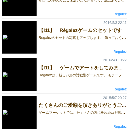
Regalez
2016/5/3 22:11
【I11】 Régalezゲームのセットです
R
égalezのセットの写真をアップします。 飾っておくだけでも綺麗です。 白い大理石が似合っています。 是非、楽しんで下さい。 体験コーナーもあります。 一度覗いてください。
Regalez
2016/5/3 10:22
【I11】 ゲームでアートをしてみませんか？
R
egalezは、新しい形の対戦型ゲームです。 モチーフは、カタバミ。 クローバーと似ていますが、葉っぱがハートの形をしています。 タイルを繋げて、枝を伸ばしていきます。 チャンスが来たら枝を切り取って、得点ゲット！ 枝が伸びたり、縮んだり。くるくる変わる形も楽しんでください。 regalez.game@gmail.com
Regalez
2015/5/7 20:27
たくさんのご愛顧を頂きありがとうございました。
ゲ
ームマーケットでは、たくさんの方にRégalezを購入していただきありがとうございました。また、体験コーナーでも多くの方にプレイしていただきまして、感謝しております。もしゲームのことでご質問やご意見がありましたら、下記のメールアドレスへご連絡下さい。 regalez.game@gmail.com
Regalez