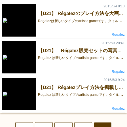
2015/5/4 8:13
【D21】 Régalezのプレイ方法を大画面で表示しました。
R
egalezは新しいタイプのartistic gameです。タイルの同じ色のサイドを繋げて枝を伸ばしていきます。チャンスを生かして枝を切り取り、いかに多く得点できるかが勝負の鍵です。タイルの並べ方や機能タイルを使って相手の得点を邪魔したり、知力・勘・運が勝敗を左右します。”Régalez"はフランス語で「歓喜」、モチーフとなったカタバミの花詞です。
Regalez
2015/5/3 20:41
【D21】 Régalez販売セットの写真です
R
egalez は新しいタイプのartistic gameです。タイルの同じ色のサイドを繋げて枝を伸ばしていきます。 チャンスを生かして枝を切り取り、いかに多く得点できるかが勝負の鍵です。タイルの並べ方や機能タイルを使って相手の得点を邪魔したり、知力・勘・運が勝 敗を左右します。”Régalez”はフランス語で「歓喜」、モチーフとなったカタバミの花詞です。 Régalezの販売セットの写真です。 105枚のタイルはアクリル製、40個のCropはベネチアンガラスを使用しています。 ゲーム中の写真です。 代理石の上でもいい感じです。 オリジナルサイコロとオリジナルコインも付いてます。
Regalez
2015/5/3 9:24
【D21】 Régalezプレイ方法を掲載しました。
R
egalez は新しいタイプのartistic gameです。タイルの同じ色のサイドを繋げて枝を伸ばしていきます。 チャンスを生かして枝を切り取り、いかに多く得点できるかが勝負の鍵です。タイルの並べ方や機能タイルを使って相手の得点を邪魔したり、知力・勘・運が勝 敗を左右します。”Régalez”はフランス語で「歓喜」、モチーフとなったカタバミの花詞です。
Regalez