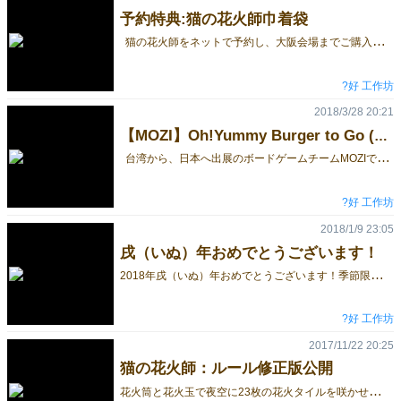
予約特典:猫の花火師巾着袋
猫の花火師をネットで予約し、大阪会場までご購入してくださった方には数限定の巾着袋を差し上げます。 大阪ゲームマーケットの予約フォーム ブース番号F15 ハロー工房 予約→Go! #CatTower #猫の花火師 #ゲムマ #ゲームマーケット #ボードゲーム #boardgame #ＡＺＡ
?好 工作坊
2018/3/28 20:21
【MOZI】Oh!Yummy Burger to Go (おいしいバーガー)
台湾から、日本へ出展のボードゲームチームMOZIです！ 今回MOZIの新製品は以下のフォトにご覧のようにであります、皆さんぜひMOZIのブースF15(ハロー工房)に来てで、ゲームを体験してください。
?好 工作坊
2018/1/9 23:05
戌（いぬ）年おめでとうございます！
2
018年戌（いぬ）年おめでとうございます！季節限定のLED提灯を開発しました！
?好 工作坊
2017/11/22 20:25
猫の花火師：ルール修正版公開
花
火筒と花火玉で夜空に23枚の花火タイルを咲かせ、きれいな花火模様を夜空のボードに打ち上げて、高得点を競うゲームです。 予約フォームはこちらです