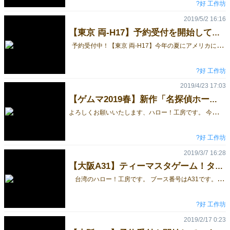
?好 工作坊
2019/5/2 16:16
【東京 両-H17】予約受付を開始しています！
予約受付中！【東京 両-H17】今年の夏にアメリカにも発売するという大人気ゲームタピオカミルクティーが東京にやってまいりました！
?好 工作坊
2019/4/23 17:03
【ゲムマ2019春】新作「名探偵ホームフジ」で出展します。
よ
ろしくお願いいたします、ハロー！工房です。 今回は東京のゲームマーケットに出店します！ プレイ人数：2～5人 時間：10分 年齢：6才以上 日本語ルール付
?好 工作坊
2019/3/7 16:28
【大阪A31】ティーマスタゲーム！タピオカミルクティー
台湾のハロー！工房です。 ブース番号はA31です。 よろしくお願い致します。 予約受付中！【大阪A31】今年の夏にアメリカにも発売するという大人気ゲームタピオカミルクティーが大阪にやってまいりました！ ティーマスタゲーム！タピオカミルクティー プレイ人数：1-5人 時間：20分 年齢：8才以上 日本語ルール付 台湾のバンドシェイクティー専門店へようこそ！ティーマスターになって頂き、お客様の注文をたくさん作りましょう！ 猫タウワー 対象年齢: 4歲以上 適応人数: 2～4人 所要時間: 約10分間～15分間 ゲームの目的：手札の猫カードをを早く出し切ったプレイヤーが勝利者になります。 遊び方：手番が回ってきたら、サイコロを振り、プレイヤーはサイコロの出目に相応した動きをします。 原民部落 プレイ人数：3～6人 時間：15~30分 年齢：6才以上 日本語ルール付 台湾には16もの原住民が存在している。 彼らは文字を持たず文化の伝承は長老の言い伝えのみで行われている。 あなたは郷土研究員となって台湾各地で行われるお祭りを巡り、 彼らの「文明の欠片」を集めて、研究成果（得点）をゲットしよう！ 16族もの原住民集落へ探索し、台湾の各地で文化の欠片を集め、研究結果をたくさん得た者が勝者になります！ 予約受付中！【大阪A31】今年の夏にアメリカにも発売するという大人気ゲームタピオカミルクティーが大阪にやってまいりました！
?好 工作坊
2019/2/17 0:23