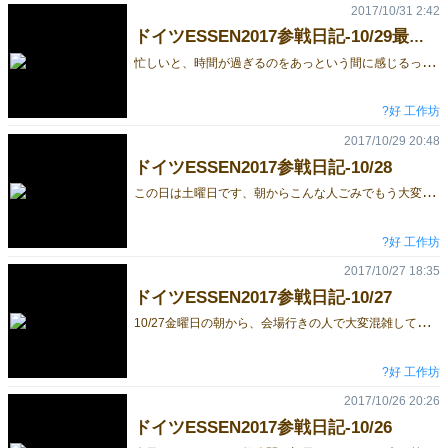
2017/10/31 2:42
ドイツESSEN2017参戦日記-10/29最終日
忙
しいと、時間が過ぎるのをあっという間に感じるって本当ですね。今日はアメリカの大手企業が来てくれて、全商品をアメリカ、イギリス、オーストラリア向けに出版し、書店さんなどのルートに流通するなどの話を約束してくれました。自分の作品が世界に通用するとか、海外の方に認めてくれるとかは考えずに、只々一所懸命やってきたので、こんな話がいただけるなんて、いまだに実感がありません。これからの私は多分今までと変わらず、好きなものに没頭し、皆さんが笑顔になれるゲームを作り続けるでしょうけど、このブログを見てくれたあなたにも含めて、６年間支えてくれた方々に本当に本当に感謝しております。今後もどうぞよろしくお願いいたします。
?好 工作坊
2017/10/29 20:48
ドイツESSEN2017参戦日記-10/28
こ
の日は土曜日です、朝からこんな人ごみでもう大変！NIKOに教えてもらったことは、一駅早めに降りて、裏にある臨時入り口から入ること。結果的にとても良かったです！のんびりした気分で会場に入ったもので、「やるぞ！」の写真を一枚！ちなみに、今回のブース申請はMOZIゲームと一緒なので、共同ブースになります。土日はファミリー連れが沢山来る日らしいので、みんな気合い入れています。夜は美味しいビールと食事に誘われて、帰宅した時点で満足しすぎてすぐ寝てしまいました。携帯が電源切れで写真が撮れなかったのはちょっと残念ですが、会話と食事に集中できたから、とても満足しています。 ところで、「猫の花火師」はアメリカのリビュアさんの映像に続き、昨日来てくださったメディアさん（知名なネット評論誌らしい）にも報道されました！ https://goo.gl/7SBMuR ボードゲームの世界頂点であるドイツ、日本のニューステレビNEWS ZERO、今日のBGG生放送などなど…「猫の花火師」は本当にたくさんの方に愛されるのねとやっと実感が湧いてきました！
?好 工作坊
2017/10/27 18:35
ドイツESSEN2017参戦日記-10/27
1
0/27金曜日の朝から、会場行きの人で大変混雑しています。土日はもっとすごいのでは？！ ゆうべ、NIKOさんが記録してくれた「購入者のコメント」を読みました。 ★猫の花火師：「見たことがない面白い遊び方に惹かれました」、「面白かったからクリスマスプレゼントはこれにしました」などがうれしくて...そして「内容の量が豊富で、その値段は採算できますか？」こんなものありました。これが一番ぐっときたのかな、泣きそうです、親身になってくださったのね(´；ω；`)ｳｩｩありがとうございます。 ★タピオカミルク：「もっと買いたかったのに、完売されるなんて、通販で買えますか？」、「こんなパズルゲームみたことがない、デザイナーさんがすごい」など(*ﾉωﾉ)...さすがボードゲーム界で最大規模なイベントですね。 今日のスケジュールも海外出版社や問屋さんで埋まっています、良い知らせがきました！今のところ、スペイン、アメリカ、ボーランド社から翻訳出版の話が決まりました！ こんないい結果がでるなんて(´；ω；`)…私の作品を支持してくださった方々とFACIO社の社長さんのおかげさまです。本当に本当に感謝しております。今日もがんばるぞ！
?好 工作坊
2017/10/26 20:26
ドイツESSEN2017参戦日記-10/26