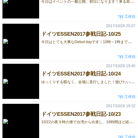
今
日はイベントの一般公開、初日になります！来る前にいろいろな国から猫の花火師に興味があるというオファーがきたので、ブースの販売はNIKOとJONANUSさんたちに任せました。何を隠そう、私はコミュニケーションの英語しかできませんので( ´艸｀)。でも、来る前にいろいろ調べて、仕事内容を決めてきたり、英文のSOPを作ったりした甲斐がありました。 ブースの位置は会場の一番奥にある８号館にあり、とても不安でしたが、午前中の状況がとてもよくて！まずひと安心かな～ １５分後はボーランドの出版社さんと昼食をする約束をしたので、すこししかブログを書けませんが、猫の花火師が多数の海外出版社さんに注目されて、現地の方にも求められて、本当にありがたい話です。
?好 工作坊
2017/10/26 20:07
ドイツESSEN2017参戦日記-10/25
今
日はとても大事なDebut dayです！10時～1時までですが、皆さんはとても真剣です。 この日は事前にネットで申し込んだとは言え、時間通りに行くと、場所が全部取られて、プロモーションできなくなる可能性が高いというので、今日の朝はとても早い！ 現地の出版社さんはみんな注目を引こうと、仮装したり、ブースを自宅にいる雰囲気を出したりしています。一般日ではないので、人は少ないですが、出版社さんからミーティングのオファーもブッキングしたので、忙しい一日になりそうです＞”＜
?好 工作坊
2017/10/26 19:45
ドイツESSEN2017参戦日記-10/24
ゆ
っくりする暇なく、会場に直行しました！遊びたい気持ちはありますが、台湾から船便で会場行きの荷物を引き取りしたり、ブースの整理などの仕事を先に済ませねばと！ 現地のアルバイトは1時間€9～12が相場だそうですが、台湾の物価にしてみればとても高いです。また、今回はイベント期間中の住所を提供するなどコストはかかりますが、一緒に泊まった分、すぐに仲良くなりました！ファイト！
?好 工作坊
2017/10/26 19:32
ドイツESSEN2017参戦日記-10/23
1
0/22の夜９時の便で台湾から出発し、16時間ほど経てやっとドイツに着きました。ドイツの時間が23日の朝7：00です。時差でとても疲れたはずなんだけど、ドイツの空気に触れた途端元気になりました。今回、友人が見つけてくれたアパートがとてもきれいで、ドイツ人のアルバイトさん、男子4人にしてはとても広々とした空間でうれしかった。ドイツでは外食がとても高いけど、キッチンがあれば、毎日サンドイッチを作って会場に持っていくとすごく安上がりになるだそうです！＼(^_^)／やった！
?好 工作坊