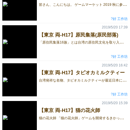
皆
さん、こんにちは。 ゲームマーケット 2019 秋に参加し、よろしくお願いいたします。 ブース番号は、【東京 両-J11】です。 予約受付中！【東京 両-J11】今年の夏にアメリカにも発売するという大人気ゲームタピオカミルクティーが東京にやってまいりました！ ティーマスタゲーム！タピオカミルクティー プレイ人数：1-5人 時間：20分 年齢：8才以上 日本語ルール付 台湾のバンドシェイクティー専門店へようこそ！ティーマスターになって頂き、お客様の注文をたくさん作りましょう！ 猫タウワー 対象年齢: 4歲以上 適応人数: 2～4人 所要時間: 約10分間～15分間 ゲームの目的：手札の猫カードをを早く出し切ったプレイヤーが勝利者になります。 遊び方：手番が回ってきたら、サイコロを振り、プレイヤーはサイコロの出目に相応した動きをします。 原民部落 プレイ人数：3～6人 時間：15~30分 年齢：6才以上 日本語ルール付 台湾には16もの原住民が存在している。 彼らは文字を持たず文化の伝承は長老の言い伝えのみで行われている。 あなたは郷土研究員となって台湾各地で行われるお祭りを巡り、 彼らの「文明の欠片」を集めて、研究成果（得点）をゲットしよう！ 16族もの原住民集落へ探索し、台湾の各地で文化の欠片を集め、研究結果をたくさん得た者が勝者になります！ 予約受付中！【東京 両-J11】今年の夏にアメリカにも発売するという大人気ゲームタピオカミルクティーが大阪にやってまいりました！
?好 工作坊
2019/5/20 17:39
【東京 両-H17】原民集落(原民部落)
「
原住民集落16族」とは台湾の原住民文化を取り入れ、楽しく交流することを重じるゲームです。台湾という小さいな島で16族もあるなんて、最初は驚きを隠せませんでした。調べによりますと、1898年から人類科学者、日本の方、伊能嘉矩氏が一番最初に原住民に関する研究をしてくれました。残してくれた結果は8族の的分布地域や文化の特徴でした。地理的な位置からみると、確かに台湾は東南アジア、中国、日本、オーストラリアなどから、潮に乗せてくればどちかからも遠くはないかもしれません。 そして、近代になるといろいろな鑑識を行った結果、16族もあることが分かりました。2018年にオーストラリアの原住民が台湾で祖先の根源を辿り、言葉が通じる報道を観たときに、人類や言葉起源、そして研究の大切さに感動を覚えました。 原住民には文字がないため、文化を保存する手段は代々伝わることに頼るしかないが、それが文化消滅の始まりでもあります。我々は研究者たちが残してくれたデータを頼りに、各地から文化の欠片を集めるしかできません。プレイヤー各族のお祭りに参加し、研究結果を残しつづ、ボーナス効果を発揮しましょう！ご時間がありましたら、ぜひ手に取手みてください。ご支持いただけますよう何卒宜しくお願い致します。 予約受付中！2019東京ゲームマーケットの予約フォーム ブース番号【H17】 ハロー工房、土日両日！ #猫タワー #ゲムマ #ゲームマーケット #ボードゲーム #boardgame #ＡＺＡ
?好 工作坊
2019/5/20 16:42
【東京 両-H17】タピオカミルクティー
台
湾発祥な名物、タピオカミルクティーが最近日本にも人気だと聞きました。同じ愛飲者として、大変嬉しく思います。 ゲームに文化なんぞを取り入れるのは難しくてポピュラーなやり方ではない！という声がよく聞きます。しかし、ゲームデザインとして、ゲーム性、面白さ、かわいいデザイン以外なものを、台湾人しかできないものとは何かを思案した結果、実現させたい企画がある！のがこのゲームです。 当初、いろいろなスポンサーに提案した際、これは難しいという返事ばかりなのが印象的でした。なにせ、カード以外な内容が本物の無毒なシェッカや透明カードにカラー印刷、サイコロ多数使用…本当は自分もハイコストハイリスクな提案だと思っていたからです。 パートナーのお陰様で出版した後、台湾の誠品書店、免税店観光客や日本のすごろく屋さんからご贔屓もらい、この台湾文化、パズルゲームに空間概念（2Dから3D）、画像認識、反応対応などを入れたゲーム「タピオカミルクティー」が無事に売れました。そして、今年の6月にアメリカにも出版することになります。 再販することにあたり、アメリカのパートナーと相談したうえで、透明カードをより使いやすく大きしたり、カード上の3ヵ国も文字から実際に注文できるように発音に変えたりしてみました。 遊び方は初心者向けから上級者まで3つあります。ご時間がありましたら、ぜひ手に取手みてください。ご支持いただけますよう何卒宜しくお願い致します。 予約受付中！【東京 両-H17】今年の夏にアメリカにも発売するという大人気ゲームタピオカミルクティーが東京にやってまいりました！ #猫タワー #ゲムマ #ゲームマーケット #ボードゲーム #boardgame #ＡＺＡ
?好 工作坊
2019/5/20 15:39
【東京 両-H17】猫の花火師
猫
の花火師 「猫の花火師」ゲームを開発するきかっけが最近、台湾のテレビ局取材で聞かれて、みなさんがこんなことに興味をもつとは思わなかったもので、日本語に訳してもらい、書いてみましたと。 それは2016年のある出来ことから最初のヒントをもらった。ある休日、小学校1年生の甥と自作のゲームを遊んでいた。たまたま、木製のサイコロが厚めのパネル備品箱に落ち、パネルがぱっとひっくり返した。甥がそれに興味をもち、サイコロを何回も備品箱に投入したのをみて、白いパネルの一面にキャラクターシールを貼り、キャラクターを多く見せた人が勝ち！という単純なゲームを即興に作り、負けず嫌いな甥が夢中になり、笑ったことがすごく印象に残った。 その後、GM参加をするため日本へ行き、いつもの適当観光日程に両国の花火資料館にふらっと行ったら、展示されたよく整理された花火の由来や種類に感動し、その午後の思いと連動した結果、「猫の花火師」ゲームの思案が思い浮かべた。 ゲームを開発する段階、サンプルを2017年5月のGMに持っていたら、日本のプレイヤーたちに大変喜んでもらい、BGGの取材や日本テレビZERO番組まで載せてもらったことに大変感銘を覚えた。 現在では台湾、ドイツ、アメリカに出版される「猫の花火師」ですが、ゲームの楽しさをもっと知ってもらいたいと願っております。コミュ障な自分がボードゲームに助けてもらった分、人間関係が疎遠しがちな現在だからこそ、親子関係や友人関係をボードゲームでより緊密にしてもらえればと考えております。すでにご支持して頂いた方々には感謝の気持ちを申し上げたく存じます。まだ入手していない方にはご時間がある際に、ブースにて試遊していただければ幸いです。 予約受付中！2019東京ゲームマーケットの予約フォーム ブース番号【H17】 ハロー工房、土日両日！ #猫タワー #ゲムマ #ゲームマーケット #ボードゲーム #boardgame #ＡＺＡ