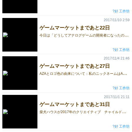
?好 工作坊
2017/11/10 2:59
ゲームマーケットまであと22日
今
日は「どうしてアナログゲームの開発者になったの？」ついて、話したいと思います。 それは7年ほど前に遡ります。僕にはボドゲにはまっている仲のいい学生時代からの先輩がいます。先輩の夢はボドゲショップを開きたいことです。会えば30代の野郎を相手に子供向けのゲームを遊ぼうよと誘います。最初は「子供向け」に抵抗あったが、ボドゲを通して、仲間の中で無口で話題探すのが苦手な僕でも、皆と一緒に無邪気な子供時代に戻ったようで、いっぱい笑いました。そして、大人も意外にできないだな、楽しい時間の過ごし方だなと思いました。 興味が湧くと、すぐ夢中になる悪(？)癖があります。その後の私はボドゲと自転車乗りにはまりました。ずっと計画していた「台湾一周の旅」は友人5人と一緒に実現したころ、先輩も念願のショップを開きました。ある日、一緒にボドゲをしながら、旅のことや旅中に絵日記を書いたことを話したら、台湾題材のボドゲにできそうじゃない？という一言から、夢中になりばなしで今に至りました(笑)。7年間の間、未熟な僕を支えてくださった方々に感謝の気持ち申し上げます。 予約フォームはこちらです
?好 工作坊
2017/11/4 21:46
ゲームマーケットまであと27日
A
ZAとロゴ色の由来について：私のニックネームはAZAですが、台湾ではザの発音がクズと同じなので、どうしてクズ君みたいな名前にしたの？ってよく聞かれます。日本人の方にはアザの発音が同じですよね？だから、多分それで覚えられているのかな？と勝手に思っています。 親しい友人なら由来は知っているのですが、初対面な人に対すると、人見知りで口下手なところがあって、覚えやすければクズと思われたっていいやとネガティブなところがありました。ブログを書くのにネタに乏しいから、ここで由来でも書きましょう。 AZAとロゴ色の由来は「いつも黄色い服を着ていて、技をかけるときに決まって格好よくAZA～とかけ声をする、そのブルス李さんが好きだから( ´艸｀)」 ↓予約フォームです、どうぞよろしくお願いします。
?好 工作坊
2017/11/1 21:11
ゲームマーケットまであと31日
柴
犬ハウスが2017年のクリエイティブ チャイルド賞をとったのを記念に、お買い求めの方には「柴犬ハウス＜限定＞受賞記念カード」が含めた「特典」を差し上げます！（イラストやここをクリックすれば、予約フォームへ） https://goo.gl/abQRhv
?好 工作坊