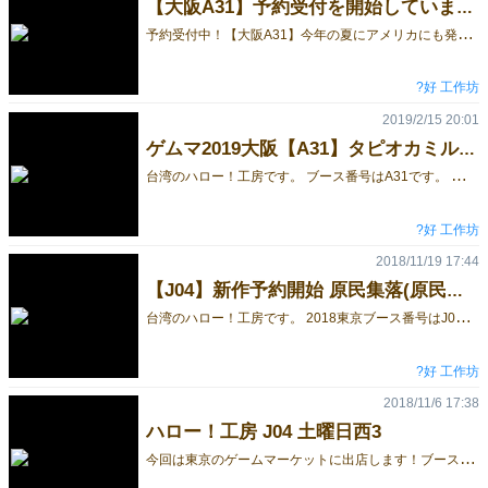
【大阪A31】予約受付を開始しています！
予
約受付中！【大阪A31】今年の夏にアメリカにも発売するという大人気ゲームタピオカミルクティーが大阪にやってまいりました！
?好 工作坊
2019/2/15 20:01
ゲムマ2019大阪【A31】タピオカミルクティー
台
湾のハロー！工房です。 ブース番号はA31です。 よろしくお願い致します。 ティーマスタゲーム！タピオカミルクティー プレイ人数：1-5人 時間：20分 年齢：8才以上 日本語ルール付 台湾のバンドシェイクティー専門店へようこそ！ティーマスターになって頂き、お客様の注文をたくさん作りましょう！
?好 工作坊
2018/11/19 17:44
【J04】新作予約開始 原民集落(原民部落)
台
湾のハロー！工房です。 2018東京ブース番号はJ04土曜日西3です。 よろしくお願い致します。 プレイ人数：3～6人 時間：15~30分 年齢：6才以上 日本語ルール付 新作-予約受付中！→GO! 台湾には16もの原住民が存在している。 彼らは文字を持たず文化の伝承は長老の言い伝えのみで行われている。 あなたは郷土研究員となって台湾各地で行われるお祭りを巡り、 彼らの「文明の欠片」を集めて、研究成果（得点）をゲットしよう！ 文化の宝島へ探検しましょう！ 【內容物】 1.カード90枚 2.台湾（8）カード1枚 3.研究記録カード6枚 【ゲームの目的】 台湾の中央山脈を中心（数字8）に、4つの方位（東西南北）にカードの数字でしりとりをしていただく。 プレイヤーはより多くの原住民のお祭りに参加し、独特なお祭り効果を発動しながら、 経費をかけずに文明の欠片をより多く集めましょう！ 台湾の中央山脈を中心（数字8）に、 4つの方位（東西南北）にカードの数字でしりとりをしていただく。 プレイヤーはより多くの原住民のお祭りに参加し、 独特なお祭り効果を発動しながら、 経費をかけずに文明の欠片をより多く集めましょう！ 【ゲームの遊び方】 タイヤル 数字1～7を3つ言います。言い当てられたカードが得点になります。 ブース名：J04 土曜日西3 ハロー！工房 限定￥2000（※数量限定）ルール：日本語ルール 購入予約はこちらです！→原民部落
?好 工作坊
2018/11/6 17:38
ハロー！工房 J04 土曜日西3
今
回は東京のゲームマーケットに出店します！ブースNO：J04 土曜日西3。 台湾には16もの原住民が存在している。 彼らは文字を持たず文化の伝承は長老の言い伝えのみで行われている。 あなたは郷土研究員となって台湾各地で行われるお祭りを巡り、 彼らの「文明の欠片」を集めて、研究成果（得点）をゲットしよう！ [embed]https://www.youtube.com/watch?v=fQXdROOLu5I&feature=youtu.be&fbclid=IwAR2mR4pfQE6VwHne3KiXgfU-imBIneiefwma1PEi4FQ_Xfkz5AOH7ndpROE[/embed] 新作-予約受付中！→GO!