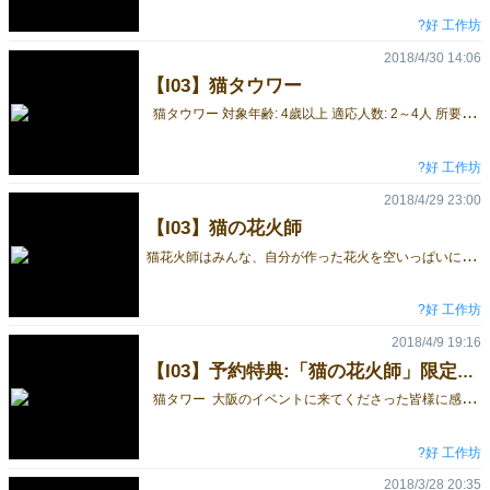
?好 工作坊
2018/4/30 14:06
【I03】猫タウワー
猫タウワー 対象年齢: 4歲以上 適応人数: 2～4人 所要時間: 約10分間～15分間 「にゃん～うまそうな一夜干し魚にゃん」デブネコちゃんがじ～と見つめている中、 他の猫たちも集まってきました。たかいたかいところにある干魚がほしいなぁと、何回ジャンプしても届かない... 猫ちゃんのためになんとかしてあげたい！一匹、二匹、三匹... 慎重に重ねて、猫タウワーで干魚をとりましょう！ ゲームの目的：手札の猫カードをを早く出し切ったプレイヤーが勝利者になります。 遊び方：手番が回ってきたら、サイコロを振り、プレイヤーはサイコロの出目に相応した動きをします。 「猫の花火師」をネットで予約し、東京会場までご購入してくださった方には数限定の巾着袋を差し上げます。 2018東京ゲームマーケットの予約フォーム ブース番号I03 ハロー工房、土日両日、体験卓あり！ 「猫の花火師」予約特典:「猫の花火師」限定巾着袋！ 予約受付中！→Go! #猫タワー #ゲムマ #ゲームマーケット #ボードゲーム #boardgame #ＡＺＡ
?好 工作坊
2018/4/29 23:00
【I03】猫の花火師
猫
花火師はみんな、自分が作った花火を空いっぱいに咲かせることを夢見ています。プレイヤーが猫師匠の得意技を学び、仲間と一緒に楽しい花火を咲かせ、きれいな花火をいっぱい創り上げましょう。 ゲームの目的： 花火筒と花火玉で夜空に23枚の花火タイルを咲かせ、きれいな花火模様を夜空のボードに打ち上げて、高得点を競うゲームです。 手番の進め方： 1.花火を打ち上げる： サイコロを花火筒に入れ、タイルがひっくり返るように箱の真上からサイコロを落としましょう。おすすめの距離は50cm/このやり方を「基本の打ち上げ方」と呼ぶ。 2.タイルをもらう： 花火模様側を向いているタイルの中で好きなタイルをもらいます。サイコロの出目によってもらうタイルの数が変わります。 3.シティボードで組み合わせる： ゲーム終了条件の確認都合により、もらった花火タイルはすぐに23コの枠に配置しなければなりませんが、配置した花火タイルについては、ゲーム中いつでも自由に位置を変更できます。より高得点を目指しましょう。 採点の範例：35点 手番になったら、アクションカードを一枚引き、技名を読んでください。 a.個人技：技名やイラストを確認しながら、その通りの技で打ち上げてください。 b.共同技：任意にプレイヤーを選び、協力してもらいましょう。 「猫の花火師」をネットで予約し、東京会場までご購入してくださった方には数限定の巾着袋を差し上げます。 2018東京ゲームマーケットの予約フォーム ブース番号I03 ハロー工房、土日両日、体験卓あり！ 「猫の花火師」予約特典:「猫の花火師」限定巾着袋！ 予約受付中！→Go! #猫タワー #ゲムマ #ゲームマーケット #ボードゲーム #boardgame #ＡＺＡ
?好 工作坊
2018/4/9 19:16
【I03】予約特典:「猫の花火師」限定巾着袋！予約受付中！
猫タワー 大阪のイベントに来てくださった皆様に感謝です(*≧∀≦*) 「猫の花火師」をネットで予約し、東京会場までご購入してくださった方には数限定の巾着袋を差し上げます。 2018東京ゲームマーケットの予約フォーム ブース番号I03 ハロー工房、土日両日、体験卓あり！ 「猫の花火師」予約特典:「猫の花火師」限定巾着袋！ 予約受付中！→Go! #猫タワー #ゲムマ #ゲームマーケット #ボードゲーム #boardgame #ＡＺＡ
?好 工作坊
2018/3/28 20:35