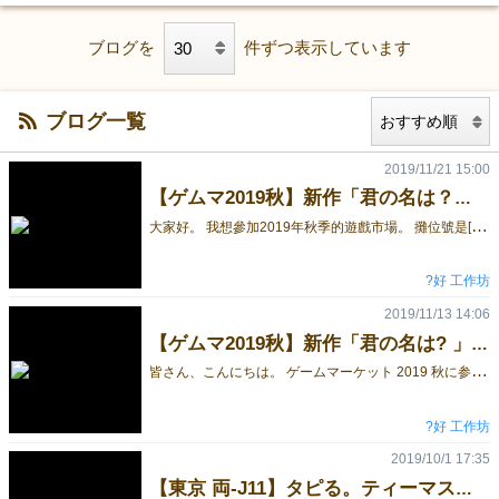
ブログを
件ずつ表示しています
ブログ一覧
2019/11/21 15:00
【ゲムマ2019秋】新作「君の名は？」限定特典付き！
大
家好。 我想參加2019年秋季的遊戲市場。 攤位號是[Tokyo Ryo-J11]。 「君の名は？」限定特典付き！ （かわいいアルパカと台湾ねこ？！❤） 予約受付中！【東京 両-J11】
?好 工作坊
2019/11/13 14:06
【ゲムマ2019秋】新作「君の名は? 」で出展します。
皆
さん、こんにちは。 ゲームマーケット 2019 秋に参加し、よろしくお願いいたします。 ブース番号は、【東京 両-J11】です。 プレイ人数：31-5人 時間：15-20分 年齢：6才以上 日本語ルール付 予約受付中！【東京 両-J11】
?好 工作坊
2019/10/1 17:35
【東京 両-J11】タピる。ティーマスタゲーム！タピオカミルクティー