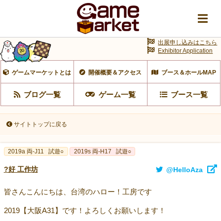
出展申し込みはこちら
Exhibitor Application
ゲームマーケットとは
開催概要＆アクセス
ブース＆ホールMAP
ブログ一覧
ゲーム一覧
ブース一覧
サイトトップに戻る
2019a 両-J11
試遊○
2019s 両-H17
試遊○
?好 工作坊
@HelloAza
皆さんこんにちは、台湾のハロー！工房です
2019【大阪A31】です！よろしくお願いします！