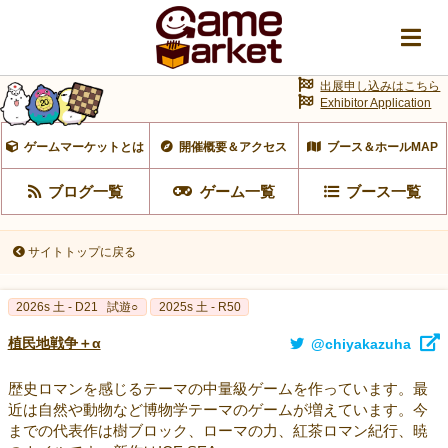
出展申し込みはこちら
Exhibitor Application
ゲームマーケットとは
開催概要＆アクセス
ブース＆ホールMAP
ブログ一覧
ゲーム一覧
ブース一覧
サイトトップに戻る
2026s 土 - D21
試遊○
2025s 土 - R50
植民地戦争＋α
@chiyakazuha
歴史ロマンを感じるテーマの中量級ゲームを作っています。最
近は自然や動物など博物学テーマのゲームが増えています。今
までの代表作は樹ブロック、ローマの力、紅茶ロマン紀行、暁