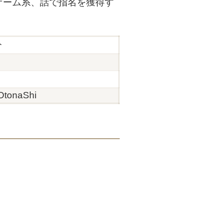
ゲーム系、話で指名を獲得す
分
OtonaShi