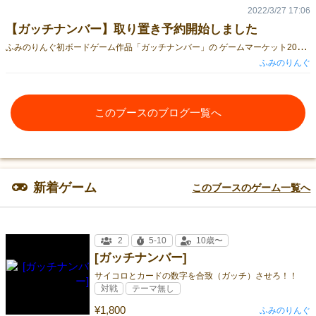
2022/3/27 17:06
【ガッチナンバー】取り置き予約開始しました
ふ
みのりんぐ初ボードゲーム作品「ガッチナンバー」の ゲームマーケット2022春 4月23日（土曜） 当日取り置き予約を開始しました。 予約はコチラのリンク先から行うことができます。 締め切りは「４月２２日（金）２３時５９分まで」とさせていただきます。 当日、皆様と会えることを心よりお待ちしています！！
ふみのりんぐ
このブースのブログ一覧へ
新着ゲーム
このブースのゲーム一覧へ
2
5-10
10歳〜
[ガッチナンバー]
サイコロとカードの数字を合致（ガッチ）させろ！！
対戦
テーマ無し
¥1,800
ふみのりんぐ