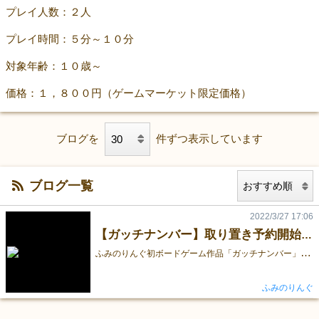
プレイ人数：２人
プレイ時間：５分～１０分
対象年齢：１０歳～
価格：１，８００円（ゲームマーケット限定価格）
ブログを
件ずつ表示しています
ブログ一覧
2022/3/27 17:06
【ガッチナンバー】取り置き予約開始しました
ふ
みのりんぐ初ボードゲーム作品「ガッチナンバー」の ゲームマーケット2022春 4月23日（土曜） 当日取り置き予約を開始しました。 予約はコチラのリンク先から行うことができます。 締め切りは「４月２２日（金）２３時５９分まで」とさせていただきます。 当日、皆様と会えることを心よりお待ちしています！！
ふみのりんぐ