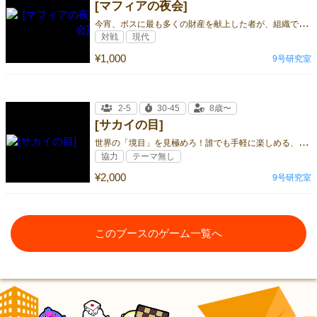
[マフィアの夜会]
今
宵、ボスに最も多くの財産を献上した者が、組織で地位を手に入れる。組織に忠誠を。裏切り者に制裁を。そしてバレないように私腹を。
対戦
現代
¥1,000
9号研究室
2-5
30-45
8歳〜
[サカイの目]
世
界の「境目」を見極めろ！誰でも手軽に楽しめる、境目探求ゲーム。
協力
テーマ無し
¥2,000
9号研究室
このブースのゲーム一覧へ