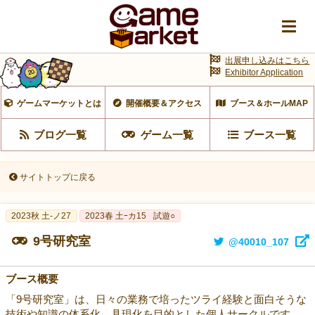
出展申し込みはこちら
Exhibitor Application
ゲームマーケットとは
開催概要＆アクセス
ブース＆ホールMAP
ブログ一覧
ゲーム一覧
ブース一覧
サイトトップに戻る
2023秋 土-ノ27
2023春 土ｰカ15
試遊○
9号研究室
@40010_107
ブース概要
「9号研究室」は、日々の業務で培ったツライ経験と面白そうな
技術や知識の体系化、具現化を目的とした個人サークルです。