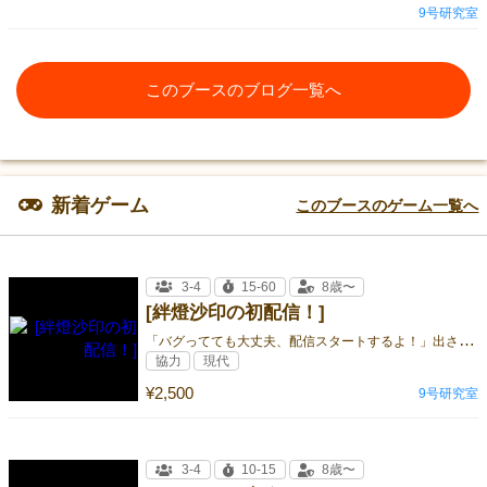
9号研究室
このブースのブログ一覧へ
新着ゲーム
このブースのゲーム一覧へ
3-4
15-60
8歳〜
[絆燈沙印の初配信！]
「
バグってても大丈夫、配信スタートするよ！」出された話題にコール＆レスポンス、意思疎通はハンドサイン！トラブルだらけの配信ゲーム
協力
現代
¥2,500
9号研究室
3-4
10-15
8歳〜