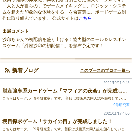
「人と人が自らの手でゲームメイキングし、ロジック・システ
ムを超えた印象的な体験をする」を合言葉に、ボードゲーム制
作に取り組んでいます。 公式サイトは
こちら
出展コメント
沙印ちゃんの初配信を盛り上げる！協力型のコール＆レスポン
スゲーム「絆燈沙印の初配信！」を頒布予定です！
新着ブログ
このブースのブログ一覧へ
2022/10/21 0:48
財産強奪系カードゲーム「マフィアの夜会」が完成しました！
こ
ちらはサークル「9号研究室」です。 普段は技術系の同人誌を頒布していますが、このたび新たなボードゲームを制作いたしました。その名も... プレイヤーの皆さんはマフィアの一員となり、ボスに認められるために手元の資産を献上していきます。 しかし、皆さんの中にはボスの命を狙う「裏切り者」や、財力で組織を乗っ取ろうとする「幹部」が紛れ込んでいます。 彼らは献上など興味がなく、この夜会でも暗殺の道具集めや私腹を肥やすことに夢中になっていることでしょう。 この夜会が終わるまでにそれぞれの目的を達成し、ゲーム終了時のボスとの謁見でアクションを起こすことができたプレイヤーの勝利です。 詳しいルールやプレーのポイントは、ゲーム紹介ページをご覧ください。 本作品はゲームマーケットチャレンジ対象作品です。1プレー15分でいつでも相手を疑える！しかも途中脱落なし！ ゲームの最初から終わりまでマフィアになりきって、組織のために――あるいは、あなたのために――活躍してみませんか？ ゲームマーケット2022秋 1日目、アー23にてお待ちしております！
9号研究室
2021/11/17 4:00
境目探求ゲーム「サカイの目」が完成しました！
こ
ちらはサークル「9号研究室」です。普段は技術系の同人誌を頒布していますが、このたびボードゲームを初制作いたしました。その名も... 「友達と恋人の境目って、どこから？」 「子どもにしかできないことの境目って何だろう？」 世界には、様々な境目が存在しています。サカイの目は、お題となっている「境目」を推理して当てる、境目探求型のパーティーゲームです。 ルール ゲームマーケット2021秋、1日目( 2021/11/20(土) ) ソ-07にてお待ちしております。