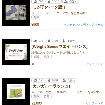
3-4
10-15
6歳〜
[しが子(ベータ版)]
ポーカー、ラミー、ゴーアウトを悪魔合体！
対戦
¥500
ケンチャンヌの落とし穴ゲーム
1-8
1-20
1歳〜
[Weight Senseウエイトセンス]
封筒に入っているカードは何枚でしょう？
対戦
現代
¥0
ケンチャンヌ
1-6
6-36
6歳〜
[カンガルーラッシュ]
カ
ンガルーとなり、最強のシャドーボクサーを目指すアクションゲーム。
対戦
自然
¥1,000
ケンチャンヌ