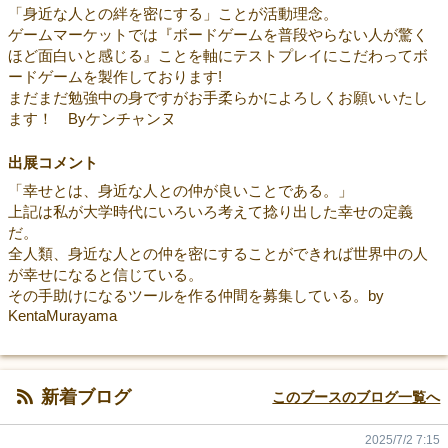
「身近な人との絆を密にする」ことが活動理念。
ゲームマーケットでは『ボードゲームを普段やらない人が驚く
ほど面白いと感じる』ことを軸にテストプレイにこだわってボ
ードゲームを製作しております!
まだまだ勉強中の身ですがお手柔らかによろしくお願いいたし
ます！ Byケンチャンヌ
出展コメント
「幸せとは、身近な人との仲が良いことである。」
上記は私が大学時代にいろいろ考えて捻り出した幸せの定義
だ。
全人類、身近な人との仲を密にすることができれば世界中の人
が幸せになると信じている。
その手助けになるツールを作る仲間を募集している。by
KentaMurayama
新着ブログ
このブースのブログ一覧へ
2025/7/2 7:15