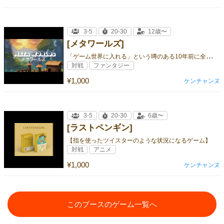
3-5
20-30
12歳〜
[メタワールズ]
「
ゲーム世界に入れる」という噂のある10年前に全世界で200個だけ販売されたソフト。
対戦
ファンタジー
¥1,000
ケンチャンヌ
3-5
20-30
6歳〜
[ラストペンギン]
【指を使ったツイスターのような状況になるゲーム】
対戦
アニメ
¥1,000
ケンチャンヌ
このブースのゲーム一覧へ