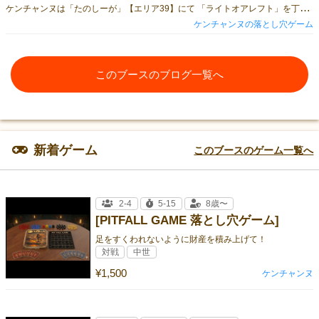
ケ
ンチャンヌは「たのしーが」【エリア39】にて 「ライトオアレフト」を丁合できた分だけ頒布いたします！ 2-5人、30分、2000円 お品書きには書かないので ご注意ください！
ケンチャンヌの落とし穴ゲーム
このブースのブログ一覧へ
新着ゲーム
このブースのゲーム一覧へ
2-4
5-15
8歳〜
[PITFALL GAME 落とし穴ゲーム]
足をすくわれないように財産を積み上げて！
対戦
中世
¥1,500
ケンチャンヌ