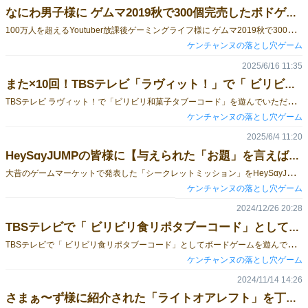
なにわ男子様に ゲムマ2019秋で300個完売したボドゲ「ライトオアレフト」を遊んで頂けました！
1
00万人を超えるYoutuber放課後ゲーミングライフ様に ゲムマ2019秋で300個完売したボドゲ「ライトオアレフト」を遊んで頂けました！ お互いを知り尽くした相手同士の対戦オモロ過ぎる！ 他にも色んなボドゲ遊ばれておられますし、是非チャンネル登録&好評価よろしくお願いします！！
ケンチャンヌの落とし穴ゲーム
2025/6/16 11:35
また×10回！TBSテレビ「ラヴィット！」で「 ビリビリ和菓子タブーコード」を遊んでいただきました！
T
BSテレビ ラヴィット！で「ビリビリ和菓子タブーコード」を遊んでいただきました！Tverの見逃し配信6/16(月)放送分で観れます！https://tver.jp/series/srgnxaf8s7テレビで遊ばれるようになった経緯？とかを「タブーコードがバズるまで」という記事に少し書きました。また、「タブートーク」としてジェリカフェから新装版が東急ハンズさんやイエローサブマリンさんAmazonでの販売が始まりました！！
ケンチャンヌの落とし穴ゲーム
2025/6/4 11:20
HeySɑyJUMPの皆様に【与えられた「お題」を言えば言うほど高得点！しかし、バレたら０点になってしまうというカードゲーム】「シークレットミッション」を遊んでいただけました！
大
昔のゲームマーケットで発表した「シークレットミッション」をHeySɑyJUMPの皆様に遊んで頂けました！ Amazonでもまだまだ販売中！https://amzn.asia/d/2Iv1dVq ▼Youtubeのちょい見せはこちら👀https://youtu.be/mag_ehBm43gフルバージョンはencore (初回生産限定盤2)でしか見れません！https://amzn.asia/d/clMJq7m
ケンチャンヌの落とし穴ゲーム
2024/12/26 20:28
TBSテレビで「 ビリビリ食リポタブーコード」としてボードゲームを遊んでいただきました！
T
BSテレビで「 ビリビリ食リポタブーコード」としてボードゲームを遊んでいただきました！テレビで遊ばれるようになった経緯とか選んで頂けた理由など後日まとめようと思います！
ケンチャンヌの落とし穴ゲーム
2024/11/14 14:26
さまぁ〜ず様に紹介された「ライトオアレフト」を丁合できた分だけ頒布いたします！