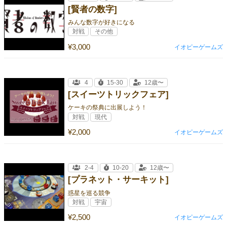
[賢者の数字]
みんな数字が好きになる
対戦
その他
¥3,000
イオピーゲームズ
4
15-30
12歳〜
[スイーツトリックフェア]
ケーキの祭典に出展しよう！
対戦
現代
¥2,000
イオピーゲームズ
2-4
10-20
12歳〜
[プラネット・サーキット]
惑星を巡る競争
対戦
宇宙
¥2,500
イオピーゲームズ