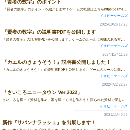
『賢者の数字』のポイント
『賢者の数字』のポイントを紹介します！ゲームの概要はこちらhttps://gamemarket.jp/game/186626ご予約はこちらhttps://forms.gle/mDbSVvZr6JndbaTT9ポイント❶100枚の数字チップはウラ面が3種類あり、数字を推測できるようになっています。青色（25枚）…素数橙色（37枚）…素数以外の76以上 もしくは 25以下灰色（38枚）…素数以外の26以上75以下これにより、欲しい数字をある程度狙って探すことができます。ポイント❷場のチップを探索するために、手持ちチップを1枚放出します。数字チップには緑と赤のマークが描かれており、緑：公開アクション赤：取得アクションがマークの数だけできます。価値の高い数字ほどアクションも強いので、目標達成に使うか探索に使うか悩ましいです。 ポイント➌目標カードは3つのレベル、各9枚ずつあります。レベル1は「偶数」「奇数」「50以下」など簡単に集められるものレベル2は「合計100」「Xの倍数」など計算が必要なものレベル3は耳慣れないものが多めですが、カードに集めるべき数字が書いてあるので大丈夫！レベル1 レベル２ レベル３
イオピーゲームズ
2025/10/26 17:28
『賢者の数字』の説明書PDFを公開します
『
賢者の数字』の説明書PDFを公開します。ゲームのルールに興味のある方はぜひご覧ください。説明書PDFhttps://drive.google.com/file/d/1jBSWugx_9_hr_rT1KiknpEF6ZZJ2v78l/view?usp=sharing予約はこちらhttps://forms.gle/ud6jt3K4q7qyMmVa6
イオピーゲームズ
2024/11/7 11:29
『カエルのきょうそう！』説明書公開しました！
『
カエルのきょうそう！』の説明書PDFを公開します。ゲームのルールに興味のある方はぜひご覧ください。説明書PDFhttps://drive.google.com/file/d/1AtPFym5sod1nxd1YXUTiU9xDOO7dpXJn/view?usp=drive_link予約はこちらhttps://forms.gle/dq3cfcQG3ZKRqtAD6
イオピーゲームズ
2022/4/22 22:27
「さいころニュータウン Ver.2022」
さ
いころを振って資材を集め、家を建てて街を作ろう！ 限られた資材で家を組み立てるパズル要素、多彩な勝ち筋が狙える戦略要素、さいころの程よい運要素がバランスよくミックスされたゲームです！
イオピーゲームズ
2021/11/4 9:56
新作『サバンナラッシュ』を出展します！
サ
バンナを制するのはゾウかライオンか？ それともキリン？サル？ネズミ？ あなたはサバンナを司る神々のひとり。 動物たちをサバンナに住まわせるのが仕事。 贔屓の動物をより良い土地に住まわせよう！ 動物コマを選んでマップ上に配置していきます。５種類の動物の特徴を活かして、自分が担当する2種類の動物が有利になるように巧みに配置し、より多くポイントを獲得することを目指します。担当以外の動物もうまく利用しましょう。 予約受付中！