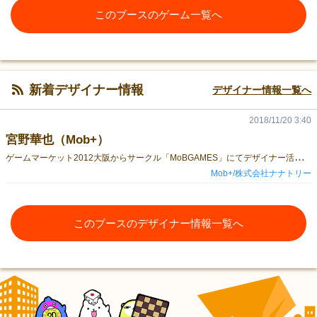
このブースのゲーム一覧へ
新着デザイナー情報
デザイナー情報一覧へ
2018/11/20 3:40
宮野華也（Mob+）
ゲ
ームマーケット2012大阪からサークル「MoBGAMES」にてデザイナー活動を開始。 4年のあいだ同人ゲームデザイナーとして活動を続ける。 2015年夏に開催された「グループSNE」主催の 「ボード／カードゲームコンテスト！」にて最優秀作品賞を受賞。 受賞作品「ギャンブラーギャンブル！」は 2016年にグループＳＮＥ/cosaicから発売され、以降も売り上げを伸ばし続けている。 その後は同人活動を休止して、商業ゲームデザイナーとして活動を行う。 その間、下記の三作を手がけた。 ・ゾンビタワー３D（グループSNE/cosaic） ・サクラダリセットカードゲーム（グループSNE/cosaic） ・カルガモ★マーチ（ワンドロー） そして……、 2017年秋のゲームマーケットにて新ゲームブランド「MoB+」を発表。 ブランド新作第１弾「闇鍋奉行 どうぞ召し上がれ……」を ゲームマーケット2018秋に販売。 第２作目「珍語辞典＜第一版＞」をゲームマーケット2019大阪にて販売。 同時に商業ゲームデザイナーの活動としてcosaicより発売された「なつめも」のデザインを手がける。 同作は中国語と韓国語で発売され、中国では賞を授与されている。 MoB+の第３作目となる「ウケセメっ！〜そのウケをセメるのはオレだッ〜」では発売前にクラウドファンディングを実施。 ゴール目標額である「２０万円」の支援を見事に達成し、ゲームマーケット２０１９秋にて発売する。 彼はこう語る。 ゲームなんて作ろうと思えば誰にだって作れます。 スタートとゴールさえあれば、それはすごろくになります。 ３すくみで勝ち負けの判定があれば、それはじゃんけんになります。 ゲームを作るなんて、誰にだってできるんです。偉くもなんともありません。 でも、そんな事に命をかけて取り組むヤツがいたら、面白くありませんか？ ゲームなんて人生にとって必須ではないものを、ひたすら真剣に作るんです。 そいつの行く先をちょっと見てみたいと思いませんか？ 僕は、そんなヤツになりたいのです。 みんなの「面白い」になりたいのです。 という文章を載せていたことをすっかり忘れていて、発見したのが2021年の秋でした。 めちゃくちゃ恥ずかしいやつだなぁと思いましたが、あえて消さないでおきます。
Mob+/株式会社ナナトリー
このブースのデザイナー情報一覧へ