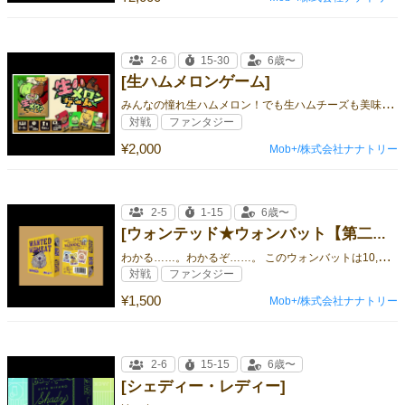
2-6
15-30
6歳〜
[生ハムメロンゲーム]
み
んなの憧れ生ハムメロン！でも生ハムチーズも美味しいよ！
対戦
ファンタジー
¥2,000
Mob+/株式会社ナナトリー
2-5
1-15
6歳〜
[ウォンテッド★ウォンバット【第二版】]
わ
かる……。わかるぞ……。 このウォンバットは10,000だ！！
対戦
ファンタジー
¥1,500
Mob+/株式会社ナナトリー
2-6
15-15
6歳〜
[シェディー・レディー]