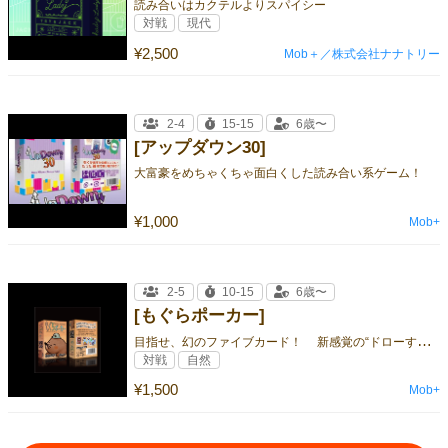
読み合いはカクテルよりスパイシー
対戦
現代
¥2,500
Mob＋／株式会社ナナトリー
2-4
15-15
6歳〜
[アップダウン30]
大富豪をめちゃくちゃ面白くした読み合い系ゲーム！
¥1,000
Mob+
2-5
10-15
6歳〜
[もぐらポーカー]
目
指せ、幻のファイブカード！ 新感覚の“ドローする”ポーカー
対戦
自然
¥1,500
Mob+