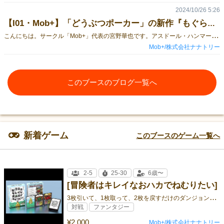
2024/10/26 5:26
【I01・Mob+】「どうぶつポーカー」の新作『もぐらポーカー』と『ナナクリスマス』を販売します！【GM2024秋出展情報】
こ
んにちは。サークル「Mob+」代表の宮野華也です。アスドール・ハンマー！！ 日頃より弊サークルのゲームをご愛顧いただき、誠にありがとうございます。 ゲームマーケット2023秋は土曜日のI01（アイオイ）にて出展いたします。 今回は新作シリーズ「どうぶつポーカー」の新作を発売いたします！ 『もぐらポーカー』です。GM特価1,500円。 続きまして、待望の再販！ 『ナナクリスマス』を販売します。GM特価1,500円。 ゲームマーケット取り置き予約は下記のURLで受け付け中です。 https://forms.gle/tXVYwckkLyYH1a37A 他にもMob＋のゲームが盛りだくさん！ カードを回してぐるぐるニャーン！ 役アガリを目指すカードゲーム。 『ねこポーカー』GM特価1,500円です。 好きなワンコを集めて得点勝負！ 悩ましいドラフトゲーム。 『いぬポーカー』GM特価1,500円です。 カードたった30枚のドラマチック！ 誰でも遊べるカードゲーム 『ウォンテッド★ウォンバット』GM特価1,000円です。 販売数一万部突破！ ロングセラー定番ゲーム 『ナナカードゲーム第３版』GM特価1,500円です。 リヨ氏描き下ろしキャラ多数！ ドタバタファンタジーカードゲーム 『もしも勇者がいるのなら２版』GM特価2,500円です。 よろしくお願いいたします。 モブプラス♪
Mob+/株式会社ナナトリー
このブースのブログ一覧へ
新着ゲーム
このブースのゲーム一覧へ
2-5
25-30
6歳〜
[冒険者はキレイなおハカでねむりたい]
3
枚引いて、1枚取って、2枚を戻すだけのダンジョン生き残りバトル！
対戦
ファンタジー
¥2,000
Mob+/株式会社ナナトリー