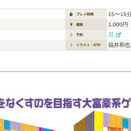
15〜15
プレイ時間
1,000円
価格
可
予約
福井和也
イラスト・DTP