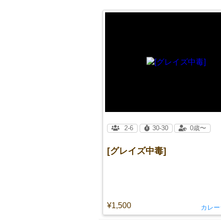
2-6
30-30
0歳〜
[グレイズ中毒]
¥1,500
カレー