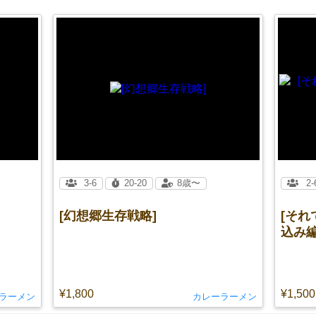
3-6
20-20
8歳〜
2-
[幻想郷生存戦略]
[そ
込み編
¥1,800
¥1,500
ラーメン
カレーラーメン