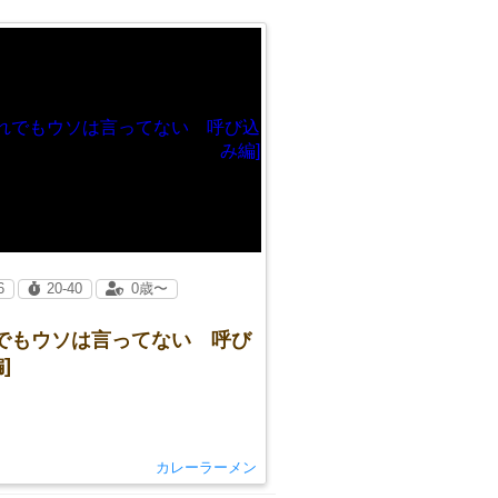
6
20-40
0歳〜
れでもウソは言ってない 呼び
]
カレーラーメン