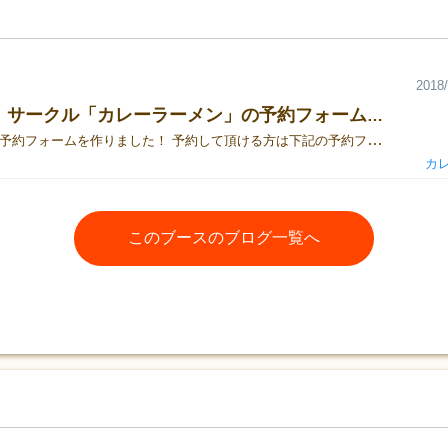
2018/
土D-19 サークル「カレーラーメン」の予約フォーム作りました！
2018秋用の予約フォームを作りました！ 予約して頂ける方は下記の予約フォームから入力をお願いします。 メールアドレスは携帯メールだと当日確認できて便利です。 また、当日は入力した名前と予約確認番号を忘れないようお願いします。 予約フォーム↓ https://goo.gl/forms/XeTThGneibe5NYwg2
カ
このブースのブログ一覧へ