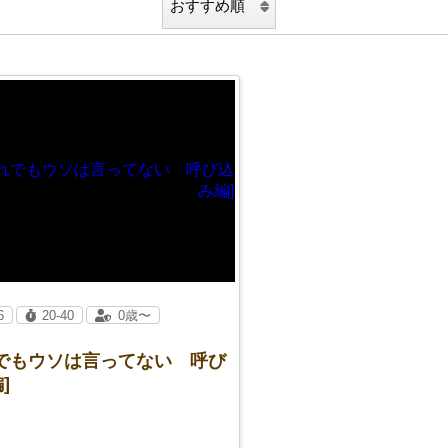
6
20-40
0歳〜
れでもウソは言ってない 呼び
]