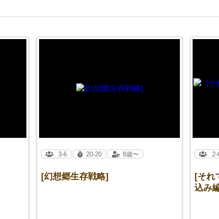
3-6
20-20
8歳〜
2-
[幻想郷生存戦略]
[そ
込み編